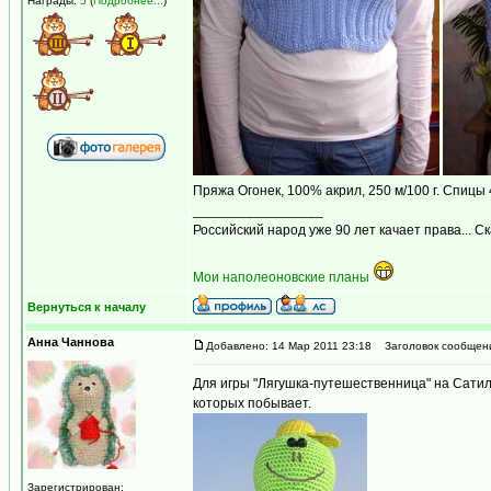
Награды:
5
(
Подробнее...
)
Пряжа Огонек, 100% акрил, 250 м/100 г. Спицы 4
_________________
Российский народ уже 90 лет качает права... С
Мои наполеоновские планы
Вернуться к началу
Анна Чаннова
Добавлено: 14 Мар 2011 23:18
Заголовок сообщен
Для игры "Лягушка-путешественница" на Сатил
которых побывает.
Зарегистрирован: