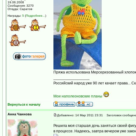
19.06.2008
Сообщения: 3270
Откуда: Саратов
Награды:
5
(
Подробнее...
)
Пряжа использована Мерсеризованный хлопок ко
_________________
Российский народ уже 90 лет качает права... С
Мои наполеоновские планы
Вернуться к началу
Анна Чаннова
Добавлено: 14 Мар 2011 23:31
Заголовок сообщен
Решила моя старшая дочь заняться своей фигур
в процессе. Надеюсь, завтра вечером уже закон