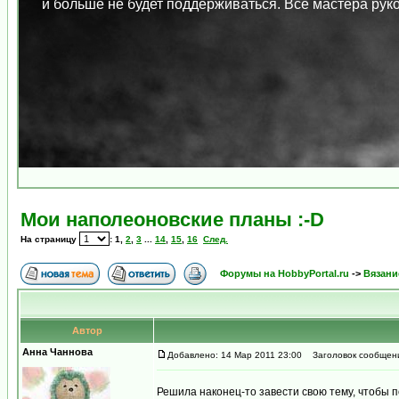
и больше не будет поддерживаться. Все мастера ру
Мои наполеоновские планы :-D
На страницу
:
1
,
2
,
3
...
14
,
15
,
16
След.
Форумы на HobbyPortal.ru
->
Вязани
Автор
Анна Чаннова
Добавлено: 14 Мар 2011 23:00
Заголовок сообщения
Решила наконец-то завести свою тему, чтобы п