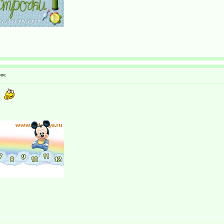
ия:
!