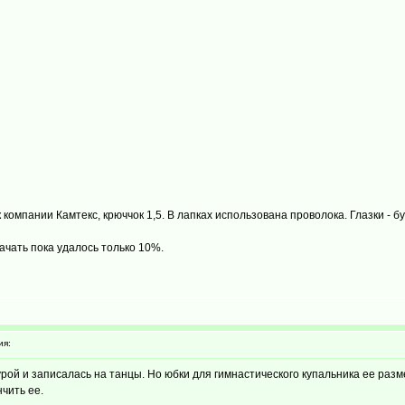
мпании Камтекс, крюччок 1,5. В лапках использована проволока. Глазки - б
качать пока удалось только 10%.
ия:
ой и записалась на танцы. Но юбки для гимнастического купальника ее разме
чить ее.