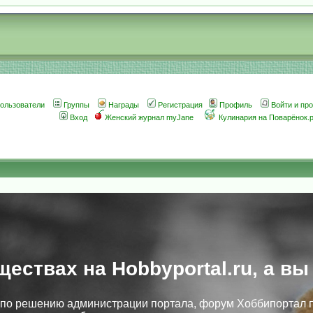
ользователи
Группы
Награды
Регистрация
Профиль
Войти и пр
Вход
Женский журнал myJane
Кулинария на Поварёнок.
ществах на Hobbyportal.ru, а вы
, по решению администрации портала, форум Хоббипортал 