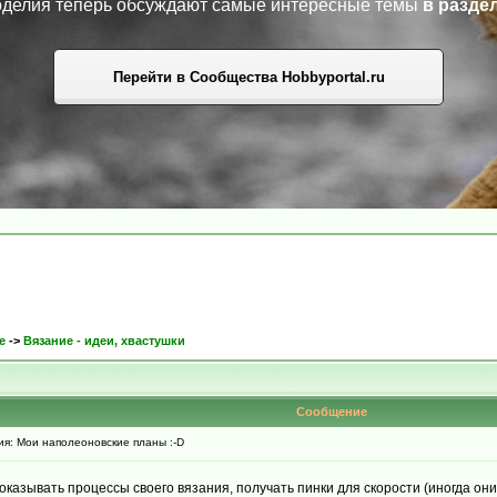
коделия теперь обсуждают самые интересные темы
в разде
Перейти в Сообщества Hobbyportal.ru
е
->
Вязание - идеи, хвастушки
Сообщение
: Мои наполеоновские планы :-D
оказывать процессы своего вязания, получать пинки для скорости (иногда они