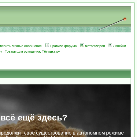
оверить личные сообщения
Правила форума
Фотогалерея
Линейки
ру
Товары для рукоделия: Тётушка.ру
 всё ещё здесь?
продолжит своё существование в автономном режиме