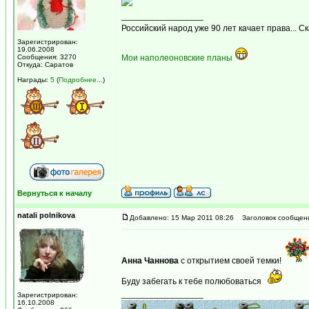
_________________
Российский народ уже 90 лет качает права... С
Зарегистрирован:
19.06.2008
Сообщения: 3270
Мои наполеоновские планы
Откуда: Саратов
Награды:
5
(
Подробнее...
)
Вернуться к началу
natali polnikova
Добавлено: 15 Мар 2011 08:26
Заголовок сообщен
Анна Чаннова
с открытием своей темки!
Буду забегать к тебе полюбоваться
_________________
Зарегистрирован:
16.10.2008