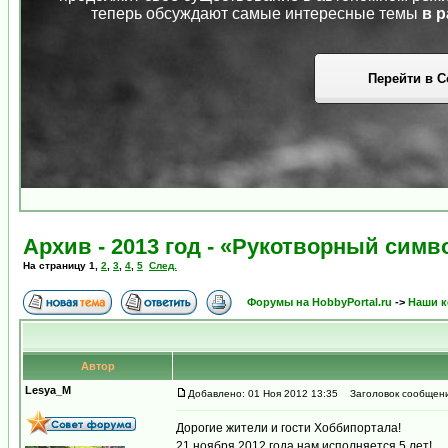
теперь обсуждают самые интересные темы
в р
Перейти в С
Архив - 2013 год - «Рукотворный сим
На страницу
1
,
2
,
3
,
4
,
5
След.
Форумы на HobbyPortal.ru
->
Наши к
Автор
Lesya_M
Добавлено: 01 Ноя 2012 13:35
Заголовок сообщения
Дорогие жители и гости Хоббипортала!
21 ноября 2012 года нам исполняется 5 лет!