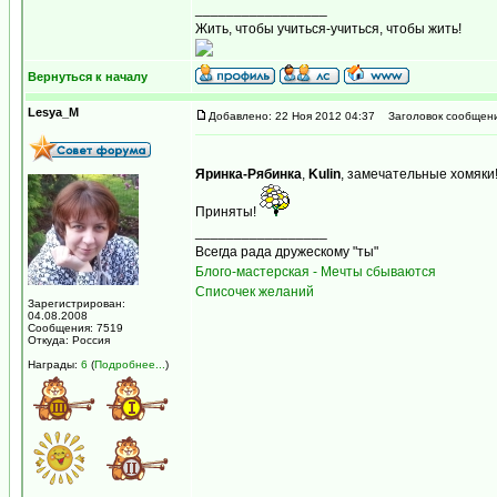
_________________
Жить, чтобы учиться-учиться, чтобы жить!
Вернуться к началу
Lesya_M
Добавлено: 22 Ноя 2012 04:37
Заголовок сообщени
Яринка-Рябинка
,
Kulin
, замечательные хомяки
Приняты!
_________________
Всегда рада дружескому "ты"
Блого-мастерская - Мечты сбываются
Списочек желаний
Зарегистрирован:
04.08.2008
Сообщения: 7519
Откуда: Россия
Награды:
6
(
Подробнее...
)