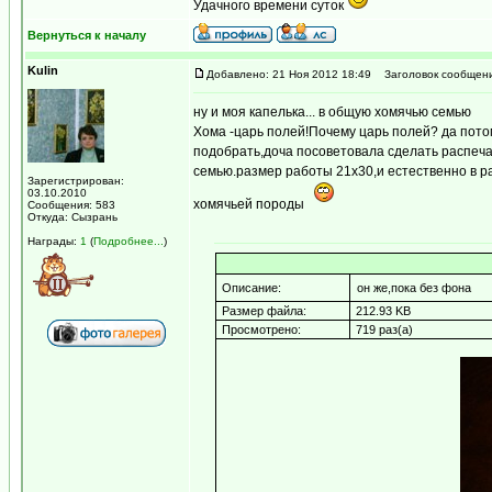
Удачного времени суток
Вернуться к началу
Kulin
Добавлено: 21 Ноя 2012 18:49
Заголовок сообщени
ну и моя капелька... в общую хомячью семью
Хома -царь полей!Почему царь полей? да потому
подобрать,доча посоветовала сделать распеча
семью.размер работы 21х30,и естественно в ра
Зарегистрирован:
03.10.2010
хомячьей породы
Сообщения: 583
Откуда: Сызрань
Награды:
1
(
Подробнее...
)
Описание:
он же,пока без фона
Размер файла:
212.93 KB
Просмотрено:
719 раз(а)