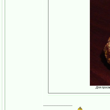
Для прос
_________________