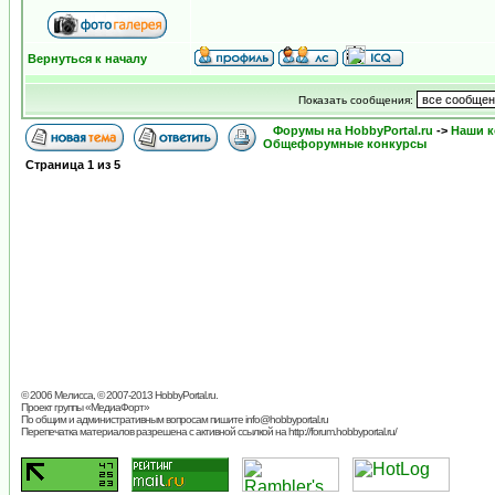
Вернуться к началу
Показать сообщения:
Форумы на HobbyPortal.ru
->
Наши к
Общефорумные конкурсы
Страница
1
из
5
© 2006 Мелисса, © 2007-2013
HobbyPortal.ru
.
Проект группы «
МедиаФорт
»
По общим и административным вопросам пишите
info@hobbyportal.ru
Перепечатка материалов разрешена с активной ссылкой на http://forum.hobbyportal.ru/