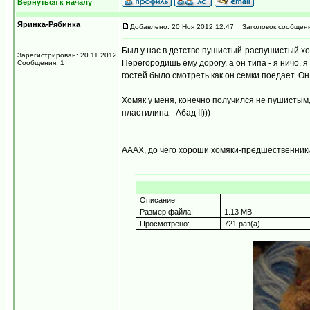
Вернуться к началу
Яринка-Рябинка
Добавлено: 20 Ноя 2012 12:47
Заголовок сообщени
Был у нас в детстве пушистый-распушистый хом
Зарегистрирован: 20.11.2012
Перегородишь ему дорогу, а он типа - я ничо,
Сообщения: 1
гостей было смотреть как он семки поедает. Он 
Хомяк у меня, конечно получился не пушистым, 
пластилина - Абад II)))
АААХ, до чего хороши хомяки-предшественники
Описание:
Размер файла:
1.13 MB
Просмотрено:
721 раз(а)