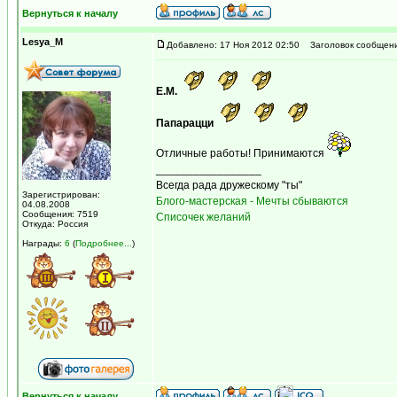
Вернуться к началу
Lesya_M
Добавлено: 17 Ноя 2012 02:50
Заголовок сообщени
Е.М.
Папарацци
Отличные работы! Принимаются
_________________
Всегда рада дружескому "ты"
Зарегистрирован:
Блого-мастерская - Мечты сбываются
04.08.2008
Сообщения: 7519
Списочек желаний
Откуда: Россия
Награды:
6
(
Подробнее...
)
Вернуться к началу