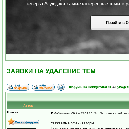
теперь обсуждают самые интересные темы
в р
Перейти в С
ЗАЯВКИ НА УДАЛЕНИЕ ТЕМ
Форумы на HobbyPortal.ru
->
Рукодел
Автор
Елекка
Добавлено: 09 Авг 2009 23:20
Заголовок сообщени
Уважаемые огранизаторы.
Если ваша закупка закончилась, киньте в нас, 