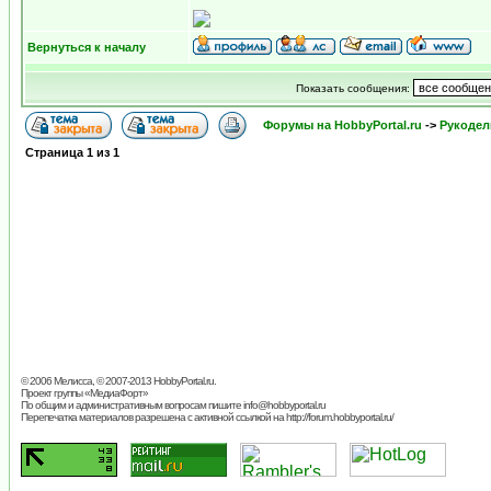
Вернуться к началу
Показать сообщения:
Форумы на HobbyPortal.ru
->
Рукодел
Страница
1
из
1
© 2006 Мелисса, © 2007-2013
HobbyPortal.ru
.
Проект группы «
МедиаФорт
»
По общим и административным вопросам пишите
info@hobbyportal.ru
Перепечатка материалов разрешена с активной ссылкой на http://forum.hobbyportal.ru/