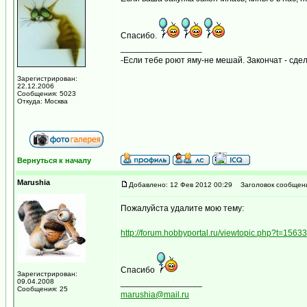
Спасибо.
_________________
-Если тебе роют яму-не мешай. Закончат - сде
Зарегистрирован:
22.12.2006
Сообщения: 5023
Откуда: Москва
Вернуться к началу
Marushia
Добавлено: 12 Фев 2012 00:29
Заголовок сообщен
Пожалуйста удалите мою тему:
http://forum.hobbyportal.ru/viewtopic.php?t=15633
Спасибо
Зарегистрирован:
09.04.2008
_________________
Сообщения: 25
marushia@mail.ru