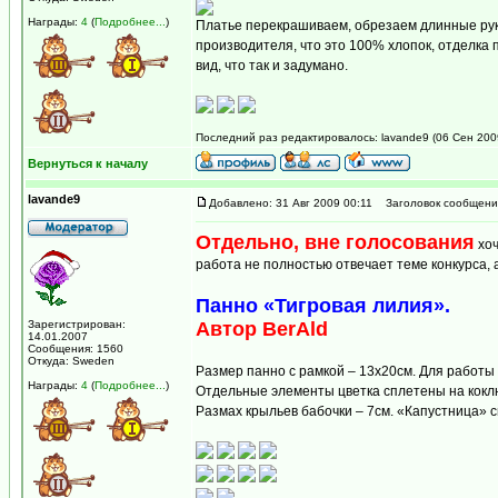
Награды:
4
(
Подробнее...
)
Платье перекрашиваем, обрезаем длинные рук
производителя, что это 100% хлопок, отделка п
вид, что так и задумано.
Последний раз редактировалось: lavande9 (06 Сен 2009
Вернуться к началу
lavande9
Добавлено: 31 Авг 2009 00:11
Заголовок сообщени
Отдельно, вне голосования
хоч
работа не полностью отвечает теме конкурса, 
Панно «Тигровая лилия».
Зарегистрирован:
Автор BerAld
14.01.2007
Сообщения: 1560
Откуда: Sweden
Размер панно с рамкой – 13х20см. Для работы
Награды:
4
(
Подробнее...
)
Отдельные элементы цветка сплетены на кокл
Размах крыльев бабочки – 7см. «Капустница» 