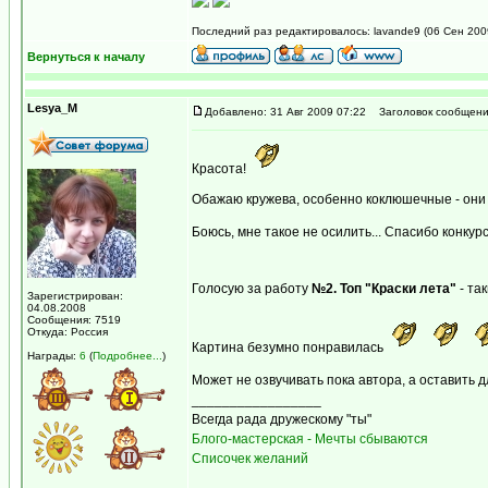
Последний раз редактировалось: lavande9 (06 Сен 2009
Вернуться к началу
Lesya_M
Добавлено: 31 Авг 2009 07:22
Заголовок сообщени
Красота!
Обажаю кружева, особенно коклюшечные - они
Боюсь, мне такое не осилить... Спасибо конку
Голосую за работу
№2. Топ "Краски лета"
- та
Зарегистрирован:
04.08.2008
Сообщения: 7519
Откуда: Россия
Картина безумно понравилась
Награды:
6
(
Подробнее...
)
Может не озвучивать пока автора, а оставить 
_________________
Всегда рада дружескому "ты"
Блого-мастерская - Мечты сбываются
Списочек желаний