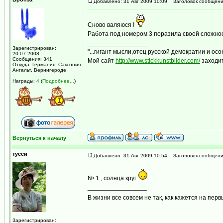
Добавлено: 31 Авг 2009 10:09
Заголовок сообщени
Сново валяюся !
Работа под номером 3 поразила своей сложно
_________________
Зарегистрирован:
"...гигант мысли,отец русской демократии и ос
20.07.2008
Сообщения: 341
Мой сайт
http://www.stickkunstbilder.com/
заходит
Откуда: Германия, Саксония-
Ангальт, Вернигероде
Награды:
4
(
Подробнее...
)
Вернуться к началу
тусси
Добавлено: 31 Авг 2009 10:54
Заголовок сообщени
№ 1 , солнца круг
_________________
В жизни все совсем не так, как кажется на перв
Зарегистрирован: