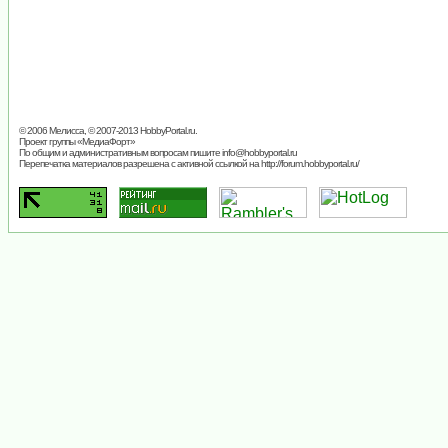
© 2006 Мелисса, © 2007-2013
HobbyPortal.ru
.
Проект группы «
МедиаФорт
»
По общим и административным вопросам пишите
info@hobbyportal.ru
Перепечатка материалов разрешена с активной ссылкой на http://forum.hobbyportal.ru/