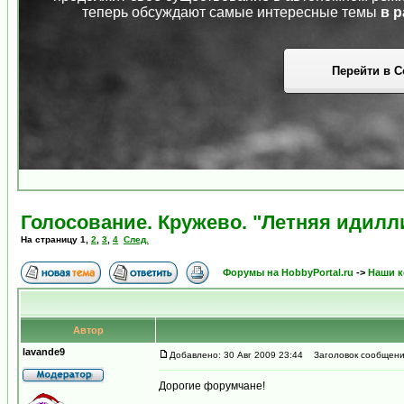
теперь обсуждают самые интересные темы
в р
Перейти в С
Голосованиe. Кружево. "Летняя идилл
На страницу
1
,
2
,
3
,
4
След.
Форумы на HobbyPortal.ru
->
Наши к
Автор
lavande9
Добавлено: 30 Авг 2009 23:44
Заголовок сообщения:
Дорогие форумчане!