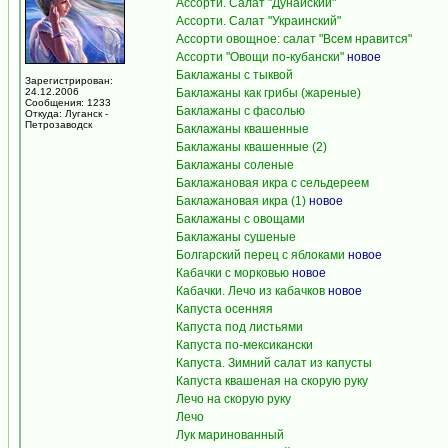
Ассорти. Салат "Дунайский"
Ассорти. Салат "Украинский"
Ассорти овощное: салат "Всем нравится"
Ассорти "Овощи по-кубански"
новое
Баклажаны с тыквой
Зарегистрирован:
24.12.2006
Баклажаны как грибы (жареные)
Сообщения: 1233
Баклажаны с фасолью
Откуда: Луганск -
Петрозаводск
Баклажаны квашенные
Баклажаны квашенные (2)
Баклажаны соленые
Баклажановая икра с сельдереем
Баклажановая икра (1)
новое
Баклажаны с овощами
Баклажаны сушеные
Болгарский перец с яблоками
новое
Кабачки с морковью
новое
Кабачки. Лечо из кабачков
новое
Капуста осенняя
Капуста под листьями
Капуста по-мексикански
Капуста. Зимний салат из капусты
Капуста квашеная на скорую руку
Лечо на скорую руку
Лечо
Лук маринованный