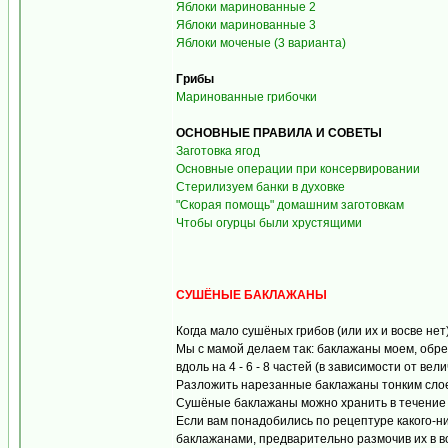
Яблоки маринованные 2
Яблоки маринованные 3
Яблоки моченые (3 варианта)
Грибы
Маринованные грибочки
ОСНОВНЫЕ ПРАВИЛА И СОВЕТЫ
Заготовка ягод
Основные операции при консервировании
Стерилизуем банки в духовке
"Скорая помощь" домашним заготовкам
Чтобы огурцы были хрустящими
СУШЁНЫЕ БАКЛАЖАНЫ
Когда мало сушёных грибов (или их и восве не
Мы с мамой делаем так: баклажаны моем, обрез
вдоль на 4 - 6 - 8 частей (в зависимости от ве
Разложить нарезанные баклажаны тонким слоем
Сушёные баклажаны можно хранить в течение не
Если вам понадобились по рецептуре какого-н
баклажанами, предварительно размочив их в в