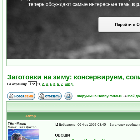
теперь обсуждают самые интересные темы
в р
Перейти в С
Заготовки на зиму: консервируем, соли
На страницу
:
1
,
2
,
3
,
4
,
5
,
6
,
7
След.
Форумы на HobbyPortal.ru
->
Мой д
Автор
Тётя-Мама
Добавлено: 06 Фев 2007 03:45
Заголовок сообщения
Мама: Тётя Доктор
ОВОЩИ