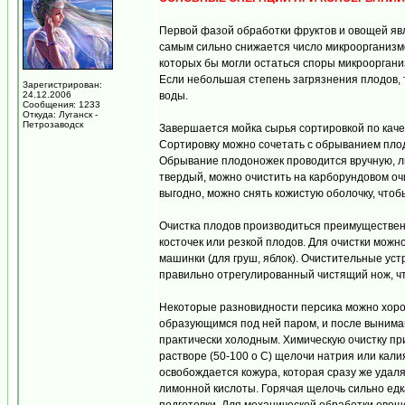
Первой фазой обработки фруктов и овощей явля
самым сильно снижается число микроорганизмо
которых бы могли остаться споры микрооргани
Если небольшая степень загрязнения плодов, 
Зарегистрирован:
24.12.2006
воды.
Сообщения: 1233
Откуда: Луганск -
Петрозаводск
Завершается мойка сырья сортировкой по каче
Сортировку можно сочетать с обрыванием плод
Обрывание плодоножек проводится вручную, л
твердый, можно очистить на карборундовом оч
выгодно, можно снять кожистую оболочку, что
Очистка плодов производиться преимуществен
косточек или резкой плодов. Для очистки мож
машинки (для груш, яблок). Очистительные ус
правильно отрегулированный чистящий нож, чт
Некоторые разновидности персика можно хорош
образующимся под ней паром, и после выниман
практически холодным. Химическую очистку пр
растворе (50-100 o C) щелочи натрия или калия
освобождается кожура, которая сразу же удал
лимонной кислоты. Горячая щелочь сильно едк