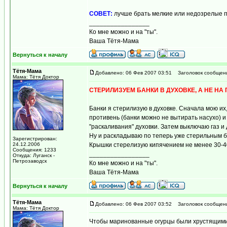
СОВЕТ:
лучше брать мелкие или недозрелые п
_________________
Ко мне можно и на "ты".
Ваша Тётя-Мама
Вернуться к началу
Тётя-Мама
Добавлено: 06 Фев 2007 03:51
Заголовок сообщен
Мама: Тётя Доктор
СТЕРИЛИЗУЕМ БАНКИ В ДУХОВКЕ, А НЕ НА 
Банки я стерилизую в духовке. Сначала мою их
противень (банки можно не вытирать насухо) и 
"раскаливания" духовки. Затем выключаю газ и
Ну и раскладываю по теперь уже стерильным ба
Зарегистрирован:
24.12.2006
Крышки стерелизую кипячением не менее 30-4
Сообщения: 1233
_________________
Откуда: Луганск -
Петрозаводск
Ко мне можно и на "ты".
Ваша Тётя-Мама
Вернуться к началу
Тётя-Мама
Добавлено: 06 Фев 2007 03:52
Заголовок сообщен
Мама: Тётя Доктор
Чтобы маринованные огурцы были хрустящими,