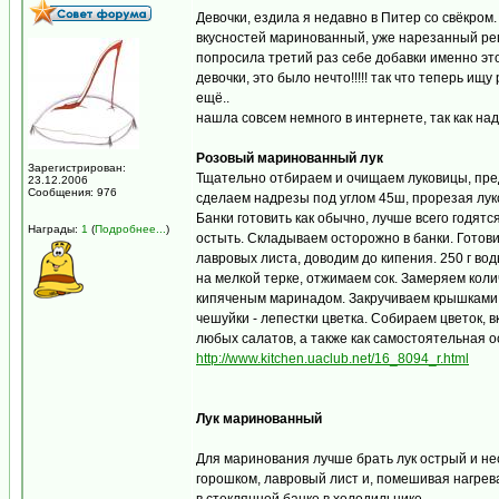
Девочки, ездила я недавно в Питер со свёкром.
вкусностей маринованный, уже нарезанный репч
попросила третий раз себе добавки именно это
девочки, это было нечто!!!!! так что теперь ищ
ещё..
нашла совсем немного в интернете, так как над
Розовый маринованный лук
Зарегистрирован:
Тщательно отбираем и очищаем луковицы, пред
23.12.2006
Сообщения: 976
сделаем надрезы под углом 45ш, прорезая лук
Банки готовить как обычно, лучше всего годя
Награды:
1
(
Подробнее...
)
остыть. Складываем осторожно в банки. Готовим 
лавровых листа, доводим до кипения. 250 г в
на мелкой терке, отжимаем сок. Замеряем коли
кипяченым маринадом. Закручиваем крышками. 
чешуйки - лепестки цветка. Собираем цветок, в
любых салатов, а также как самостоятельная о
http://www.kitchen.uaclub.net/16_8094_r.html
Лук маринованный
Для маринования лучше брать лук острый и нес
горошком, лавровый лист и, помешивая нагрев