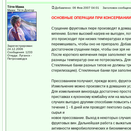
Тётя-Мама
Добавлено: 06 Фев 2007 04:01
Заголовок сообщен
Мама: Тётя Доктор
ОСНОВНЫЕ ОПЕРАЦИИ ПРИ КОНСЕРВАНИИ
Сгущение фруктовых пюре производят в домаш
кипению. Более высокий нагрев не выгоден, п
это происходит при низких температурах и пр
перемешивать, чтобы оно не пригорало. Доба
Зарегистрирован:
24.12.2006
достаточном сгущении пюре, чтобы они зря не
Сообщения: 1233
После короткого кипячения пюре заполняют чи
Откуда: Луганск -
Петрозаводск
разницы температур они не потрескались. Для п
Стеклянные банки разных типов не должны тре
стерилизацию). Стеклянные банки при заполне
Прессованием получают, прежде всего, фрукто
Измельчение можно произвести в домашних усл
Для измельчения винограда достаточно просто
приставках к кухонному комбайну или на малых
случаях выгодно другими способами повысить в
течение 1 - 6 дней или проводят пектолиз сы
сырья и
новое прессование. Выход в некоторых случа
фруктовых вин. Дальнейшая работа с выжатым 
активности микробиологических и биохимическ