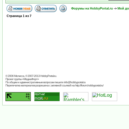
Форумы на HobbyPortal.ru
->
Мой д
Страница
1
из
7
© 2006 Мелисса, © 2007-2013
HobbyPortal.ru
.
Проект группы «
МедиаФорт
»
По общим и административным вопросам пишите
info@hobbyportal.ru
Перепечатка материалов разрешена с активной ссылкой на http://forum.hobbyportal.ru/