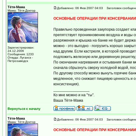
Тётя-Мама
Добавлено: 06 Фев 2007 04:03
Заголовок сообщен
Мама: Тётя Доктор
ОСНОВНЫЕ ОПЕРАЦИИ ПРИ КОНСЕРВАНИИ
Правильно проведенная закупорка создает клап
препятствует проникновению воздуха и воды с
разряжения и крышка на банке не будет держа
можно - это выгодно - погрузить хорошо закры
Зарегистрирован:
24.12.2006
над другим. Если кастрюля, в которой проводи
Сообщения: 1233
подложить железную или деревянную решетку, 
Откуда: Луганск -
Петрозаводск
По окончании нагревания и остывания банки м
сначала сбрызнуть сверху холодной водой, по
По другому способу можно вынуть горячие бан
медленное, что снижает пищевую ценность и о
консистенция).
_________________
Ко мне можно и на "ты".
Ваша Тётя-Мама
Вернуться к началу
Тётя-Мама
Добавлено: 06 Фев 2007 04:03
Заголовок сообщен
Мама: Тётя Доктор
ОСНОВНЫЕ ОПЕРАЦИИ ПРИ КОНСЕРВАНИИ