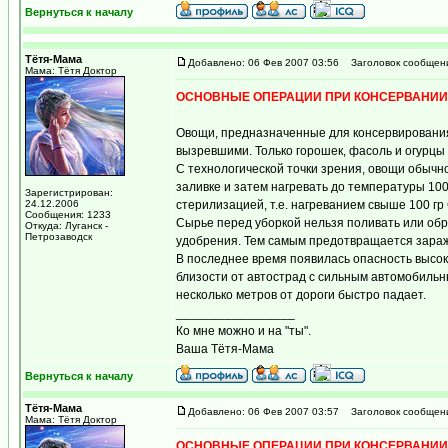
Вернуться к началу
Тётя-Мама
Добавлено: 06 Фев 2007 03:56
Заголовок сообщен
Мама: Тётя Доктор
ОСНОВНЫЕ ОПЕРАЦИИ ПРИ КОНСЕРВАНИИ
Овощи, предназначенные для консервирования
вызревшими. Только горошек, фасоль и огурцы
С технологической точки зрения, овощи обычн
заливке и затем нагревать до температуры 100
Зарегистрирован:
24.12.2006
стерилизацией, т.е. нагреванием свыше 100 гр
Сообщения: 1233
Сырье перед уборкой нельзя поливать или об
Откуда: Луганск -
Петрозаводск
удобрения. Тем самым предотвращается зара
В последнее время появилась опасность высок
близости от автострад с сильным автомобиль
несколько метров от дороги быстро падает.
_________________
Ко мне можно и на "ты".
Ваша Тётя-Мама
Вернуться к началу
Тётя-Мама
Добавлено: 06 Фев 2007 03:57
Заголовок сообщен
Мама: Тётя Доктор
ОСНОВНЫЕ ОПЕРАЦИИ ПРИ КОНСЕРВАНИИ