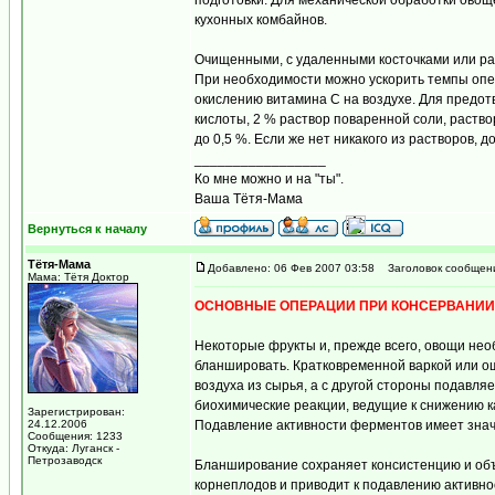
подготовки. Для механической обработки ово
кухонных комбайнов.
Очищенными, с удаленными косточками или р
При необходимости можно ускорить темпы опер
окислению витамина C на воздухе. Для предот
кислоты, 2 % раствор поваренной соли, раств
до 0,5 %. Если же нет никакого из растворов, 
_________________
Ко мне можно и на "ты".
Ваша Тётя-Мама
Вернуться к началу
Тётя-Мама
Добавлено: 06 Фев 2007 03:58
Заголовок сообщен
Мама: Тётя Доктор
ОСНОВНЫЕ ОПЕРАЦИИ ПРИ КОНСЕРВАНИИ
Некоторые фрукты и, прежде всего, овощи не
бланшировать. Кратковременной варкой или о
воздуха из сырья, а с другой стороны подав
биохимические реакции, ведущие к снижению к
Зарегистрирован:
24.12.2006
Подавление активности ферментов имеет значе
Сообщения: 1233
Откуда: Луганск -
Петрозаводск
Бланширование сохраняет консистенцию и объ
корнеплодов и приводит к подавлению активн