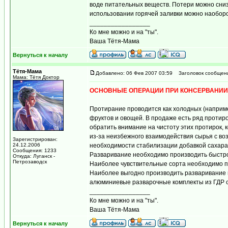
воде питательных веществ. Потери можно сниз
использовании горячей заливки можно наобор
_________________
Ко мне можно и на "ты".
Ваша Тётя-Мама
Вернуться к началу
Тётя-Мама
Добавлено: 06 Фев 2007 03:59
Заголовок сообщен
Мама: Тётя Доктор
ОСНОВНЫЕ ОПЕРАЦИИ ПРИ КОНСЕРВАНИИ
Протирание проводится как холодных (наприме
фруктов и овощей. В продаже есть ряд протиро
обратить внимание на чистоту этих протирок,
из-за неизбежного взаимодействия сырья с воз
Зарегистрирован:
24.12.2006
необходимости стабилизации добавкой сахара
Сообщения: 1233
Разваривание необходимо производить быстро
Откуда: Луганск -
Петрозаводск
Наиболее чувствительные сорта необходимо п
Наиболее выгодно производить разваривание п
алюминиевые разварочные комплекты из ГДР с
_________________
Ко мне можно и на "ты".
Ваша Тётя-Мама
Вернуться к началу