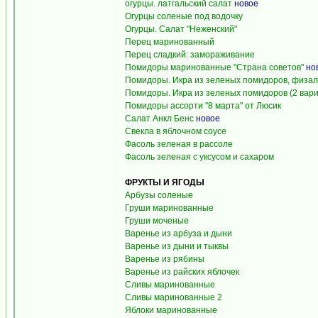
огурцы. латгальский салат
новое
Огурцы соленые под водочку
Огурцы. Салат "Неженский"
Перец маринованный
Перец сладкий: замораживание
Помидоры маринованные "Страна советов"
но
Помидоры. Икра из зеленых помидоров, физали
Помидоры. Икра из зеленых помидоров (2 вари
Помидоры ассорти "8 марта" от Люсик
Салат Анкл Бенс
новое
Свекла в яблочном соусе
Фасоль зеленая в рассоле
Фасоль зеленая с уксусом и сахаром
ФРУКТЫ И ЯГОДЫ
Арбузы соленые
Груши маринованные
Груши моченые
Варенье из арбуза и дыни
Варенье из дыни и тыквы
Варенье из рябины
Варенье из райских яблочек
Сливы маринованные
Сливы маринованные 2
Яблоки маринованные