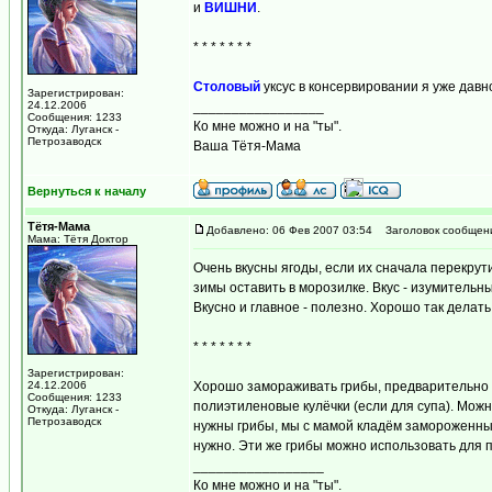
и
ВИШНИ
.
* * * * * * *
Столовый
уксус в консервировании я уже дав
Зарегистрирован:
24.12.2006
_________________
Сообщения: 1233
Ко мне можно и на "ты".
Откуда: Луганск -
Петрозаводск
Ваша Тётя-Мама
Вернуться к началу
Тётя-Мама
Добавлено: 06 Фев 2007 03:54
Заголовок сообщен
Мама: Тётя Доктор
Очень вкусны ягоды, если их сначала перекрути
зимы оставить в морозилке. Вкус - изумительны
Вкусно и главное - полезно. Хорошо так делать 
* * * * * * *
Зарегистрирован:
24.12.2006
Хорошо замораживать грибы, предварительно о
Сообщения: 1233
полиэтиленовые кулёчки (если для супа). Можн
Откуда: Луганск -
Петрозаводск
нужны грибы, мы с мамой кладём замороженный 
нужно. Эти же грибы можно использовать для п
_________________
Ко мне можно и на "ты".