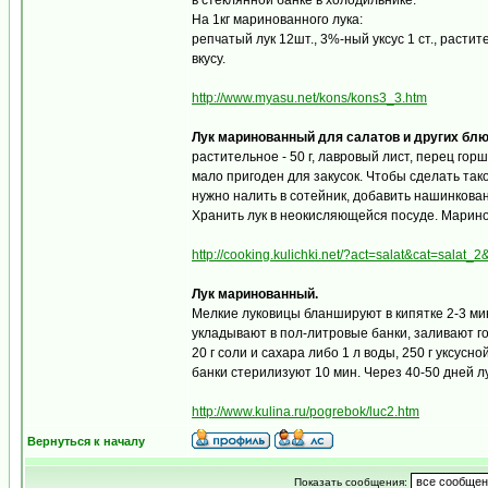
в стеклянной банке в холодильнике.
На 1кг маринованного лука:
репчатый лук 12шт., 3%-ный уксус 1 ст., растит
вкусу.
http://www.myasu.net/kons/kons3_3.htm
Лук маринованный для салатов и других бл
растительное - 50 г, лавровый лист, перец гор
мало пригоден для закусок. Чтобы сделать тако
нужно налить в сотейник, добавить нашинкованн
Хранить лук в неокисляющейся посуде. Марино
http://cooking.kulichki.net/?act=salat&cat=salat_
Лук маринованный.
Мелкие луковицы бланшируют в кипятке 2-3 ми
укладывают в пол-литровые банки, заливают гор
20 г соли и сахара либо 1 л воды, 250 г уксусн
банки стерилизуют 10 мин. Через 40-50 дней лу
http://www.kulina.ru/pogrebok/luc2.htm
Вернуться к началу
Показать сообщения: