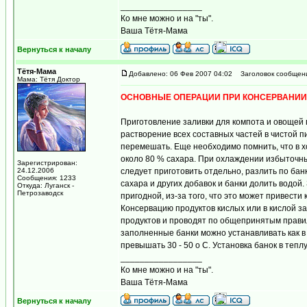
_________________
Ко мне можно и на "ты".
Ваша Тётя-Мама
Вернуться к началу
Тётя-Мама
Добавлено: 06 Фев 2007 04:02
Заголовок сообщен
Мама: Тётя Доктор
ОСНОВНЫЕ ОПЕРАЦИИ ПРИ КОНСЕРВАНИИ
Приготовление заливки для компота и овощей
растворение всех составных частей в чистой 
перемешать. Еще необходимо помнить, что в х
около 80 % сахара. При охлаждении избыточны
Зарегистрирован:
24.12.2006
следует приготовить отдельно, разлить по б
Сообщения: 1233
сахара и других добавок и банки долить водой
Откуда: Луганск -
Петрозаводск
пригодной, из-за того, что это может привест
Консервацию продуктов кислых или в кислой з
продуктов и проводят по общепринятым прави
заполненные банки можно устанавливать как в 
превышать 30 - 50 o C. Установка банок в теп
_________________
Ко мне можно и на "ты".
Ваша Тётя-Мама
Вернуться к началу