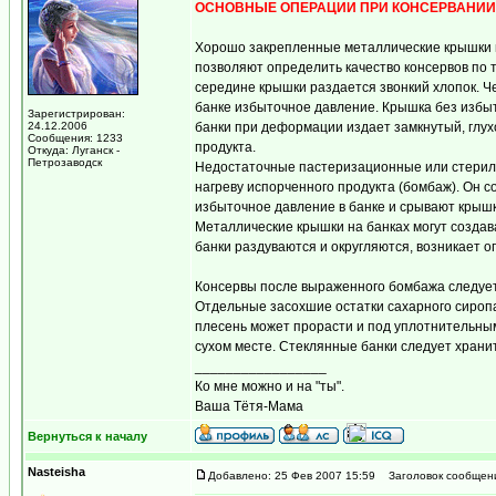
ОСНОВНЫЕ ОПЕРАЦИИ ПРИ КОНСЕРВАНИИ
Хорошо закрепленные металлические крышки н
позволяют определить качество консервов по т
середине крышки раздается звонкий хлопок. Ч
банке избыточное давление. Крышка без избы
Зарегистрирован:
24.12.2006
банки при деформации издает замкнутый, глух
Сообщения: 1233
продукта.
Откуда: Луганск -
Петрозаводск
Недостаточные пастеризационные или стерилиз
нагреву испорченного продукта (бомбаж). Он 
избыточное давление в банке и срывают крышк
Металлические крышки на банках могут создава
банки раздуваются и округляются, возникает о
Консервы после выраженного бомбажа следует 
Отдельные засохшие остатки сахарного сиропа
плесень может прорасти и под уплотнительным
сухом месте. Стеклянные банки следует хранит
_________________
Ко мне можно и на "ты".
Ваша Тётя-Мама
Вернуться к началу
Nasteisha
Добавлено: 25 Фев 2007 15:59
Заголовок сообщени