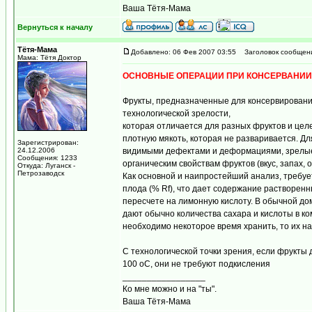
Ваша Тётя-Мама
Вернуться к началу
Тётя-Мама
Добавлено: 06 Фев 2007 03:55
Заголовок сообщен
Мама: Тётя Доктор
ОСНОВНЫЕ ОПЕРАЦИИ ПРИ КОНСЕРВАНИИ
Фрукты, предназначенные для консервировани
технологической зрелости,
которая отличается для разных фруктов и цел
плотную мякоть, которая не разваривается. Д
Зарегистрирован:
24.12.2006
видимыми дефектами и деформациями, зрелые 
Сообщения: 1233
органическим свойствам фруктов (вкус, запах,
Откуда: Луганск -
Петрозаводск
Как основной и наипростейший анализ, требуе
плода (% Rf), что дает содержание растворенн
пересчете на лимонную кислоту. В обычной до
дают обычно количества сахара и кислоты в ко
необходимо некоторое время хранить, то их на
С технологической точки зрения, если фрукты 
100 oC, они не требуют подкисления
_________________
Ко мне можно и на "ты".
Ваша Тётя-Мама