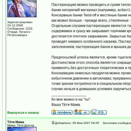
Пастеризацию можно проводить и сухим теплом
банки негорючий материал (например, асбест).
Консервные банки Twist-off и жестяные банки 
как можно больше - прежде всего, стеклянные 
Зарегистрирован:
24.12.2006
Отдельным случаем пастеризации является так
Сообщения: 1233
содержимое и сразу же закрывают горячими к
Откуда: Луганск -
Петрозаводск
достигается плотное закрывание. Закрытые ба
проводят никакого особенного нагрева. Паст
заполнением, пастеризация банок и крышек до
Предпосылкой успеха является, кроме тщател
Достоинством этого способа является сокращен
применять без достаточных теоретических и п
Консервацию некислых продуктов можно проводи
избыточном давлении в автоклавах; прерванной
точки зрения потребности в специальном обор
случае нельзя в домашних условиях заручитьс
_________________
Ко мне можно и на "ты".
Ваша Тётя-Мама
Вернуться к началу
Тётя-Мама
Добавлено: 06 Фев 2007 04:05
Заголовок сообщен
Мама: Тётя Доктор