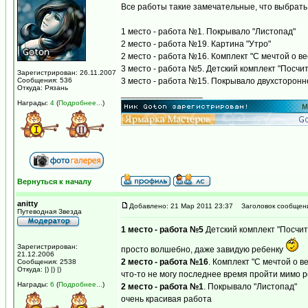
Все работы такие замечательные, что выбрать
1 место - работа №1. Покрывало "Листопад"
2 место - работа №19. Картина "Утро"
2 место - работа №16. Комплект "С мечтой о ве
3 место - работа №5. Детский комплект "Посчи
Зарегистрирован: 26.11.2007
Сообщения: 536
3 место - работа №15. Покрывало двухсторон
Откуда: Рязань
_________________
Награды:
4
(
Подробнее...
)
Вернуться к началу
anitty
Добавлено: 21 Мар 2011 23:37
Заголовок сообщен
Путеводная Звезда
1 место - работа №5
Детский комплект "Посчи
Зарегистрирован:
просто волшебно, даже завидую ребенку
21.12.2006
2 место - работа №16
. Комплект "С мечтой о в
Сообщения: 2538
Откуда: |) |) |)
что-то не могу последнее время пройти мимо р
Награды:
6
(
Подробнее...
)
2 место - работа №1
. Покрывало "Листопад"
очень красивая работа