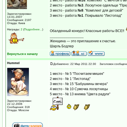
2 место - работа
№16
. Комплект "С мечтой о ве
2 место - работа
№3
. Лоскутное одеяльце "Пр
3 место - работа
№9
. "Комплект для детской"
Зарегистрирован:
3 место - работа
№1
. Покрывало "Листопад"
13.01.2007
Сообщения: 2197
Откуда: Киев
Награды:
2
(
Подробнее...
)
Обалденный конкурс! Классные работы ВСЕ!!
_________________
Женщина — это приглашение к счастью.
Шарль Бодлер
Вернуться к началу
Hummel
Добавлено: 22 Мар 2011 22:30
Заголовок сообщен
1 место - № 5 "Посчитаем мишек"
2 место - № 1 "Листопад"
3 место - № 15 "Бабушкины вечера"
4 место - № 10 Сумочка лоскутницы
5 место - № 13 книжка "Цвета радуги"
Зарегистрирован:
22.12.2006
Сообщения: 318
Откуда: Moscow