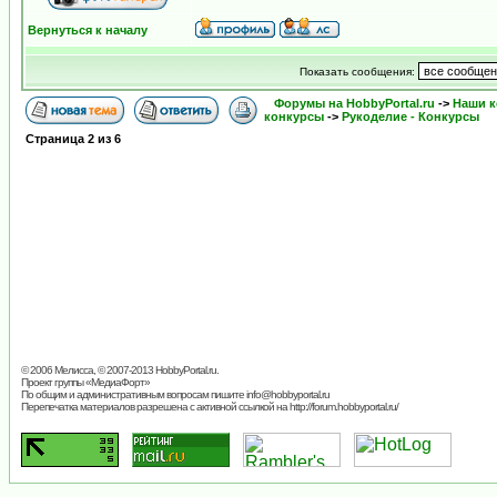
Вернуться к началу
Показать сообщения:
Форумы на HobbyPortal.ru
->
Наши к
конкурсы
->
Рукоделие - Конкурсы
Страница
2
из
6
© 2006 Мелисса, © 2007-2013
HobbyPortal.ru
.
Проект группы «
МедиаФорт
»
По общим и административным вопросам пишите
info@hobbyportal.ru
Перепечатка материалов разрешена с активной ссылкой на http://forum.hobbyportal.ru/