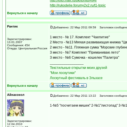
http://foto.mail.ru/bk/tonito/494/
http://rukodelie.forumy2x2.ru/t1-topic
Вернуться к началу
Рантик
Добавлено: 22 Мар 2011 09:59
Заголовок сообщен
1 место - № 17. Комплект "Чаепитие"
Зарегистрирован:
2 Место - №13 Мягкая развивающая книжка "Цв
13.01.2007
Сообщения: 454
2 место - №11. Пляжная сумка "Морские глубин
Откуда: Центральная Россия
3 место - №7 Комплект "Приманиваю лето"
3 место - №6 Сумочка - кошелек "Палитра"
_________________
Текстильные открытки моих друзей
"Мои лоскутики"
Лоскутный фестиваль в Эльзасе
Вернуться к началу
Айнасокол
Добавлено: 22 Мар 2011 13:22
Заголовок сообщен
1-№5 "посчитаем мишек" 2-№1"листопад" 3-№11
Зарегистрирован:
12.04.2010