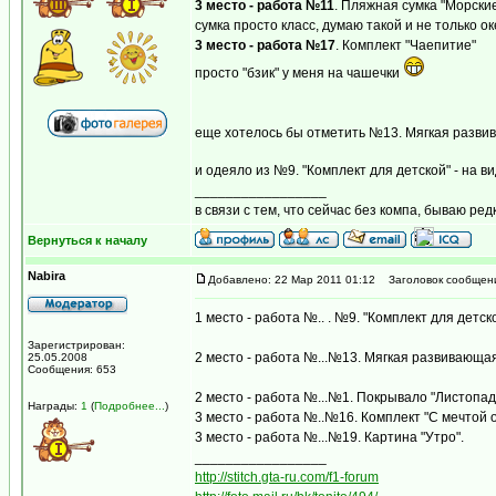
3 место - работа №11
. Пляжная сумка "Морски
сумка просто класс, думаю такой и не только о
3 место - работа №17
. Комплект "Чаепитие"
просто "бзик" у меня на чашечки
еще хотелось бы отметить №13. Мягкая развив
и одеяло из №9. "Комплект для детской" - на в
_________________
в связи с тем, что сейчас без компа, бываю ред
Вернуться к началу
Nabira
Добавлено: 22 Мар 2011 01:12
Заголовок сообщен
1 место - работа №.. . №9. "Комплект для детск
Зарегистрирован:
2 место - работа №...№13. Мягкая развивающая
25.05.2008
Сообщения: 653
2 место - работа №...№1. Покрывало "Листопад
Награды:
1
(
Подробнее...
)
3 место - работа №..№16. Комплект "С мечтой о
3 место - работа №...№19. Картина "Утро".
_________________
http://stitch.gta-ru.com/f1-forum