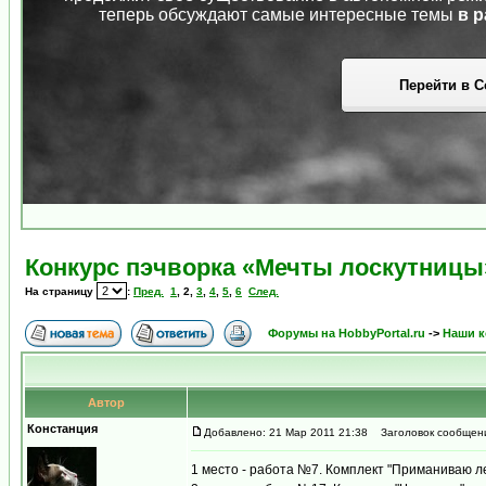
теперь обсуждают самые интересные темы
в р
Перейти в С
Конкурс пэчворка «Мечты лоскутницы»
На страницу
:
Пред.
1
,
2
,
3
,
4
,
5
,
6
След.
Форумы на HobbyPortal.ru
->
Наши к
Автор
Констанция
Добавлено: 21 Мар 2011 21:38
Заголовок сообщен
1 место - работа №7. Комплект "Приманиваю л