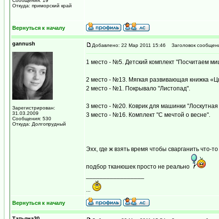
Сообщения: 19
Откуда: приморский край
Вернуться к началу
gannush
Добавлено: 22 Мар 2011 15:46
Заголовок сообщен
1 место - №5. Детский комплект "Посчитаем ми
2 место - №13. Мягкая развивающая книжка «Ц
2 место - №1. Покрывало "Листопад".
3 место - №20. Коврик для машинки "Лоскутная
Зарегистрирован:
31.03.2009
3 место - №16. Комплект "С мечтой о весне".
Сообщения: 530
Откуда: Долгопрудный
Эхх, где ж взять время чтобы сварганить что-
подбор тканюшек просто не реально
_________________
...
Вернуться к началу
Татьяна30