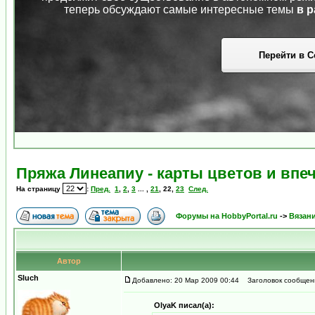
теперь обсуждают самые интересные темы
в р
Перейти в С
Пряжа Линеапиу - карты цветов и впе
На страницу
:
Пред.
1
,
2
,
3
... ,
21
,
22
,
23
След.
Форумы на HobbyPortal.ru
->
Вязан
Автор
Sluch
Добавлено: 20 Мар 2009 00:44
Заголовок сообщен
OlyaK писал(а):