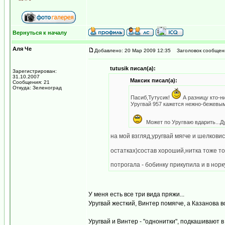
Вернуться к началу
Аля Че
Добавлено: 20 Мар 2009 12:35
Заголовок сообщен
tutusik писал(а):
Зарегистрирован:
31.10.2007
Максик писал(а):
Сообщения: 21
Откуда: Зеленоград
Пасиб,Тутусик!
А разницу кто-н
Уругвай 957 кажется нежно-бежевым
Может по Уругваю вдарить...Д
на мой взгляд,уругвай мягче и шелкови
остатках)состав хороший,нитка тоже т
потрогала - бобинку прикупила и в нор
У меня есть все три вида пряжи...
Уругвай жесткий, Винтер помягче, а Казанова в
Уругвай и Винтер - "однонитки", подкашивают в