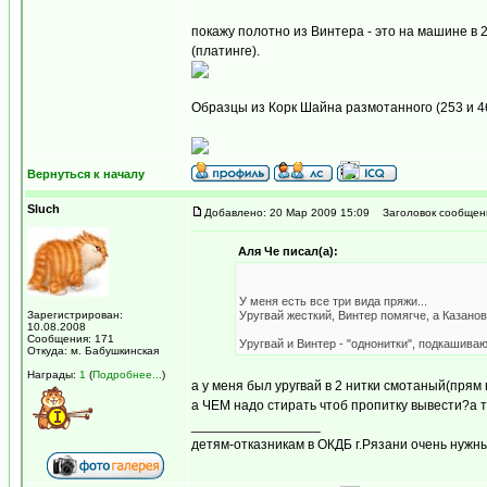
покажу полотно из Винтера - это на машине в 
(платинге).
Образцы из Корк Шайна размотанного (253 и 4
Вернуться к началу
Sluch
Добавлено: 20 Мар 2009 15:09
Заголовок сообщен
Аля Че писал(а):
У меня есть все три вида пряжи...
Зарегистрирован:
Уругвай жесткий, Винтер помягче, а Казано
10.08.2008
Сообщения: 171
Уругвай и Винтер - "однонитки", подкашиваю
Откуда: м. Бабушкинская
Награды:
1
(
Подробнее...
)
а у меня был уругвай в 2 нитки смотаный(прям 
а ЧЕМ надо стирать чтоб пропитку вывести?а то
_________________
детям-отказникам в ОКДБ г.Рязани очень нуж