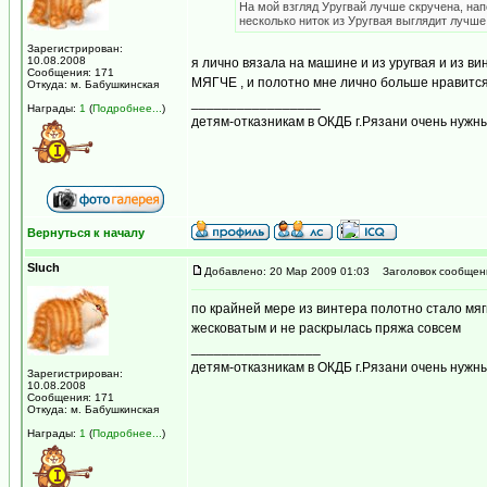
На мой взгляд Уругвай лучше скручена, на
несколько ниток из Уругвая выглядит лучше
Зарегистрирован:
10.08.2008
я лично вязала на машине и из уругвая и из в
Сообщения: 171
МЯГЧЕ , и полотно мне лично больше нравится 
Откуда: м. Бабушкинская
_________________
Награды:
1
(
Подробнее...
)
детям-отказникам в ОКДБ г.Рязани очень нуж
Вернуться к началу
Sluch
Добавлено: 20 Мар 2009 01:03
Заголовок сообщен
по крайней мере из винтера полотно стало мягк
жесковатым и не раскрылась пряжа совсем
_________________
детям-отказникам в ОКДБ г.Рязани очень нуж
Зарегистрирован:
10.08.2008
Сообщения: 171
Откуда: м. Бабушкинская
Награды:
1
(
Подробнее...
)