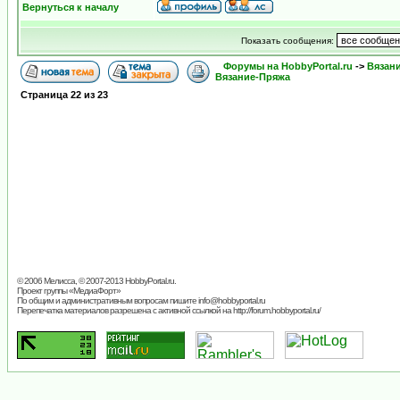
Вернуться к началу
Показать сообщения:
Форумы на HobbyPortal.ru
->
Вязан
Вязание-Пряжа
Страница
22
из
23
© 2006 Мелисса, © 2007-2013
HobbyPortal.ru
.
Проект группы «
МедиаФорт
»
По общим и административным вопросам пишите
info@hobbyportal.ru
Перепечатка материалов разрешена с активной ссылкой на http://forum.hobbyportal.ru/