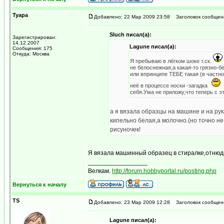
Tyapa
Добавлено: 22 Мар 2009 23:58
Заголовок сообщен
Sluch писал(а):
Зарегистрирован:
14.12.2007
Lagune писал(а):
Сообщения: 175
Откуда: Москва
Я пребываю в лёгком шоке т.ск.
не белоснежная,а какая-то грязно-б
или впринципе ТЕБЕ такая (в частно
неё в процессе носки -загадка
себя.Ума не приложу,что теперь с э
а я вязала образцы на машине и на рука
кипельно белая,а молочно.(но точно не 
рисуночек!
Я вязала машинный образец в стиралке,отнюд
_________________
Велкам.
http://forum.hobbyportal.ru/posting.php
Вернуться к началу
TS
Добавлено: 23 Мар 2009 12:28
Заголовок сообщен
Lagune писал(а):