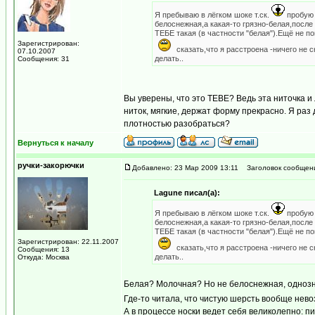
Я пребываю в лёгком шоке т.ск.
пробую 
белоснежная,а какая-то грязно-белая,после
ТЕБЕ такая (в частности "белая").Ещё не по
Зарегистрирован:
сказать,что я расстроена -ничего не с
07.10.2007
делать..
Сообщения: 31
Вы уверены, что это ТЕВЕ? Ведь эта ниточка 
ниток, мягкие, держат форму прекрасно. Я раз
плотностью разобраться?
Вернуться к началу
ручки-закорючки
Добавлено: 23 Мар 2009 13:11
Заголовок сообщен
Lagune писал(а):
Я пребываю в лёгком шоке т.ск.
пробую 
белоснежная,а какая-то грязно-белая,после
ТЕБЕ такая (в частности "белая").Ещё не по
Зарегистрирован: 22.11.2007
сказать,что я расстроена -ничего не с
Сообщения: 13
делать..
Откуда: Москва
Белая? Молочная? Но не белоснежная, однозна
Где-то читала, что чистую шерсть вообще нево
А в процессе носки ведет себя великолепно: п