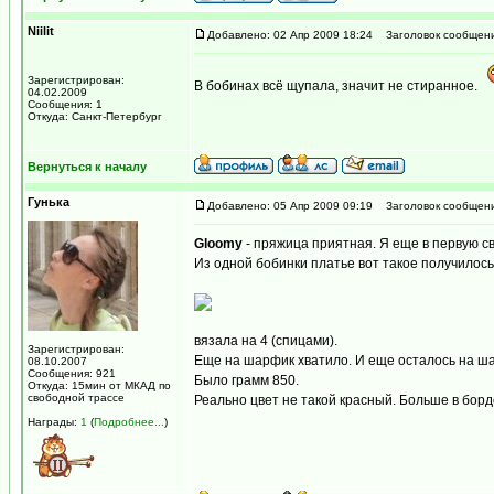
Niilit
Добавлено: 02 Апр 2009 18:24
Заголовок сообщени
Зарегистрирован:
В бобинах всё щупала, значит не стиранное.
04.02.2009
Сообщения: 1
Откуда: Санкт-Петербург
Вернуться к началу
Гунька
Добавлено: 05 Апр 2009 09:19
Заголовок сообщени
Gloomy
- пряжица приятная. Я еще в первую с
Из одной бобинки платье вот такое получилось
вязала на 4 (спицами).
Зарегистрирован:
Еще на шарфик хватило. И еще осталось на ш
08.10.2007
Сообщения: 921
Было грамм 850.
Откуда: 15мин от МКАД по
свободной трассе
Реально цвет не такой красный. Больше в борд
Награды:
1
(
Подробнее...
)