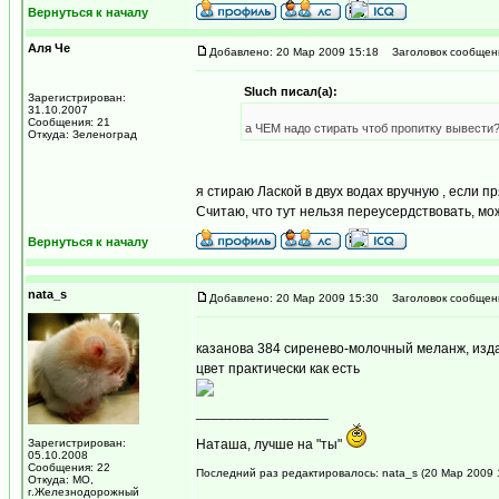
Вернуться к началу
Аля Че
Добавлено: 20 Мар 2009 15:18
Заголовок сообщен
Sluch писал(а):
Зарегистрирован:
31.10.2007
Сообщения: 21
а ЧЕМ надо стирать чтоб пропитку вывести?а
Откуда: Зеленоград
я стираю Лаской в двух водах вручную , если 
Считаю, что тут нельзя переусердствовать, мож
Вернуться к началу
nata_s
Добавлено: 20 Мар 2009 15:30
Заголовок сообщен
казанова 384 сиренево-молочный меланж, из
цвет практически как есть
_________________
Зарегистрирован:
Наташа, лучше на "ты"
05.10.2008
Сообщения: 22
Последний раз редактировалось: nata_s (20 Мар 2009 1
Откуда: МО,
г.Железнодорожный