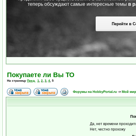
теперь обсуждают самые интересные темы
в р
Перейти в С
Покупаете ли Вы ТО
На страницу
Пред.
1
,
2
,
3
,
4
,
5
Форумы на HobbyPortal.ru
->
Мой ми
По
Да, нет времени проходит
Нет, честно прохожу