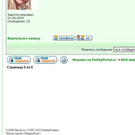
Зарегистрирован:
21.09.2015
Сообщения: 15
Вернуться к началу
Показать сообщения:
Форумы на HobbyPortal.ru
->
Мой ми
Страница
5
из
5
© 2006 Мелисса, © 2007-2013
HobbyPortal.ru
.
Проект группы «
МедиаФорт
»