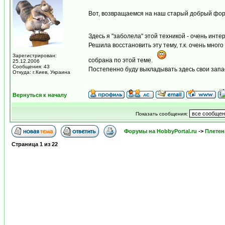
Вот, возвращаемся на наш старый добрый фо
Здесь я "заболела" этой техникой - очень инт
Решила восстановить эту тему, т.к. очень мн
Зарегистрирован:
собрана по этой теме.
25.12.2006
Сообщения: 43
Постепенно буду выкладывать здесь свои запас
Откуда: г.Киев, Украина
Вернуться к началу
Показать сообщения:
Форумы на HobbyPortal.ru
->
Плетен
Страница
1
из
22