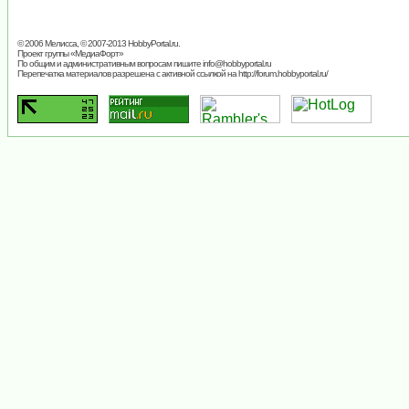
© 2006 Мелисса, © 2007-2013
HobbyPortal.ru
.
Проект группы «
МедиаФорт
»
По общим и административным вопросам пишите
info@hobbyportal.ru
Перепечатка материалов разрешена с активной ссылкой на http://forum.hobbyportal.ru/