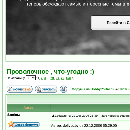
теперь обсуждают самые интересные темы
в р
Перейти в С
Проволочное , что-угодно :)
На страницу
:
1
,
2
,
3
...
20
,
21
,
22
След.
Форумы на HobbyPortal.ru
->
Плетен
Автор
Santima
Добавлено: 22 Дек 2006 23:39
Заголовок сообщения:
Автор:
dollybaby
от 22.12.2006 05:29:05