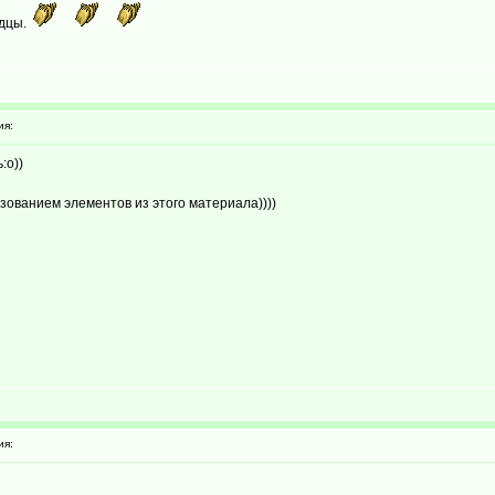
одцы.
ия:
:о))
зованием элементов из этого материала))))
ия: