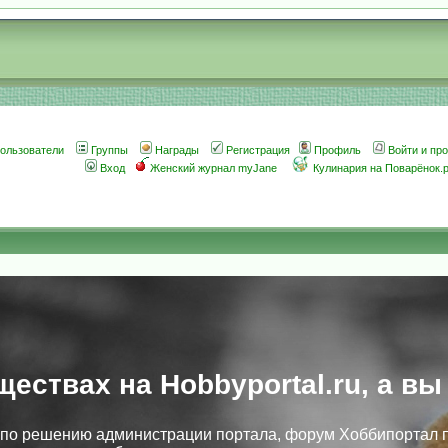
ользователи
Группы
Награды
Регистрация
Профиль
Войти и пр
Вход
Женский журнал myJane
Кулинария на Поварёнок.
ществах на Hobbyportal.ru, а вы
, по решению администрации портала, форум Хоббипортал 