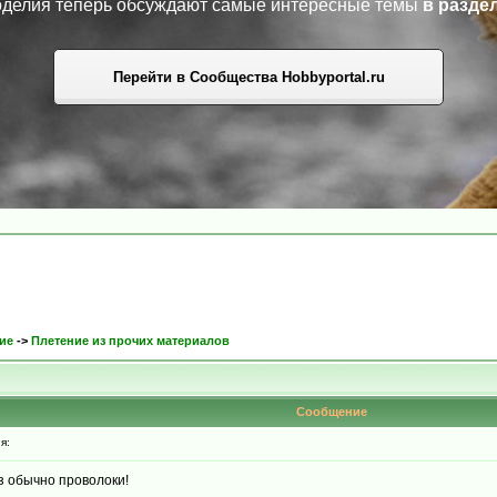
коделия теперь обсуждают самые интересные темы
в разде
Перейти в Сообщества Hobbyportal.ru
ие
->
Плетение из прочих материалов
Сообщение
я:
з обычно проволоки!