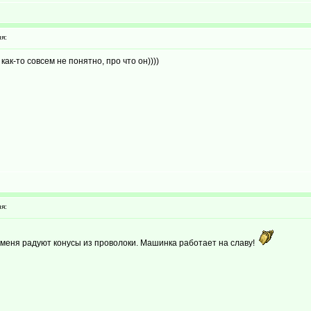
я:
ак-то совсем не понятно, про что он))))
я:
 меня радуют конусы из проволоки. Машинка работает на славу!