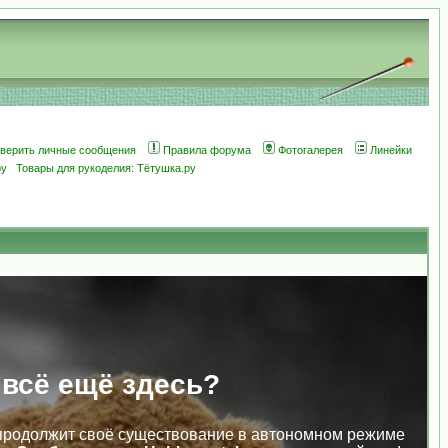
оверить личные сообщения
Правила форума
Фотогалерея
Линейки
ру
Товары для рукоделия: Тётушка.ру
 всё ещё здесь?
продолжит своё существование в автономном режиме