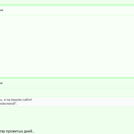
ия:
я:
ь, и на вашем сайте!
оволокой".
ву прожитых дней...