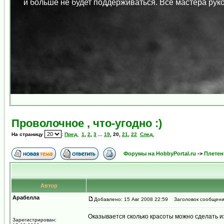
и больше не будет поддерживаться. Все мастера ру
Проволочное , что-угодно :)
На страницу
:
Пред.
1
,
2
,
3
...
19
,
20
,
21
,
22
След.
Форумы на HobbyPortal.ru
->
Плетен
Автор
Арабелла
Добавлено: 15 Авг 2008 22:59
Заголовок сообщени
Оказывается сколько красоты можно сделать и
Зарегистрирован: