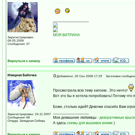
_________________
МОЯ ВИТРИНА
Зарегистрирован:
09.05.2008
Сообщения: 37
Вернуться к началу
Изящная Бабочка
Добавлено: 20 Сен 2008 17:25
Заголовок сообщен
Просмотрела всю тему запоем.. Это нечто!
Вот это бы я хотела попробовать! Потому что 
Боже, столько идей!! Девочки спасибо Вам огро
_________________
Зарегистрирован: 24.11.2007
Мои домашние любимцы -
декоративные крыск
Сообщения: 68
Откуда: Западная Сибирь
А здесь
схемы для вышивок аниме
)
Вернуться к началу