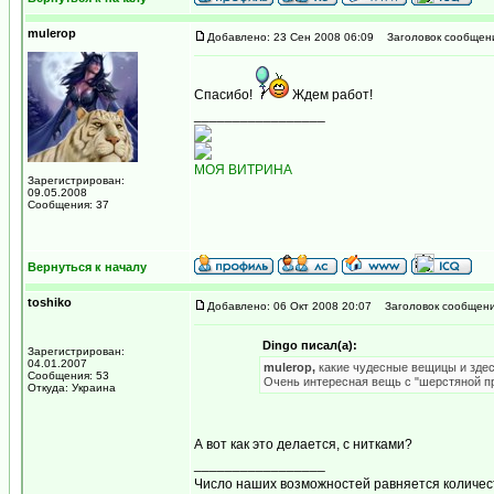
mulerop
Добавлено: 23 Сен 2008 06:09
Заголовок сообщен
Спасибо!
Ждем работ!
_________________
МОЯ ВИТРИНА
Зарегистрирован:
09.05.2008
Сообщения: 37
Вернуться к началу
toshiko
Добавлено: 06 Окт 2008 20:07
Заголовок сообщени
Dingo писал(а):
Зарегистрирован:
04.01.2007
mulerop,
какие чудесные вещицы и здес
Сообщения: 53
Очень интересная вещь с "шерстяной пр
Откуда: Украина
А вот как это делается, с нитками?
_________________
Число наших возможностей равняется количест