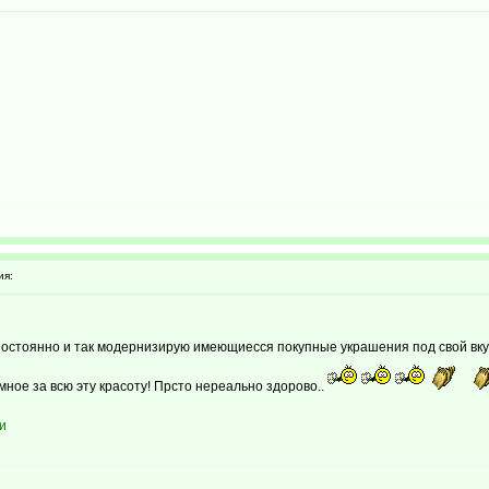
ия:
постоянно и так модернизирую имеющиесся покупные украшения под свой вкус,
мное за всю эту красоту! Прсто нереально здорово..
и