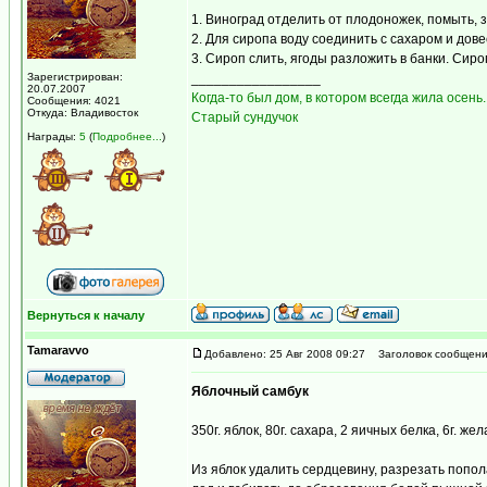
1. Виноград отделить от плодоножек, помыть, з
2. Для сиропа воду соединить с сахаром и дове
3. Сироп слить, ягоды разложить в банки. Сир
Зарегистрирован:
_________________
20.07.2007
Когда-то был дом, в котором всегда жила осень.
Сообщения: 4021
Откуда: Владивосток
Старый сундучок
Награды:
5
(
Подробнее...
)
Вернуться к началу
Tamaravvo
Добавлено: 25 Авг 2008 09:27
Заголовок сообщени
Яблочный самбук
350г. яблок, 80г. сахара, 2 яичных белка, 6г. ж
Из яблок удалить сердцевину, разрезать попол