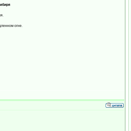
имбиря
я.
дленном огне.