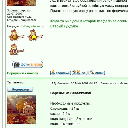
лед и взбивать до образования белой пышной 
влить тонкой струйкой во вбитую массу непре
Зарегистрирован:
Приготовленную массу разложить по формачкам
20.07.2007
_________________
Сообщения: 4021
Откуда: Владивосток
Когда-то был дом, в котором всегда жила осень.
Старый сундучок
Награды:
5
(
Подробнее...
)
Вернуться к началу
Tamaravvo
Добавлено: 06 Май 2009 04:27
Заголовок сообщен
Варенье из баклажанов
Необходимые продукты:
баклажаны - 24 шт.
сахар - 2,4 кг
сода пищевая - 2 ч. ложки
вода - 14 стаканов