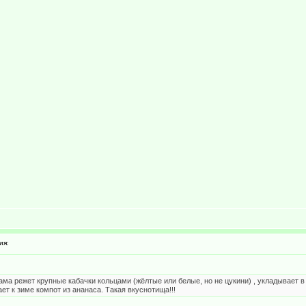
ия:
Мама режет крупные кабачки кольцами (жёлтые или белые, но не цукини) , укладывает в
ет к зиме компот из ананаса. Такая вкуснотища!!!