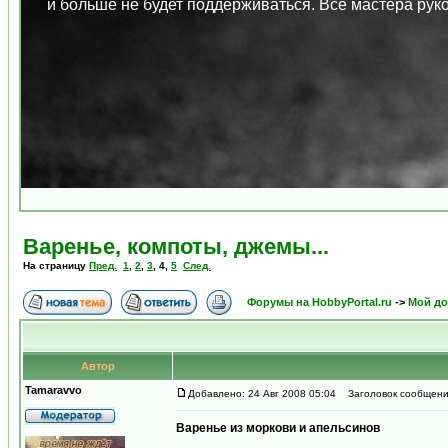
и больше не будет поддерживаться. Все мастера ру
Варенье, компоты, джемы...
На страницу
Пред.
1
,
2
,
3
,
4
,
5
След.
Форумы на HobbyPortal.ru
->
Мой д
Автор
Tamaravvo
Добавлено: 24 Авг 2008 05:04
Заголовок сообщени
Варенье из моркови и апельсинов