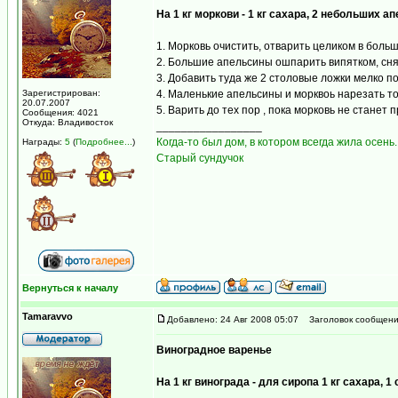
На 1 кг моркови - 1 кг сахара, 2 небольших 
1. Морковь очистить, отварить целиком в больш
2. Большие апельсины ошпарить випятком, снят
3. Добавить туда же 2 столовые ложки мелко п
Зарегистрирован:
4. Маленькие апельсины и морквоь нарезать т
20.07.2007
5. Варить до тех пор , пока морковь не станет 
Сообщения: 4021
Откуда: Владивосток
_________________
Когда-то был дом, в котором всегда жила осень.
Награды:
5
(
Подробнее...
)
Старый сундучок
Вернуться к началу
Tamaravvo
Добавлено: 24 Авг 2008 05:07
Заголовок сообщени
Виноградное варенье
На 1 кг винограда - для сиропа 1 кг сахара, 1