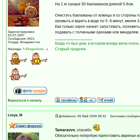
На 1 кг сахара 30 баклажанов длиной 5-6см.
Очистить баклажаны от кожицы и со стороны пл
промыть и варить в воде по 5- 6 минут, меняя 
Как только сироп начнет загустевать, положит
Зарегистрирован:
подавать с толчеными орехами или миндалем.
20.07.2007
_________________
Сообщения: 4021
Откуда: Владивосток
Когда-то был дом, в котором всегда жила осень.
Старый сундучок
Награды:
5
(
Подробнее...
)
Вернуться к началу
Lesya_M
Добавлено: 06 Май 2009 08:32
Заголовок сообщен
Tamaravvo
, спасибо
Обязательно попробую приготовить варенье и