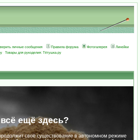
оверить личные сообщения
Правила форума
Фотогалерея
Линейки
ру
Товары для рукоделия: Тётушка.ру
 всё ещё здесь?
продолжит своё существование в автономном режиме