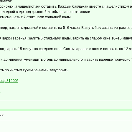
ецепта:
доножки, а чашелистики оставить. Каждый баклажан вместе с чашелистиком ра
холодной воде под крышкой, чтобы они не потемнели.
атем смешать с 7 стаканами холодной воды.
твор, накрыть крышкой и оставить на 5–6 часов. Вынуть баклажаны из раство
ля варки варенья, залить 6 стаканами воды, варить на слабом огне 10–15 минут
в, варить 15 минут на среднем огне. Снять варенье с огня и оставить на 12 ч
ти до кипения, уменьшить огонь до минимального и варить варенье примерно 
лить по чистым сухим банкам и закупорить
drecip31200/
.
ия: