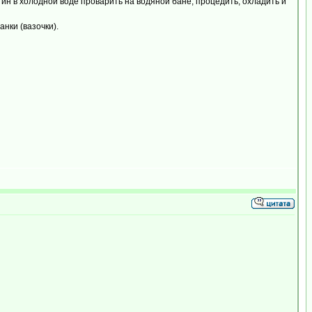
н в холодной воде проварить на водяной бане, процедить, охладить и
нки (вазочки).