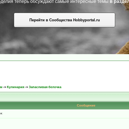
коделия теперь обсуждают самые интересные темы
в разде
Перейти в Сообщества Hobbyportal.ru
ом
->
Кулинария
->
Запасливая белочка
Сообщение
я: