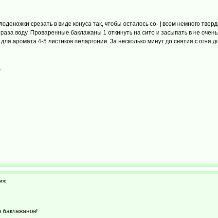
одоножки срезать в виде конуса так, чтобы осталось со- | всем немного твер
3 раза воду. Проваренные баклажаны 1 откинуть на сито и засыпать в не очен
ь для аромата 4-5 листиков пеларгонии. За несколько минут до снятия с огня
.
ия:
з баклажанов!