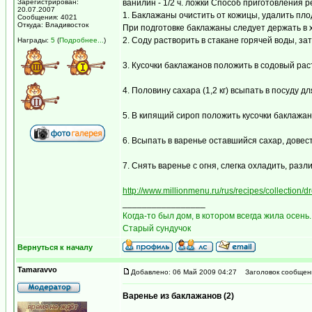
Зарегистрирован:
ванилин - 1/2 ч. ложки Способ приготовления р
20.07.2007
1. Баклажаны очистить от кожицы, удалить пло
Сообщения: 4021
Откуда: Владивосток
При подготовке баклажаны следует держать в 
2. Соду растворить в стакане горячей воды, з
Награды:
5
(
Подробнее...
)
3. Кусочки баклажанов положить в содовый рас
4. Половину сахара (1,2 кг) всыпать в посуду д
5. В кипящий сироп положить кусочки баклажано
6. Всыпать в варенье оставшийся сахар, довес
7. Снять варенье с огня, слегка охладить, раз
http://www.millionmenu.ru/rus/recipes/collection/
_________________
Когда-то был дом, в котором всегда жила осень.
Старый сундучок
Вернуться к началу
Tamaravvo
Добавлено: 06 Май 2009 04:27
Заголовок сообщен
Варенье из баклажанов (2)