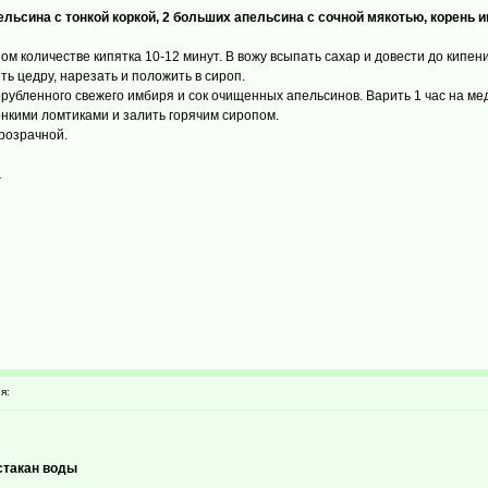
апельсина с тонкой коркой, 2 больших апельсина с сочной мякотью, корень 
ом количестве кипятка 10-12 минут. В вожу всыпать сахар и довести до кипени
ь цедру, нарезать и положить в сироп.
орубленного свежего имбиря и сок очищенных апельсинов. Варить 1 час на ме
онкими ломтиками и залить горячим сиропом.
прозрачной.
.
я:
 стакан воды