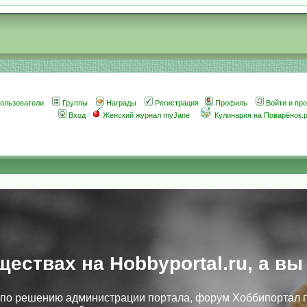
ользователи
Группы
Награды
Регистрация
Профиль
Войти и пр
Вход
Женский журнал myJane
Кулинария на Поварёнок.
ществах на Hobbyportal.ru, а вы
, по решению администрации портала, форум Хоббипортал 