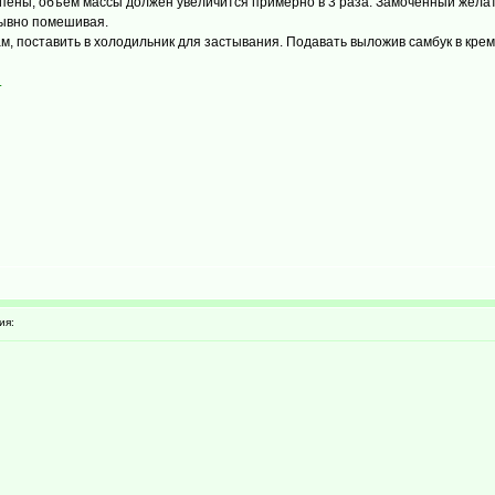
пены, объем массы должен увеличится примерно в 3 раза. Замоченный желати
рывно помешивая.
, поставить в холодильник для застывания. Подавать выложив самбук в крема
.
ия: