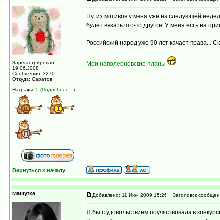
Ну, из мотивов у меня уже на следующей неделе
будет вязать что-то другое. У меня есть на пр
_________________
Российский народ уже 90 лет качает права... С
Зарегистрирован:
Мои наполеоновские планы
19.06.2008
Сообщения: 3270
Откуда: Саратов
Награды:
5
(
Подробнее...
)
Вернуться к началу
Машутка
Добавлено: 11 Июн 2009 15:26
Заголовок сообщен
Я бы с удовольствием поучаствовала в конкур