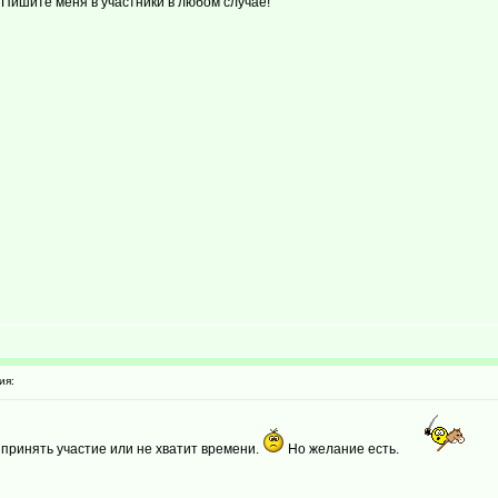
. Пишите меня в участники в любом случае!
ия:
у принять участие или не хватит времени.
Но желание есть.