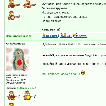
Футболка- или более общее- отделка одежды 
Филейное кружево
Ирландское кружево
Летняя тема: бабочки, цветы, сад
Пляжная тема
Какие мысли?
Вернуться к началу
Анна Чаннова
Добавлено: 11 Июн 2009 12:03
Заголовок сообщен
lavande9
, а кружева из мотивов будут? А то у
_________________
Российский народ уже 90 лет качает права... С
Мои наполеоновские планы
Зарегистрирован:
19.06.2008
Сообщения: 3270
Откуда: Саратов
Награды:
5
(
Подробнее...
)