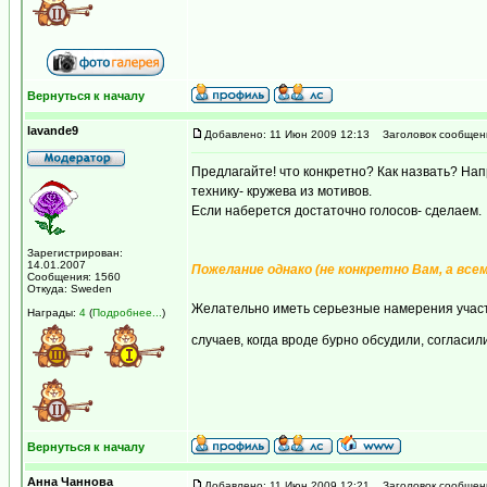
Вернуться к началу
lavande9
Добавлено: 11 Июн 2009 12:13
Заголовок сообщен
Предлагайте! что конкретно? Как назвать? На
технику- кружева из мотивов.
Если наберется достаточно голосов- сделаем.
Зарегистрирован:
14.01.2007
Пожелание однако (не конкретно Вам, а вс
Сообщения: 1560
Откуда: Sweden
Желательно иметь серьезные намерения участво
Награды:
4
(
Подробнее...
)
случаев, когда вроде бурно обсудили, согласили
Вернуться к началу
Анна Чаннова
Добавлено: 11 Июн 2009 12:21
Заголовок сообщен