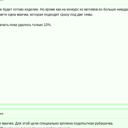
 будет готово изделие. Но кроме как на конкурс из мотивов ео больше никуда
имете одна маечка, которая подходит сразу под две темы.
качать пока удалось только 10%.
ия:
се маечек. Для этой цели специально куплена подопытная рубашечка.