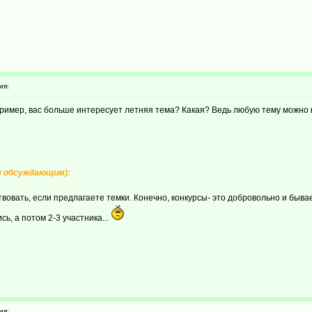
ия:
пример, вас больше интересует летняя тема? Какая? Ведь любую тему можно в
ем обсуждающим):
вать, если предлагаете темки. Конечно, конкурсы- это добровольно и бывает
сь, а потом 2-3 участника...
ия: