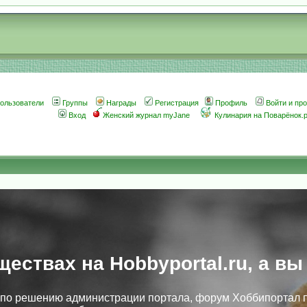
ользователи
Группы
Награды
Регистрация
Профиль
Войти и пр
Вход
Женский журнал myJane
Кулинария на Поварёнок.
ществах на Hobbyportal.ru, а вы
, по решению администрации портала, форум Хоббипортал 