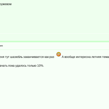
кружевом
ия:
 меня тут шазюбль заканчивается как раз
А вообще интересна летняя тема.
качать пока удалось только 10%.