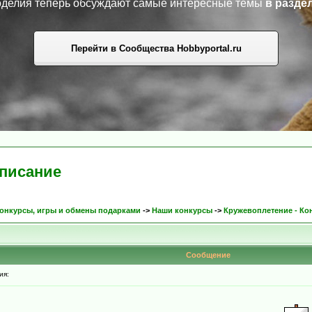
коделия теперь обсуждают самые интересные темы
в разде
Перейти в Сообщества Hobbyportal.ru
списание
онкурсы, игры и обмены подарками
->
Наши конкурсы
->
Кружевоплетение - Ко
Сообщение
ия: