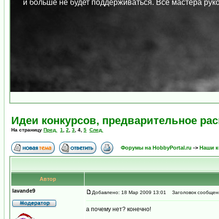
и больше не будет поддерживаться. Все мастера ру
Идеи конкурсов, предварительное ра
На страницу
Пред.
1
,
2
,
3
,
4
,
5
След.
Форумы на HobbyPortal.ru
->
Наши к
Автор
lavande9
Добавлено: 18 Мар 2009 13:01
Заголовок сообщен
а почему нет? конечно!