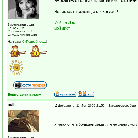
Ну если будет конкурс на мотивчики, тоже буду
_________________
Не так как ты хочешь, а как Бог даст!
Мой альбом
Зарегистрирован:
27.12.2006
мой лист
Сообщения: 587
Откуда: Финляндия
Награды:
6
(
Подробнее...
)
Вернуться к началу
nalin
Добавлено: 11 Июн 2009 21:55
Заголовок сообщен
У меня опять большой заказ, и я не знаю смог
Зарегистрирован: