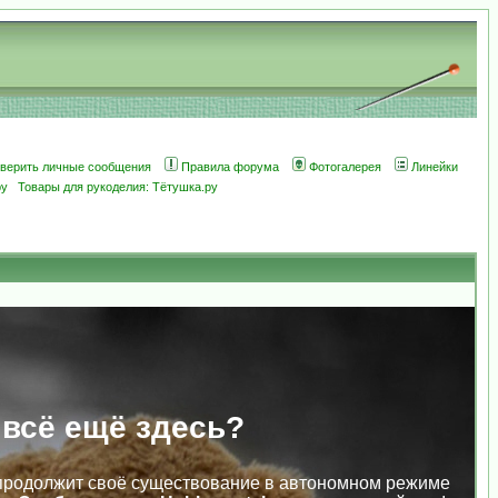
оверить личные сообщения
Правила форума
Фотогалерея
Линейки
ру
Товары для рукоделия: Тётушка.ру
 всё ещё здесь?
продолжит своё существование в автономном режиме