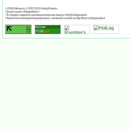
© 2006 Мелисса, © 2007-2013
HobbyPortal.ru
.
Проект группы «
МедиаФорт
»
По общим и административным вопросам пишите
info@hobbyportal.ru
Перепечатка материалов разрешена с активной ссылкой на http://forum.hobbyportal.ru/