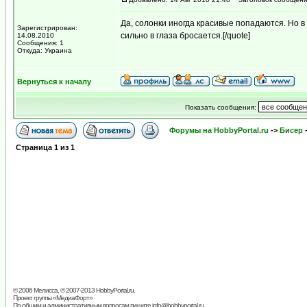
Да, солонки иногда красивые попадаются. Но в 
Зарегистрирован:
сильно в глаза бросается.[/quote]
14.08.2010
Сообщения: 1
Откуда: Украина
Вернуться к началу
Показать сообщения:
Форумы на HobbyPortal.ru
->
Бисер
Страница
1
из
1
© 2006 Мелисса, © 2007-2013
HobbyPortal.ru
.
Проект группы «
МедиаФорт
»
По общим и административным вопросам пишите
info@hobbyportal.ru