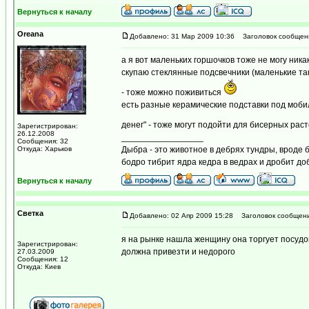
Вернуться к началу
Oreana
Добавлено: 31 Мар 2009 10:36
Заголовок сообщен
а я вот маленьких горшочков тоже не могу ника
скупаю стеклянные подсвечники (маленькие так
- тоже можно поживиться
есть разные керамические подставки под мобилк
денег" - тоже могут подойти для бисерных рас
Зарегистрирован:
26.12.2008
_________________
Сообщения: 32
Откуда: Харьков
Дыбра - это животное в дебрях тундры, вроде 
бодро тибрит ядра кедра в ведрах и дробит доб
Вернуться к началу
Светка
Добавлено: 02 Апр 2009 15:28
Заголовок сообщени
я на рынке нашла женщину она торгует посудой
Зарегистрирован:
должна привезти и недорого
27.03.2009
Сообщения: 12
Откуда: Киев