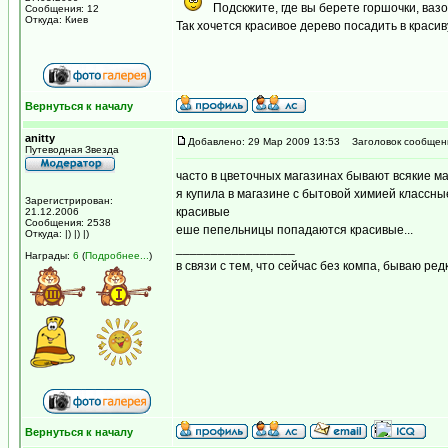
Подскжите, где вы берете горшочки, вазо
Сообщения: 12
Откуда: Киев
Так хочется красивое дерево посадить в красиву
Вернуться к началу
anitty
Добавлено: 29 Мар 2009 13:53
Заголовок сообщен
Путеводная Звезда
часто в цветочных магазинах бывают всякие мал
я купила в магазине с бытовой химией классные
Зарегистрирован:
красивые
21.12.2006
Сообщения: 2538
еше пепельницы попадаются красивые...
Откуда: |) |) |)
_________________
Награды:
6
(
Подробнее...
)
в связи с тем, что сейчас без компа, бываю ред
Вернуться к началу