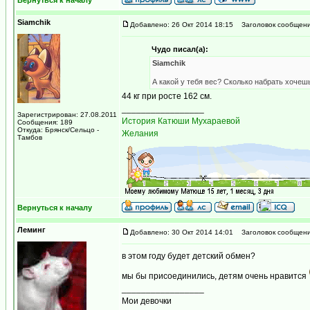
Вернуться к началу
Siamchik
Добавлено: 26 Окт 2014 18:15
Заголовок сообщени
Чудо писал(а):
Siamchik
А какой у тебя вес? Сколько набрать хоче
44 кг при росте 162 см.
_________________
Зарегистрирован: 27.08.2011
История Катюши Мухараевой
Сообщения: 189
Откуда: Брянск/Сельцо -
Желания
Тамбов
Вернуться к началу
Леминг
Добавлено: 30 Окт 2014 14:01
Заголовок сообщени
в этом году будет детский обмен?
мы бы присоединились, детям очень нравится
_________________
Мои девочки