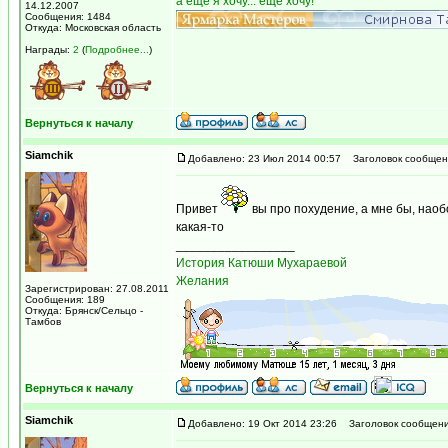
а еще я хочу... еще хочу!
14.12.2007
Сообщения: 1484
Откуда: Московская область
Награды:
2
(
Подробнее...
)
Вернуться к началу
Siamchik
Добавлено: 23 Июл 2014 00:57
Заголовок сообщен
Привет
вы про похудение, а мне бы, наоб
какая-то
_________________
История Катюши Мухараевой
Желания
Зарегистрирован: 27.08.2011
Сообщения: 189
Откуда: Брянск/Сельцо -
Тамбов
Вернуться к началу
Siamchik
Добавлено: 19 Окт 2014 23:26
Заголовок сообщени