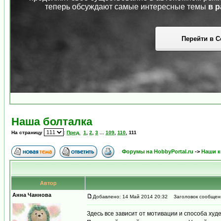
теперь обсуждают самые интересные темы
в р
Перейти в С
Наша болталка
На страницу
:
Пред.
1
,
2
,
3
...
109
,
110
,
111
Форумы на HobbyPortal.ru
->
Наши к
Автор
Анна Чаннова
Добавлено: 14 Май 2014 20:32
Заголовок сообщен
Здесь все зависит от мотивации и способа худ