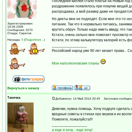
Последней каплей стало платье на Новый год ц
раздражение появлялось при покупке вещей дл
распродажах, а мой размер даже не продается 
Но диеты мне не подходят. Если мне что-то нел
Зарегистрирован:
питание. Так что я нормально питаюсь, занимаю
19.06.2008
крутить обруч. Только надо иметь ввиду, что та
Сообщения: 3270
Откуда: Саратов
Кстати, очень сильно мне помогает просмотр 
Награды:
5
(
Подробнее...
)
Кстати, по этому калькулятору калорий есть 
_________________
Российский народ уже 90 лет качает права... С
Мои наполеоновские планы
Вернуться к началу
Танечка
Добавлено: 14 Май 2014 20:45
Заголовок сообщен
Девочки, нужна помощь. Хочу подруге сделать
вредные советы в стихах про внуков и их воспит
Помогите, пожалуйста!!!
_________________
а еще я хочу... еще хочу!