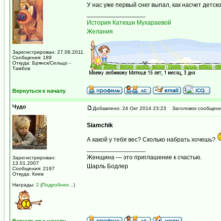
У нас уже первый снег выпал, как насчет детск
_________________
История Катюши Мухараевой
Желания
Зарегистрирован: 27.08.2011
Сообщения: 189
Откуда: Брянск/Сельцо -
Тамбов
Вернуться к началу
Чудо
Добавлено: 24 Окт 2014 23:23
Заголовок сообщени
Siamchik
А какой у тебя вес? Сколько набрать хочешь?
_________________
Женщина — это приглашение к счастью.
Зарегистрирован:
13.01.2007
Шарль Бодлер
Сообщения: 2197
Откуда: Киев
Награды:
2
(
Подробнее...
)