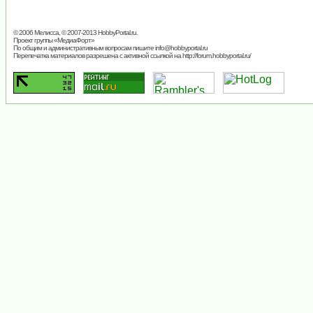
© 2006 Мелисса, © 2007-2013
HobbyPortal.ru
.
Проект группы «
МедиаФорт
»
По общим и административным вопросам пишите
info@hobbyportal.ru
Перепечатка материалов разрешена с активной ссылкой на http://forum.hobbyportal.ru/