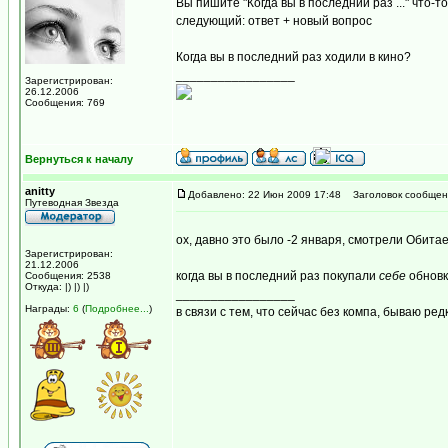
Вы пишите "Когда вы в последний раз ..." что-т
следующий: ответ + новый вопрос
Когда вы в последний раз ходили в кино?
_________________
Зарегистрирован:
26.12.2006
Сообщения: 769
Вернуться к началу
anitty
Добавлено: 22 Июн 2009 17:48
Заголовок сообщен
Путеводная Звезда
ох, давно это было -2 января, смотрели Обит
Зарегистрирован:
21.12.2006
когда вы в последний раз покупали
себе
обновк
Сообщения: 2538
Откуда: |) |) |)
_________________
Награды:
6
(
Подробнее...
)
в связи с тем, что сейчас без компа, бываю ред