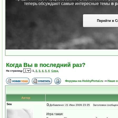
теперь обсуждают самые интересные темы
в р
Перейти в С
Когда Вы в последний раз?
На страницу
:
1
,
2
,
3
,
4
,
5
,
6
След.
Форумы на HobbyPortal.ru
->
Наше 
Автор
Sea
Добавлено: 21 Июн 2009 23:35
Заголовок сообщени
Игра такая: