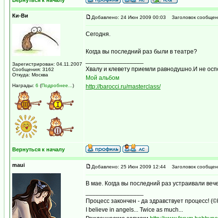
Вернуться к началу
Ки-Ви
Добавлено: 24 Июн 2009 00:03
Заголовок сообщен
Сегодня.
Когда вы последний раз были в театре?
_________________
Зарегистрирован: 04.11.2007
Хвалу и клевету приемли равнодушно.И не осп
Сообщения: 3162
Откуда: Москва
Мой альбом
Награды:
6
(
Подробнее...
)
http://barocci.ru/masterclass/
Вернуться к началу
maui
Добавлено: 25 Июн 2009 12:44
Заголовок сообщен
В мае. Когда вы последний раз устраивали веч
_________________
Процесс закончен - да здравствует процесс! (
I believe in angels... Twice as much...