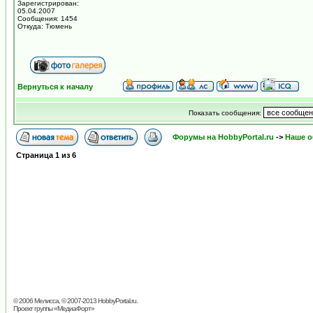
Зарегистрирован:
05.04.2007
Сообщения: 1454
Откуда: Тюмень
Вернуться к началу
Показать сообщения:
Форумы на HobbyPortal.ru
->
Наше 
Страница
1
из
6
© 2006 Мелисса, © 2007-2013
HobbyPortal.ru
.
Проект группы «
МедиаФорт
»