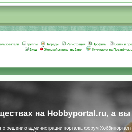
ользователи
Группы
Награды
Регистрация
Профиль
Войти и пр
Вход
Женский журнал myJane
Кулинария на Поварёнок.
ществах на Hobbyportal.ru, а вы
, по решению администрации портала, форум Хоббипортал 