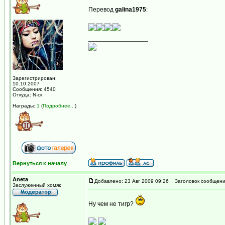
Перевод
galina1975
:
_________________
Зарегистрирован:
10.10.2007
Сообщения: 4540
Откуда: N-ск
Награды:
1
(
Подробнее...
)
Вернуться к началу
Aneta
Добавлено: 23 Авг 2009 09:26
Заголовок сообщени
Заслуженный хомяк
Ну чем не тигр?