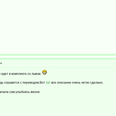
я:
 идет в комплекте со львом.
дь справится с переводом.Вот
тут
все описание очень четко сделано.
начала сам улыбнись жизни.