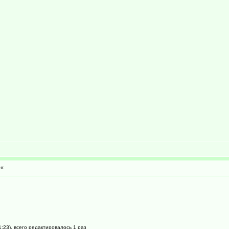
я:
:23), всего редактировалось 1 раз