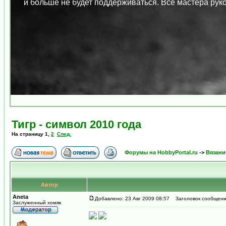
и больше не будет поддерживаться. Все мастера ру
Тигр - символ 2010 года
На страницу
1
,
2
След.
Форумы на HobbyPortal.ru
->
Вязани
Автор
Aneta
Добавлено: 23 Авг 2009 08:57
Заголовок сообщения:
Заслуженный хомяк