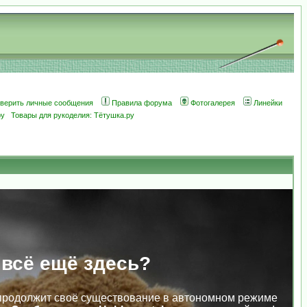
оверить личные сообщения
Правила форума
Фотогалерея
Линейки
ру
Товары для рукоделия: Тётушка.ру
 всё ещё здесь?
продолжит своё существование в автономном режиме