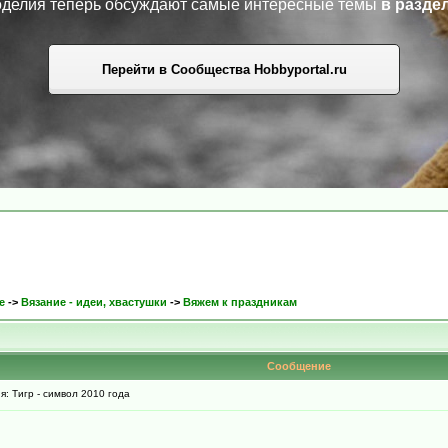
коделия теперь обсуждают самые интересные темы
в разде
Перейти в Сообщества Hobbyportal.ru
е
->
Вязание - идеи, хвастушки
->
Вяжем к праздникам
Сообщение
 Тигр - символ 2010 года