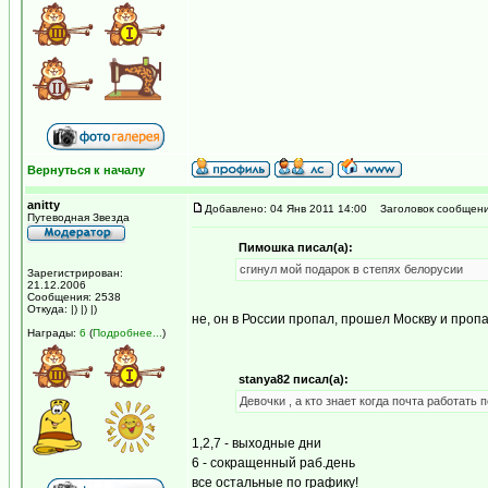
Вернуться к началу
anitty
Добавлено: 04 Янв 2011 14:00
Заголовок сообщени
Путеводная Звезда
Пимошка писал(а):
сгинул мой подарок в степях белорусии
Зарегистрирован:
21.12.2006
Сообщения: 2538
Откуда: |) |) |)
не, он в России пропал, прошел Москву и проп
Награды:
6
(
Подробнее...
)
stanya82 писал(а):
Девочки , а кто знает когда почта работать
1,2,7 - выходные дни
6 - сокращенный раб.день
все остальные по графику!