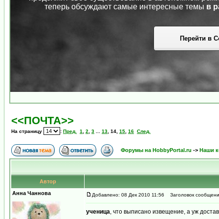
теперь обсуждают самые интересные темы
в р
Перейти в С
<<ПОЧТА>>
На страницу
:
Пред.
1
,
2
,
3
...
13
,
14
,
15
,
16
След.
Форумы на HobbyPortal.ru
->
Наши к
Автор
Анна Чаннова
Добавлено: 08 Дек 2010 11:56
Заголовок сообщени
ученица
, что выписано извещение, а уж доста