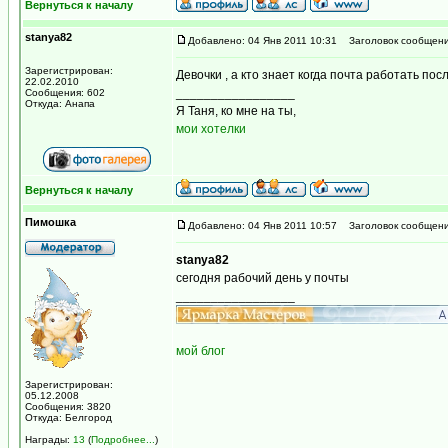
Вернуться к началу
stanya82
Добавлено: 04 Янв 2011 10:31
Заголовок сообщени
Зарегистрирован:
Девочки , а кто знает когда почта работать по
22.02.2010
_________________
Сообщения: 602
Откуда: Анапа
Я Таня, ко мне на ты,
мои хотелки
Вернуться к началу
Пимошка
Добавлено: 04 Янв 2011 10:57
Заголовок сообщени
stanya82
сегодня рабочий день у почты
_________________
мой блог
Зарегистрирован:
05.12.2008
Сообщения: 3820
Откуда: Белгород
Награды:
13
(
Подробнее...
)