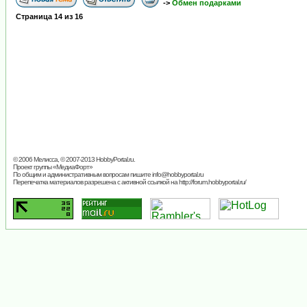
->
Обмен подарками
Страница
14
из
16
© 2006 Мелисса, © 2007-2013
HobbyPortal.ru
.
Проект группы «
МедиаФорт
»
По общим и административным вопросам пишите
info@hobbyportal.ru
Перепечатка материалов разрешена с активной ссылкой на http://forum.hobbyportal.ru/