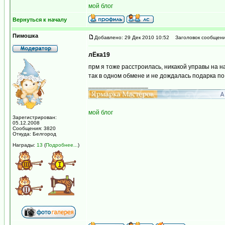
мой блог
Вернуться к началу
Пимошка
Добавлено: 29 Дек 2010 10:52
Заголовок сообщени
лЁка19
прм я тоже расстроилась, никакой управы на н
так в одном обмене и не дождалась подарка по
_________________
мой блог
Зарегистрирован:
05.12.2008
Сообщения: 3820
Откуда: Белгород
Награды:
13
(
Подробнее...
)