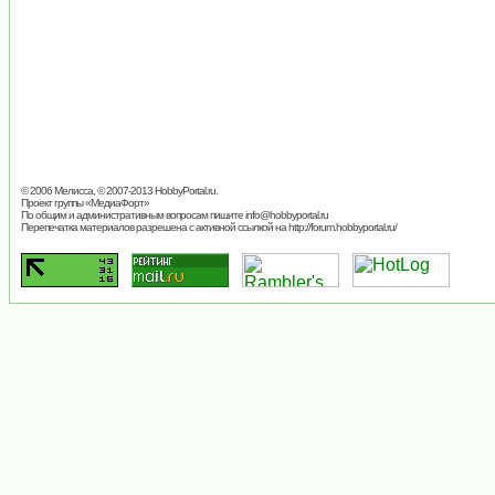
© 2006 Мелисса, © 2007-2013
HobbyPortal.ru
.
Проект группы «
МедиаФорт
»
По общим и административным вопросам пишите
info@hobbyportal.ru
Перепечатка материалов разрешена с активной ссылкой на http://forum.hobbyportal.ru/