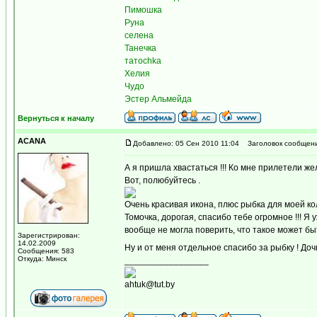
Пимошка
Руна
селена
Танечка
татоchka
Хелия
Чудо
Эстер Альмейда
Вернуться к началу
ACANA
Добавлено: 05 Сен 2010 11:04
Заголовок сообщени
А я пришла хвастаться !!! Ко мне прилетели 
Вот, полюбуйтесь .
Очень красивая икона, плюс рыбка для моей колл
Томочка, дорогая, спасибо тебе огромное !!! Я
вообще не могла поверить, что такое может быт
Зарегистрирован:
14.02.2009
Ну и от меня отдельное спасибо за рыбку ! Доч
Сообщения: 583
Откуда: Минск
_________________
аhtuk@tut.by