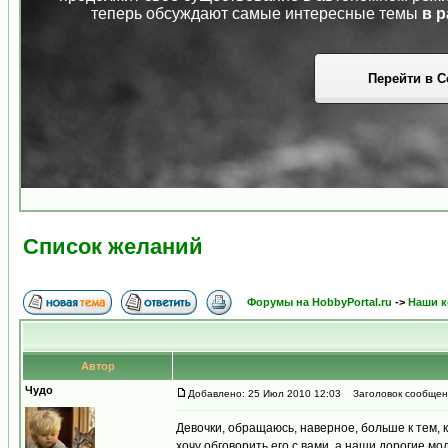
теперь обсуждают самые интересные темы
в р
Перейти в С
Список желаний
Форумы на HobbyPortal.ru
->
Наши к
Автор
Чудо
Добавлено: 25 Июл 2010 12:03
Заголовок сообщени
Девочки, обращаюсь, наверное, больше к тем, к
хочу обговорить его с вами, а наши дорогие м