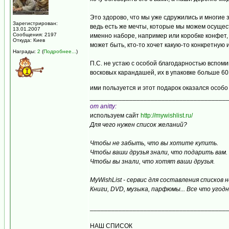
Это здорово, что мы уже сдружились и многие з
Зарегистрирован:
ведь есть же мечты, которые мы можем осуществ
13.01.2007
Сообщения: 2197
именно наборе, например или коробке конфет, 
Откуда: Киев
может быть, кто-то хочет какую-то конкретную и
Награды:
2
(
Подробнее...
)
П.С. не устаю с особой благодарностью вспо
восковых карандашей, их в упаковке больше 60
ими пользуется и этот подарок оказался особ
______________________________________
от anitty:
используем сайт
http://mywishlist.ru/
Для чего нужен список желаний?
Чтобы не забыть, что вы хотите купить.
Чтобы ваши друзья знали, что подарить вам.
Чтобы вы знали, что хотят ваши друзья.
MyWishList - cервис для составления списков
Книги, DVD, музыка, парфюмы... Все что угодн
______________________________________
НАШ СПИСОК