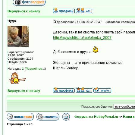
Вернуться к началу
Чудо
Добавлено: 07 Янв 2012 22:47
Заголовок сообщени
Девочки, так и не смогла вспомнить свой парол
http://mywishlist.ru/me/elenka_2007
Добавляемся в друзья
Зарегистрирован:
13.01.2007
_________________
Сообщения: 2197
Откуда: Киев
Женщина — это приглашение к счастью.
Шарль Бодлер
Награды:
2
(
Подробнее...
)
Вернуться к началу
Показать сообщения:
Форумы на HobbyPortal.ru
->
Наши к
Страница
1
из
1