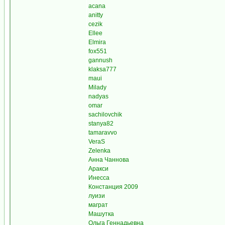
acana
anitty
cezik
Ellee
Elmira
fox551
gannush
klaksa777
maui
Milady
nadyas
omar
sachilovchik
stanya82
tamaravvo
VeraS
Zelenka
Анна Чаннова
Аракси
Инесса
Констанция 2009
луизи
маграт
Машутка
Ольга Геннадьевна