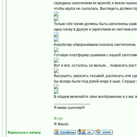
середины наполняем их крупой( я взяла пшено
чтобы крупа не сыпалась. Выглядеть должно п
Только обе пачки должны быть наполнены равно
одну пачку в другую и укрепляем их скотчем и
Коробочку обворачиваем сначала синтепоном, 
Готовую платформу сшиваем с нашей заготовк
Вот и все, осталось за малым… покрасить раст
Высушить, украсить тесьмой, расписать или сде
бы всегда были под рукой когда я шью. Сердце
В общем включайте свое воображение и у вас в
_________________
Я мама сыночка!!!
Я тут
Я Женя)
Вернуться к началу