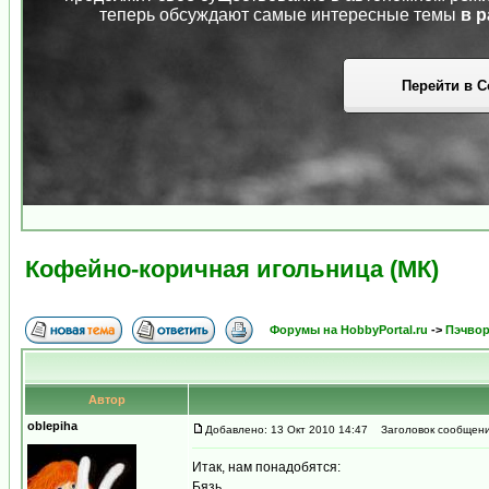
теперь обсуждают самые интересные темы
в р
Перейти в С
Кофейно-коричная игольница (МК)
Форумы на HobbyPortal.ru
->
Пэчвор
Автор
oblepiha
Добавлено: 13 Окт 2010 14:47
Заголовок сообщения
Итак, нам понадобятся:
Бязь,