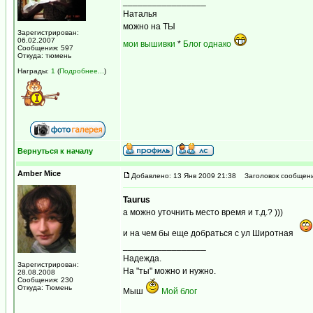
_________________
Наталья
можно на ТЫ
Зарегистрирован:
06.02.2007
мои вышивки
*
Блог однако
Сообщения: 597
Откуда: тюмень
Награды:
1
(
Подробнее...
)
Вернуться к началу
Amber Mice
Добавлено: 13 Янв 2009 21:38
Заголовок сообщени
Taurus
а можно уточнить место время и т.д.? )))
и на чем бы еще добраться с ул Широтная
_________________
Надежда.
Зарегистрирован:
На "ты" можно и нужно.
28.08.2008
Сообщения: 230
Откуда: Тюмень
Мыш
Мой блог