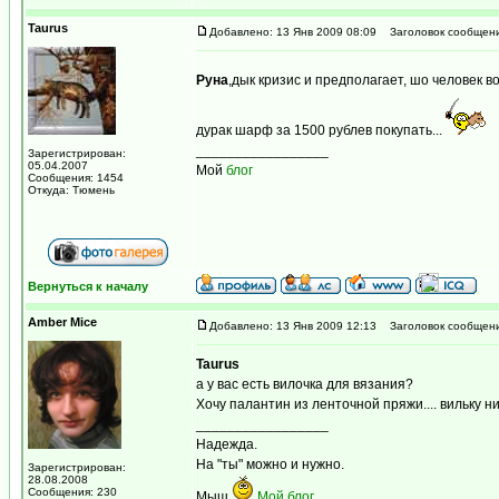
Taurus
Добавлено: 13 Янв 2009 08:09
Заголовок сообщени
Руна
,дык кризис и предполагает, шо человек 
дурак шарф за 1500 рублев покупать...
_________________
Зарегистрирован:
05.04.2007
Мой
блог
Сообщения: 1454
Откуда: Тюмень
Вернуться к началу
Amber Mice
Добавлено: 13 Янв 2009 12:13
Заголовок сообщени
Taurus
а у вас есть вилочка для вязания?
Хочу палантин из ленточной пряжи.... вильку н
_________________
Надежда.
На "ты" можно и нужно.
Зарегистрирован:
28.08.2008
Сообщения: 230
Мыш
Мой блог