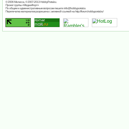
© 2006 Мелисса, © 2007-2013
HobbyPortal.ru
.
Проект группы «
МедиаФорт
»
По общим и административным вопросам пишите
info@hobbyportal.ru
Перепечатка материалов разрешена с активной ссылкой на http://forum.hobbyportal.ru/