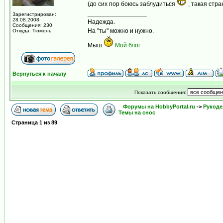
(до сих пор боюсь заблудиться
, такая стр
_________________
Зарегистрирован:
28.08.2008
Надежда.
Сообщения: 230
На "ты" можно и нужно.
Откуда: Тюмень
Мыш
Мой блог
Вернуться к началу
Показать сообщения:
Форумы на HobbyPortal.ru
->
Рукоде
Темы на снос
Страница
1
из
89