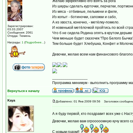
Желаю эффективно его взять за рога
Из шкуры сделать курточки, перчатки, портмон
Из мяса - отбивные, пельмени и филе,
Из копыт - ботиночки, сапожки и сабо,
А из хвоста, конечно, - метёлку-помело.
Зарегистрирован:
И новенькой метёлочкой пройтись по всей стр
03.03.2007
Сообщения: 2061
Что б не сидела Родина опять в крутом дерьме 
Откуда: Тюмень
Чем меньше будет сказочек "Про Белого Бычка
Награды:
1
(
Подробнее...
)
Тем больше будет Хлебушка, Конфет и Молочк
Девочки, желаю всем нам финансового благопо
_________________
Программа минимум - выполнить программу мак
Вернуться к началу
Kaya
Добавлено: 01 Янв 2009 09:56
Заголовок сообщени
А я буду первой, кто поздравит всех уже с На
Девочки, желаю вам огрооооомную кучу всего с
С новым годом!!