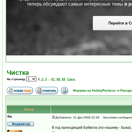
теперь обсуждают самые интересные темы
в р
Перейти в С
Чистка
На страницу
:
1
,
2
,
3
...
87
,
88
,
89
След.
Форумы на HobbyPortal.ru
->
Рукоде
Автор
Ilia
Добавлено: 31 Дек 2008 22:38
Заголовок сообщени
В год приходящий Буйвола (по-нашему - Быка),