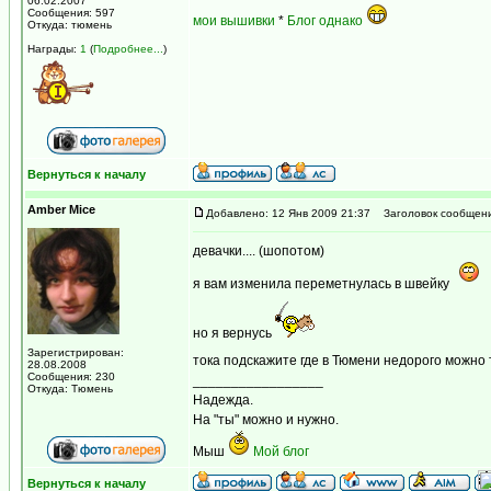
06.02.2007
Сообщения: 597
мои вышивки
*
Блог однако
Откуда: тюмень
Награды:
1
(
Подробнее...
)
Вернуться к началу
Amber Mice
Добавлено: 12 Янв 2009 21:37
Заголовок сообщени
девачки.... (шопотом)
я вам изменила переметнулась в швейку
но я вернусь
Зарегистрирован:
тока подскажите где в Тюмени недорого можно
28.08.2008
Сообщения: 230
_________________
Откуда: Тюмень
Надежда.
На "ты" можно и нужно.
Мыш
Мой блог
Вернуться к началу