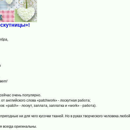
оскутницы»!
ебра,
ы
а
вет!
сейчас очень популярно.
 от английского слова «patchwork» - лоскутная работа;
в: «patch» - лоскут, заплата, заплатка и «work» - работа).
епригодные ни для чего кусочки тканей. Но в руках творческого человека люб
я всегда оригинальны.