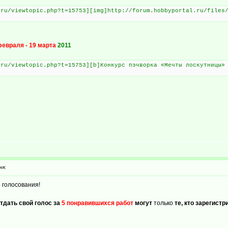
.ru/viewtopic.php?t=15753][img]http://forum.hobbyportal.ru/files
февраля - 19 марта
2011
.ru/viewtopic.php?t=15753][b]Конкурс пэчворка «Мечты лоскутницы»
ия:
 голосования!
тдать свой голос за
5 понравившихся работ
могут
только
те, кто зарегист