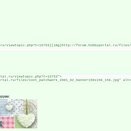
.ru/viewtopic.php?t=15753][img]http://forum.hobbyportal.ru/files
rtal.ru/viewtopic.php?t=15753">
ortal.ru/files/cont_patchwork_2001_02_banner150x150_156.jpg" alt
оруме: