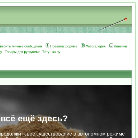
оверить личные сообщения
Правила форума
Фотогалерея
Линейки
ру
Товары для рукоделия: Тётушка.ру
 всё ещё здесь?
продолжит своё существование в автономном режиме