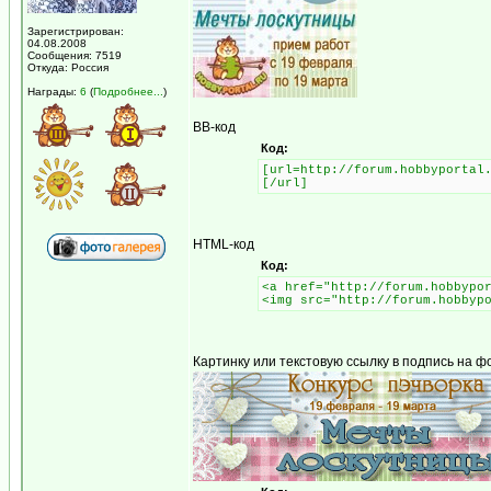
Зарегистрирован:
04.08.2008
Сообщения: 7519
Откуда: Россия
Награды:
6
(
Подробнее...
)
BB-код
Код:
[url=http://forum.hobbyportal
[/url]
HTML-код
Код:
<a href="http://forum.hobbypo
<img src="http://forum.hobbyp
Картинку или текстовую ссылку в подпись на ф