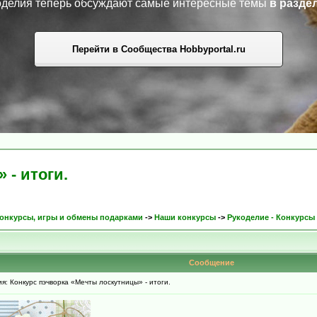
коделия теперь обсуждают самые интересные темы
в разде
Перейти в Сообщества Hobbyportal.ru
 - итоги.
онкурсы, игры и обмены подарками
->
Наши конкурсы
->
Рукоделие - Конкурсы
Сообщение
: Конкурс пэчворка «Мечты лоскутницы» - итоги.