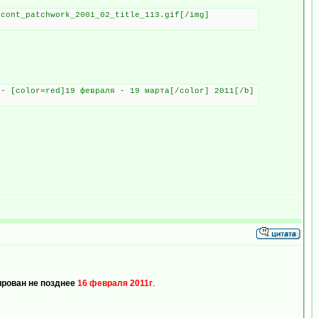
/cont_patchwork_2001_02_title_113.gif[/img]
 - [color=red]19 февраля - 19 марта[/color] 2011[/b]
рирован не позднее
16 февраля 2011г
.