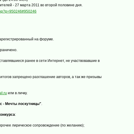
телей - 27 марта 2011 во второй половине дня.
c.php?p=950246#950246
арегистрированный на форуме.
раничено.
ставлявшиеся ранее в сети Интернет, не участвовавшие в
 итогов запрещено разглашение авторов, а так же призывы
l.ru
или в личку.
с - Мечты лоскутницы"
.
конкурса
:
 прочее лирическое сопровождение (по желанию);