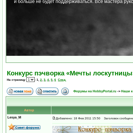
и больше не будет поддерживаться. Все мастера ру
Конкурс пэчворка «Мечты лоскутницы»
На страницу
:
1
,
2
,
3
,
4
,
5
,
6
След.
Форумы на HobbyPortal.ru
->
Наши к
Автор
Lesya_M
Добавлено: 18 Фев 2011 15:50
Заголовок сообщения