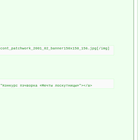
/cont_patchwork_2001_02_banner150x150_156.jpg[/img]
="Конкурс пэчворка «Мечты лоскутницы»"></a>