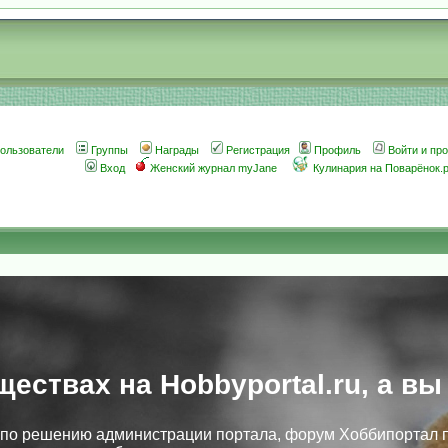
ользователи
Группы
Награды
Регистрация
Профиль
Войти и пр
Вход
Женский журнал myJane
Кулинария на Поварёнок.
ществах на Hobbyportal.ru, а вы
, по решению администрации портала, форум Хоббипортал 