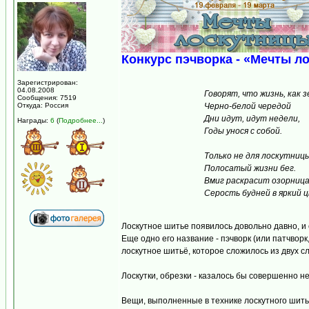
Конкурс пэчворка - «Мечты л
Зарегистрирован:
04.08.2008
Говорят, что жизнь, как з
Сообщения: 7519
Откуда: Россия
Черно-белой чередой
Дни идут, идут недели,
Награды:
6
(
Подробнее...
)
Годы унося с собой.
Только не для лоскутниц
Полосатый жизни бег.
Вмиг раскрасит озорниц
Серость будней в яркий ц
Лоскутное шитье появилось довольно давно, и 
Еще одно его название - пэчворк (или патчворк,
лоскутное шитьё, которое сложилось из двух сло
Лоскутки, обрезки - казалось бы совершенно н
Вещи, выполненные в технике лоскутного шить