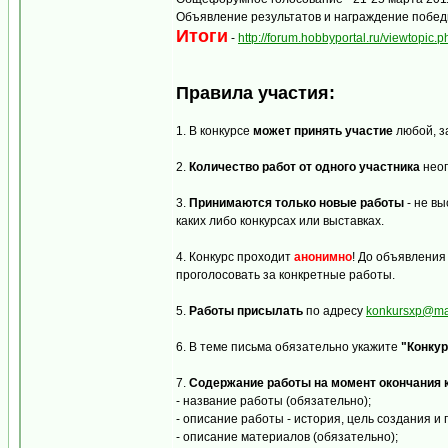
Объявление результатов и награждение победи
Итоги
-
http://forum.hobbyportal.ru/viewtopi
Правила участия:
1. В конкурсе
может принять участие
любой, з
2.
Количество работ от одного участника
неог
3.
Принимаются только новые работы
- не вы
каких либо конкурсах или выставках.
4. Конкурс проходит
анонимно
! До объявления
проголосовать за конкретные работы.
5.
Работы присылать
по адресу
konkursxp@mai
6. В теме письма обязательно укажите
"Конкур
7.
Содержание работы на момент окончания 
- название работы (обязательно);
- описание работы - история, цель создания и
- описание материалов (обязательно);