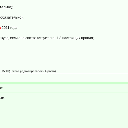
тельно);
(обязательно).
а
2011 года.
курс, если она соответствует п.п. 1-8 настоящих правил;
15:10), всего редактировалось 4 раз(а)
я:
ым.