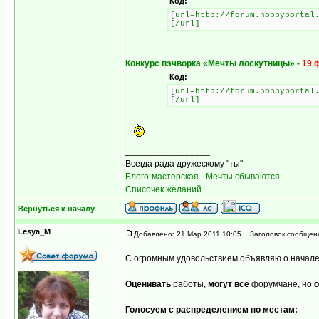
Код:
[url=http://forum.hobbyportal
[/url]
Конкурс пэчворка «Мечты лоскутницы» -
19 
Код:
[url=http://forum.hobbyportal
[/url]
_________________
Всегда рада дружескому "ты"
Блого-мастерская - Мечты сбываются
Списочек желаний
Вернуться к началу
Lesya_M
Добавлено: 21 Мар 2011 10:05
Заголовок сообщен
С огромным удовольствием объявляю о начале
Оценивать
работы,
могут все
форумчане, но
о
Голосуем с распределением по местам: