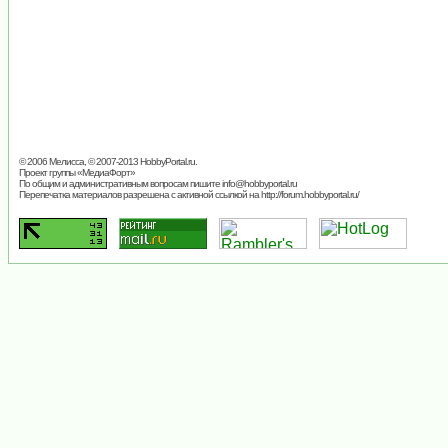
© 2006 Мелисса, © 2007-2013
HobbyPortal.ru
.
Проект группы «
МедиаФорт
»
По общим и административным вопросам пишите
info@hobbyportal.ru
Перепечатка материалов разрешена с активной ссылкой на http://forum.hobbyportal.ru/