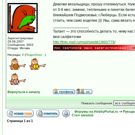
Девочки вязальщицы..прошу откликнуться. Нуж
от 0-6 мес. зимние, тепленькие и пинетки бел
ближайшем Подмосковье, г.Люберцы. Если есть
стоить, чем само изделие.))) Увы, сама вязать 
_________________
Талант — это способность делать то, чему нас 
мои салфеточки
Зарегистрирован:
29.06.2007
http://foto.mail.ru/mail/swetik1960/779/
Сообщения: 3603
Откуда: Москва
Награды:
8
(
Подробнее...
)
Вернуться к началу
Показать сообщения:
Форумы на HobbyPortal.ru
->
Рукоде
Стол заказов
Страница
1
из
1