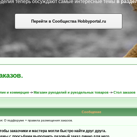
коделия теперь обсуждают самые интересные темы
в разде
Перейти в Сообщества Hobbyportal.ru
аказов.
лие и коммерция
->
Магазин рукоделий и рукодельных товаров
->
Стол заказов
Сообщение
: О подфоруме + правила размещения заказов.
тобы заказчики и мастера могли быстро найти друг друга.
емы с просьбами выполнить разовый заказ лично для него
.