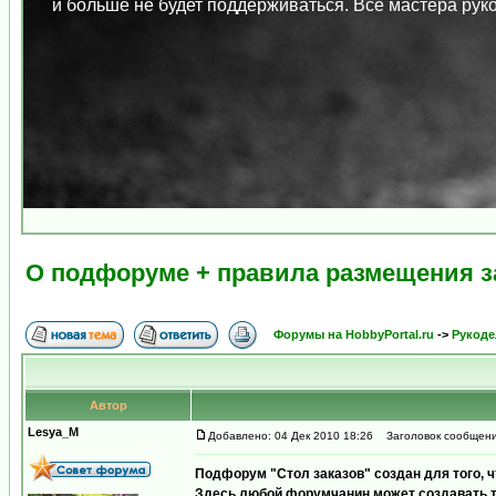
и больше не будет поддерживаться. Все мастера ру
О подфоруме + правила размещения з
Форумы на HobbyPortal.ru
->
Рукоде
Автор
Lesya_M
Добавлено: 04 Дек 2010 18:26
Заголовок сообщения
Подфорум "Стол заказов" создан для того, ч
Здесь любой форумчанин может создавать т