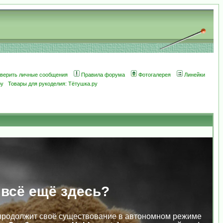
оверить личные сообщения
Правила форума
Фотогалерея
Линейки
ру
Товары для рукоделия: Тётушка.ру
 всё ещё здесь?
продолжит своё существование в автономном режиме