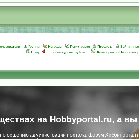
ользователи
Группы
Награды
Регистрация
Профиль
Войти и пр
Вход
Женский журнал myJane
Кулинария на Поварёнок.
ществах на Hobbyportal.ru, а вы
, по решению администрации портала, форум Хоббипортал 