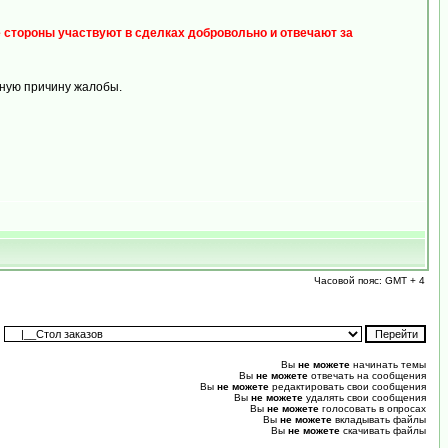
 стороны участвуют в сделках добровольно и отвечают за
нную причину жалобы.
Часовой пояс: GMT + 4
:
Вы
не можете
начинать темы
Вы
не можете
отвечать на сообщения
Вы
не можете
редактировать свои сообщения
Вы
не можете
удалять свои сообщения
Вы
не можете
голосовать в опросах
Вы
не можете
вкладывать файлы
Вы
не можете
скачивать файлы