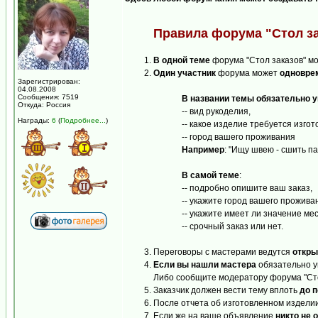
Правила форума "Стол за
В одной теме
форума "Стол заказов" м
Один участник
форума может
одновре
Зарегистрирован:
04.08.2008
Сообщения: 7519
В названии темы обязательно 
Откуда: Россия
-- вид рукоделия,
Награды:
6
(
Подробнее...
)
-- какое изделие требуется изго
-- город вашего проживания
Например
: "Ищу швею - сшить па
В самой теме
:
-- подробно опишите ваш заказ,
-- укажите город вашего прожива
-- укажите имеет ли значение м
-- срочный заказ или нет.
Переговоры с мастерами ведутся
откры
Если вы нашли мастера
обязательно у
Либо сообщите модератору форума "Стол
Заказчик должен вести тему вплоть
до 
После отчета об изготовленном издели
Если же на ваше объявление
никто не 