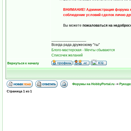
ВНИМАНИЕ! Администрация форума не н
соблюдение условий сделок лично дру
Вы можете
пожаловаться на недоброс
_________________
Всегда рада дружескому "ты"
Блого-мастерская - Мечты сбываются
Списочек желаний
Вернуться к началу
Форумы на HobbyPortal.ru
->
Рукоде
Страница
1
из
1