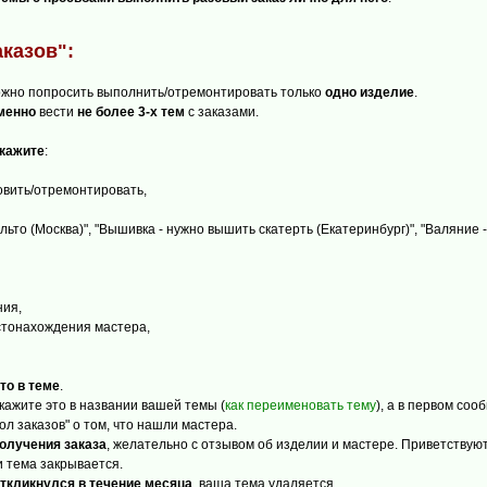
казов":
ожно попросить выполнить/отремонтировать только
одно изделие
.
менно
вести
не более 3-х тем
с заказами.
укажите
:
товить/отремонтировать,
льто (Москва)", "Вышивка - нужно вышить скатерть (Екатеринбург)", "Валяние -
ния,
естонахождения мастера,
то в теме
.
кажите это в названии вашей темы (
как переименовать тему
), а в первом со
 заказов" о том, что нашли мастера.
получения заказа
, желательно с отзывом об изделии и мастере. Приветству
и тема закрывается.
откликнулся в течение месяца
, ваша тема удаляется.