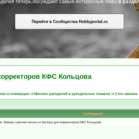
коделия теперь обсуждают самые интересные темы
в разде
Перейти в Сообщества Hobbyportal.ru
 корректоров КФС Кольцова
лие и коммерция
->
Магазин рукоделий и рукодельных товаров
->
Стол заказов
Сообщение
 Закажу сумочки-чехлы из бисера для корректоров КФС Кольцова