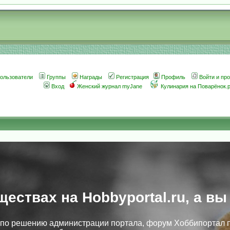
ользователи
Группы
Награды
Регистрация
Профиль
Войти и пр
Вход
Женский журнал myJane
Кулинария на Поварёнок.
ществах на Hobbyportal.ru, а вы
, по решению администрации портала, форум Хоббипортал 