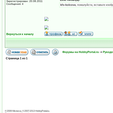
Зарегистрирован: 20.08.2011
Сообщения: 4
kfs-kolcova
, пожалуйста, вставьте изоб
Вернуться к началу
Форумы на HobbyPortal.ru
->
Рукоде
Страница
1
из
1
© 2006 Мелисса, © 2007-2013
HobbyPortal.ru
.