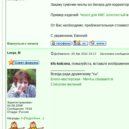
Закажу сумочки-чехлы из бисера для корректо
Пример изделий:
Чехол для КФС золотистый
От Вас необходимо: приблизительная стоимост
С уважением, Евгений.
Вернуться к началу
Lesya_M
Добавлено: 20 Авг 2011 15:17
Заголовок сообщени
kfs-kolcova
, пожалуйста, вставьте изображени
_________________
Всегда рада дружескому "ты"
Блого-мастерская - Мечты сбываются
Списочек желаний
Зарегистрирован:
04.08.2008
Сообщения: 7519
Откуда: Россия
Награды:
6
(
Подробнее...
)