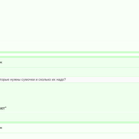
я:
оторые нужны сумочки и сколько их надо?
ают"
я: