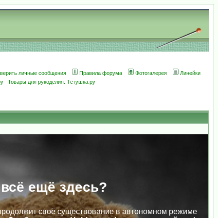
оверить личные сообщения
Правила форума
Фотогалерея
Линейки
ру
Товары для рукоделия: Тётушка.ру
 всё ещё здесь?
продолжит своё существование в автономном режиме