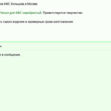
ров КФС Кольцова в Москве
и
Чехол для КФС серебристый
. Приветствуется творчество.
ь такого изделия и примерные сроки изготовления.
я:
я в сообщение.