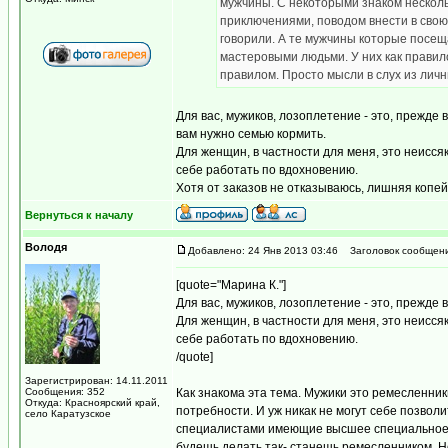
мужчины. С некоторыми знаком нескол
приключениями, поводом внести в свою
говорили. А те мужчины которые посе
мастеровыми людьми. У них как правило
правилом. Просто мысли в слух из лич
Для вас, мужиков, лозоплетение - это, прежде 
вам нужно семью кормить.
Для женщин, в частности для меня, это неисся
себе работать по вдохновению.
Хотя от заказов не отказываюсь, лишняя копей
Вернуться к началу
Володя
Добавлено: 24 Янв 2013 03:46
Заголовок сообщени
[quote="Марина К."]
Для вас, мужиков, лозоплетение - это, прежде в
Для женщин, в частности для меня, это неисся
себе работать по вдохновению.
/quote]
Зарегистрирован: 14.11.2011
Сообщения: 352
Как знакома эта тема. Мужики это ремесленник
Откуда: Красноярский край,
потребности. И уж никак не могут себе позвол
село Каратузское
специалистами имеющие высшее специальное об
будешь делать так- станешь ремесленником. Не