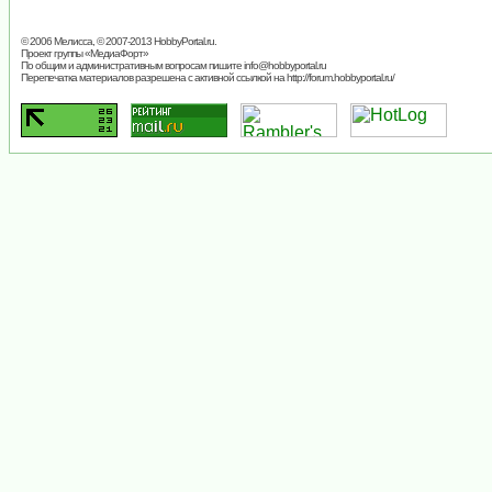
© 2006 Мелисса, © 2007-2013
HobbyPortal.ru
.
Проект группы «
МедиаФорт
»
По общим и административным вопросам пишите
info@hobbyportal.ru
Перепечатка материалов разрешена с активной ссылкой на http://forum.hobbyportal.ru/