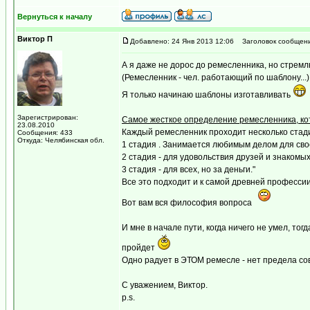
Вернуться к началу
Виктор П
Добавлено: 24 Янв 2013 12:06
Заголовок сообщени
А я даже не дорос до ремесленника, но стремл
(Ремесленник - чел. работающий по шаблону...)
Я только начинаю шаблоны изготавливать
Зарегистрирован:
Самое жесткое определение ремесленника, ко
23.08.2010
Каждый ремесленник проходит несколько стад
Сообщения: 433
Откуда: Челябинская обл.
1 стадия . Занимается любимым делом для сво
2 стадия - для удовольствия друзей и знакомых
3 стадия - для всех, но за деньги."
Все это подходит и к самой древней профессии
Вот вам вся философия вопроса
И мне в начале пути, когда ничего не умел, то
пройдет
Одно радует в ЭТОМ ремесле - нет предела со
С уважением, Виктор.
p.s.