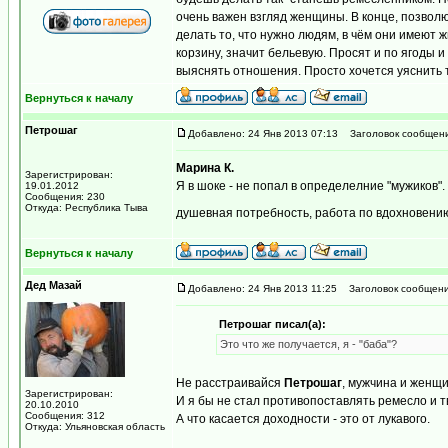
очень важен взгляд женщины. В конце, позволю
делать то, что нужно людям, в чём они имеют
корзину, значит бельевую. Просят и по ягоды и
выяснять отношения. Просто хочется уяснить т
Вернуться к началу
Петрошаг
Добавлено: 24 Янв 2013 07:13
Заголовок сообщени
Марина К.
Зарегистрирован:
Я в шоке - не попал в определелние "мужиков"
19.01.2012
Сообщения: 230
Откуда: Республика Тыва
душевная потребность, работа по вдохновению 
Вернуться к началу
Дед Мазай
Добавлено: 24 Янв 2013 11:25
Заголовок сообщени
Петрошаг писал(а):
Это что же получается, я - "баба"?
Не расстраивайся
Петрошаг
, мужчина и женщи
Зарегистрирован:
И я бы не стал противопоставлять ремесло и т
20.10.2010
Сообщения: 312
А что касается доходности - это от лукавого.
Откуда: Ульяновская область