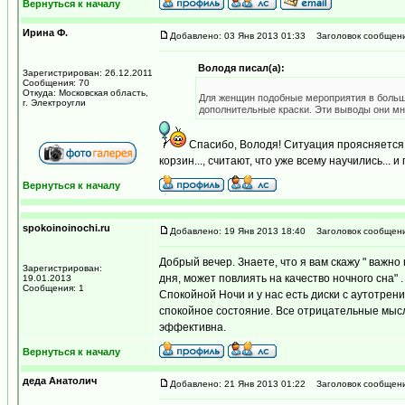
Вернуться к началу
Ирина Ф.
Добавлено: 03 Янв 2013 01:33
Заголовок сообщени
Володя писал(а):
Зарегистрирован: 26.12.2011
Сообщения: 70
Откуда: Московская область,
Для женщин подобные мероприятия в больш
г. Электроугли
дополнительные краски. Эти выводы они мн
Спасибо, Володя! Ситуация проясняется.
корзин..., считают, что уже всему научились... 
Вернуться к началу
spokoinoinochi.ru
Добавлено: 19 Янв 2013 18:40
Заголовок сообщени
Добрый вечер. Знаете, что я вам скажу " важн
Зарегистрирован:
дня, может повлиять на качество ночного сна" 
19.01.2013
Сообщения: 1
Спокойной Ночи и у нас есть диски с аутотрен
спокойное состояние. Все отрицательные мысл
эффективна.
Вернуться к началу
деда Анатолич
Добавлено: 21 Янв 2013 01:22
Заголовок сообщени