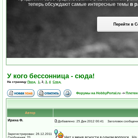
теперь обсуждают самые интересные темы
в р
Перейти в С
У кого бессонница - сюда!
На страницу
Пред.
1
,
2
,
3
,
4
След.
Форумы на HobbyPortal.ru
->
Плетен
Автор
Ирина Ф.
Добавлено: 25 Дек 2012 00:41
Заголовок сообщени
Зарегистрирован: 26.12.2011
Нет у меня ясности в одном вопросе...На
Сообщения: 70