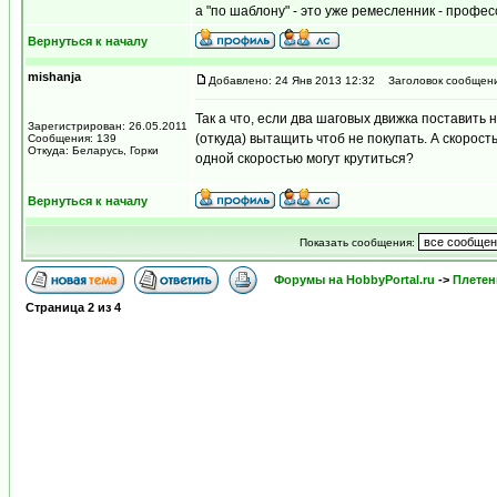
а "по шаблону" - это уже ремесленник - профе
Вернуться к началу
mishanja
Добавлено: 24 Янв 2013 12:32
Заголовок сообщени
Так а что, если два шаговых движка поставить н
Зарегистрирован: 26.05.2011
(откуда) вытащить чтоб не покупать. А скорост
Сообщения: 139
Откуда: Беларусь, Горки
одной скоростью могут крутиться?
Вернуться к началу
Показать сообщения:
Форумы на HobbyPortal.ru
->
Плетен
Страница
2
из
4