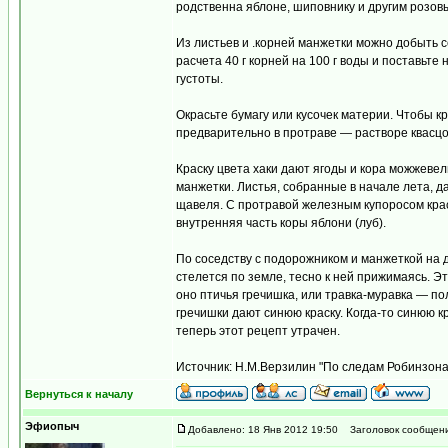
родственна яблоне, шиповнику и другим розов
Из листьев и .корней манжетки можно добыть с
расчета 40 г корней на 100 г воды и поставьте
густоты.
Окрасьте бумагу или кусочек материи. Чтобы к
предварительно в протраве — растворе квасцо
Краску цвета хаки дают ягоды и кора можжевел
манжетки. Листья, собранные в начале лета, д
щавеля. С протравой железным купоросом крас
внутренняя часть коры яблони (луб).
По соседству с подорожником и манжеткой на д
стелется по земле, тесно к ней прижимаясь. Э
оно птичья гречишка, или травка-муравка — пол
гречишки дают синюю краску. Когда-то синюю кр
теперь этот рецепт утрачен.
Источник: Н.М.Верзилин "По следам Робинзона
Вернуться к началу
Эфиопыч
Добавлено: 18 Янв 2012 19:50
Заголовок сообщени