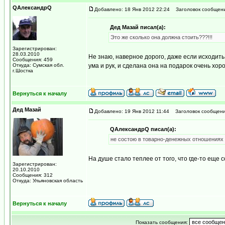
QАлександрQ
Добавлено: 18 Янв 2012 22:24
Заголовок сообщени
Дед Мазай писал(а):
Это же сколько она должна стоить???!!!
Зарегистрирован:
28.03.2010
Не знаю, наверное дорого, даже если исходит
Сообщения: 459
Откуда: Сумская обл.
ума и рук, и сделана она на подарок очень хо
г.Шостка
Вернуться к началу
Дед Мазай
Добавлено: 19 Янв 2012 11:44
Заголовок сообщени
QАлександрQ писал(а):
не состою в товарно-денежных отношениях
На душе стало теплее от того, что где-то еще
Зарегистрирован:
20.10.2010
Сообщения: 312
Откуда: Ульяновская область
Вернуться к началу
Показать сообщения: