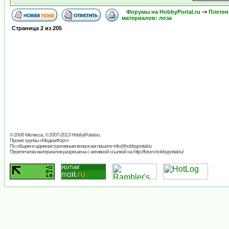
Форумы на HobbyPortal.ru
->
Плетен
материалов: лоза
Страница
2
из
205
© 2006 Мелисса, © 2007-2013
HobbyPortal.ru
.
Проект группы «
МедиаФорт
»
По общим и административным вопросам пишите
info@hobbyportal.ru
Перепечатка материалов разрешена с активной ссылкой на http://forum.hobbyportal.ru/