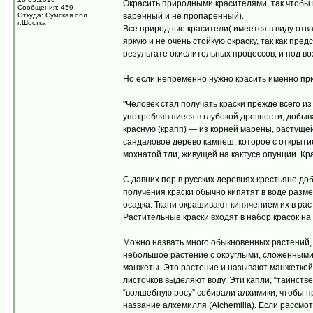
Окрасить природными красителями, так чтобы 
Сообщения: 459
Откуда: Сумская обл.
варенный и не пропаренный).
г.Шостка
Все природные красители( имеется в виду отва
яркую и не очень стойкую окраску, так как пр
результате окислительных процессов, и под во
Но если непременно нужно красить именно пр
"Человек стал получать краски прежде всего из
употреблявшиеся в глубокой древности, добыва
красную (крапп) — из корней марены, растущей
сандаловое дерево кампеш, которое с открыти
мохнатой тли, живущей на кактусе опунции. Кр
С давних пор в русских деревнях крестьяне до
получения краски обычно кипятят в воде разм
осадка. Ткани окрашивают кипячением их в рас
Растительные краски входят в набор красок на
Можно назвать много обыкновенных растений, и
небольшое растение с округлыми, сложенным
манжеты. Это растение и называют манжеткой. 
листочков выделяют воду. Эти капли, “таинст
“волшебную росу” собирали алхимики, чтобы п
название алхемилля (Alchemilla). Если рассмо