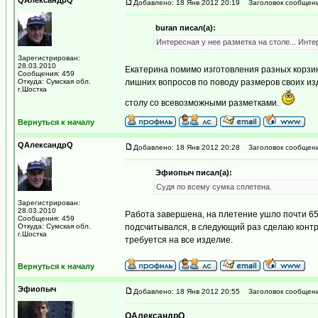
QАлександрQ
Добавлено: 18 Янв 2012 20:19
Заголовок сообщени
buran писал(а):
Интересная у нее разметка на столе... Интер
Зарегистрирован:
28.03.2010
Екатерина помимо изготовления разных корзин
Сообщения: 459
Откуда: Сумская обл.
лишних вопросов по поводу размеров своих изд
г.Шостка
столу со всевозможными разметками.
Вернуться к началу
QАлександрQ
Добавлено: 18 Янв 2012 20:28
Заголовок сообщени
Эфиопыч писал(а):
Судя по всему сумка сплетена.
Зарегистрирован:
28.03.2010
Работа завершена, на плетение ушло почти 65 ч
Сообщения: 459
Откуда: Сумская обл.
подсчитывался, в следующий раз сделаю контр
г.Шостка
требуется на все изделие.
Вернуться к началу
Эфиопыч
Добавлено: 18 Янв 2012 20:55
Заголовок сообщени
QАлександрQ