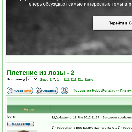
теперь обсуждают самые интересные темы
в р
Перейти в С
Плетение из лозы - 2
На страницу
:
Пред.
1
,
2
,
3
, ...
203
,
204
,
205
След.
Форумы на HobbyPortal.ru
->
Плетен
Автор
buran
Добавлено: 18 Янв 2012 11:24
Заголовок сообщени
Интересная у нее разметка на столе... Интерес