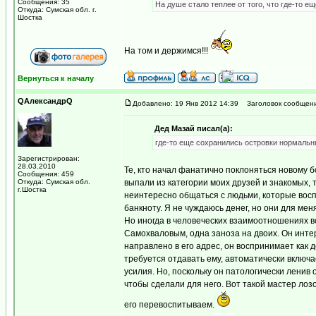
Сообщения: 35
На душе стало теплее от того, что где-то 
Откуда: Сумская обл. г.
Шостка
На том и держимся!!!
Вернуться к началу
QАлександрQ
Добавлено: 19 Янв 2012 14:39
Заголовок сообщени
Дед Мазай писал(а):
где-то еще сохранились островки нормальн
Зарегистрирован:
28.03.2010
Те, кто начал фанатично поклоняться новому 
Сообщения: 459
Откуда: Сумская обл.
выпали из категории моих друзей и знакомых, т
г.Шостка
неинтересно общаться с людьми, которые вос
банкноту. Я не чуждаюсь денег, но они для ме
Но иногда в человеческих взаимоотношениях в
Самохваловым, одна заноза на двоих. Он интер
направлено в его адрес, он воспринимает как д
требуется отдавать ему, автоматически включ
усилия. Но, поскольку он патологически ленив 
чтобы сделали для него. Вот такой мастер лоз
его перевоспитываем.