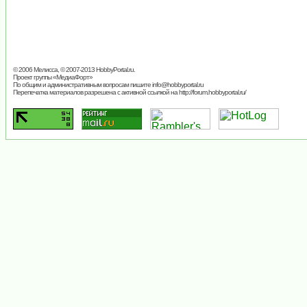
© 2006 Мелисса, © 2007-2013
HobbyPortal.ru
.
Проект группы «
МедиаФорт
»
По общим и административным вопросам пишите
info@hobbyportal.ru
Перепечатка материалов разрешена с активной ссылкой на http://forum.hobbyportal.ru/