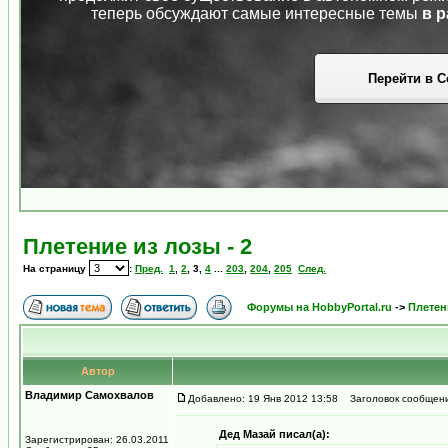
теперь обсуждают самые интересные темы
в р
Перейти в С
Плетение из лозы - 2
На страницу
:
Пред.
1
,
2
,
3
,
4
...
203
,
204
,
205
След.
Форумы на HobbyPortal.ru
->
Плетен
Автор
Владимир Самохвалов
Добавлено: 19 Янв 2012 13:58
Заголовок сообщени
Дед Мазай писал(а):
Зарегистрирован: 26.03.2011