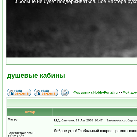
и больше не будет поддерживаться. Все мастера ру
душевые кабины
Форумы на HobbyPortal.ru
->
Мой до
Автор
Marso
Добавлено: 27 Авг 2008 10:47
Заголовок сообщени
Доброе утро! Глобальный вопрос - ремонт ванн
Зарегистрирован:
17.12.2007