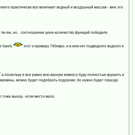
плекте практически все включают водный и воздушный массаж - мне это
 ли ею, но... соотношение цена-количество функций победило.
ая баня)
этот к примеру 760евро. и в нем нет подводного водного и
а поскольку я все равно всю ванную комнату буду полностью крушить и
 раковины, можно будет подобрать подороже, бо нужно будет гораздо
 тоже выход - если места мало.