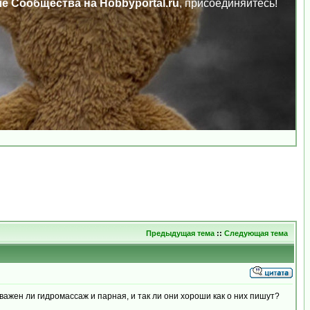
ле Сообщества на Hobbyportal.ru
, присоединяйтесь!
Предыдущая тема
::
Следующая тема
важен ли гидромассаж и парная, и так ли они хороши как о них пишут?