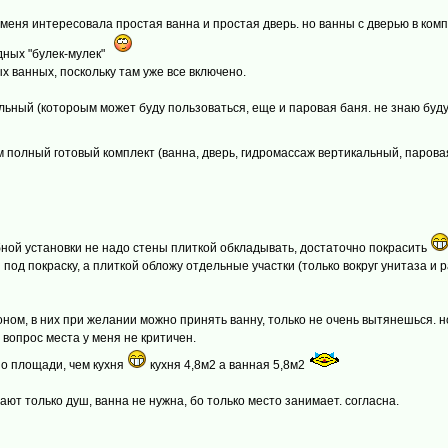
меня интересовала простая ванна и простая дверь. но ванны с дверью в ком
дных "булек-мулек"
х ванных, поскольку там уже все включено.
альный (котороым может буду пользоваться, еще и паровая баня. не знаю буду
ем полный готовый комплект (ванна, дверь, гидромассаж вертикальный, паров
бной установки не надо стены плиткой обкладывать, достаточно покрасить
 под покраску, а плиткой обложу отдельные участки (только вокруг унитаза и
ном, в них при желании можно принять ванну, только не очень вытянешься. но
 вопрос места у меня не критичен.
по площади, чем кухня
кухня 4,8м2 а ванная 5,8м2
мают только душ, ванна не нужна, бо только место занимает. согласна.