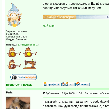
у меня душевая с гидромоссажем! Еслиб кто ра
вообщем пользуемся как обычным душем
_________________
мой блог
Зарегистрирован:
05.12.2008
Сообщения: 3820
Откуда: Белгород
Награды:
13
(
Подробнее...
)
Вернуться к началу
Perla
Добавлено: 13 Дек 2008 14:54
Заголовок сообщени
я как любитель ванны - за ванну. но себе буду
в такой ванной душ всегда принять можно, а во