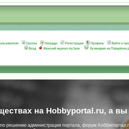
ользователи
Группы
Награды
Регистрация
Профиль
Войти и пр
Вход
Женский журнал myJane
Кулинария на Поварёнок.
ществах на Hobbyportal.ru, а вы
, по решению администрации портала, форум Хоббипортал 