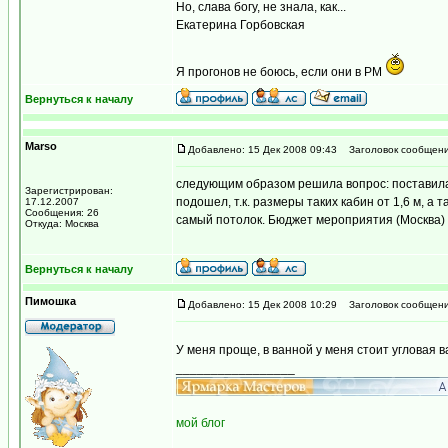
Но, слава богу, не знала, как...
Екатерина Горбовская
Я прогонов не боюсь, если они в PM
Вернуться к началу
Marso
Добавлено: 15 Дек 2008 09:43
Заголовок сообщени
следующим образом решила вопрос: поставила 
Зарегистрирован:
подошел, т.к. размеры таких кабин от 1,6 м, 
17.12.2007
Сообщения: 26
самый потолок. Бюджет мероприятия (Москва) 
Откуда: Москва
Вернуться к началу
Пимошка
Добавлено: 15 Дек 2008 10:29
Заголовок сообщени
У меня проще, в ванной у меня стоит угловая
_________________
мой блог