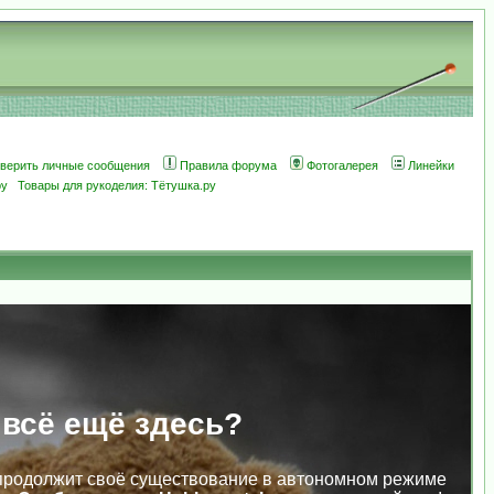
оверить личные сообщения
Правила форума
Фотогалерея
Линейки
ру
Товары для рукоделия: Тётушка.ру
 всё ещё здесь?
продолжит своё существование в автономном режиме