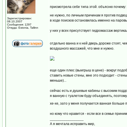
присмотрела себе типа этой. объясню почему: 
не нужно, по личным причинам я против подво
Зарегистрирован:
в ходе поисков остановилась именно на паровы
08.10.2007
Сообщения: 1297
Откуда: Estonia, Tallinn
у них у всех присутствует гидромассаж вертик
отдельно ванна и к ней дверь дороже стоят, ч
воздушного массажей, что мне и нужно.
еще один плюс (выигрыш в цене) - вокруг подо
ставить новые стены, мне это подходит - стены
меньше)...
сейчас есть и душевые кабины с высоким поддо
я ванную с туалетом буду объединять, поэтому
хе-хе, зато у меня получается ванная больше 
но кому что нравится - если все в семье прини
_________________
А я мечтала исправить мир,