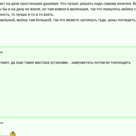
 вот на даче простенькая душевая. Что лучше, решать надо самому конечно. В
бы и на дачу ее взяли, но там комната маленькая, так что пришлось кабину 
ость, то лучше и то и то взять.
рмальный, выбор там большой, так что можете заглянуть туда, цены поглядеть
я:
елают, да еще такие мастера установки... замучаетесь потом ее тихоходить
ия: