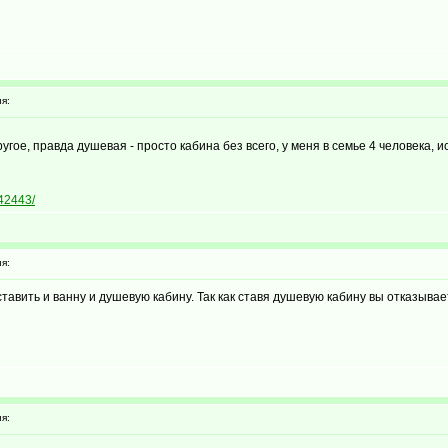
я:
ругое, правда душевая - просто кабина без всего, у меня в семье 4 человека
842443/
я:
ставить и ванну и душевую кабину. Так как ставя душевую кабину вы отказыва
я: