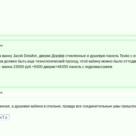
я:
ванну Jacob Delafon, дверки Дорфф стеклянные и душевую панель Teuko с и
а там должен быть еще технологический проход, чтоб кабину можно было оттод
- ванна 23500 руб.+9300 дверки+46350 панель с гидромассажем.
я:
 ванная, а душевая кабина в спальне, правда все соединительные швы пришл