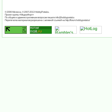
© 2006 Мелисса, © 2007-2013
HobbyPortal.ru
.
Проект группы «
МедиаФорт
»
По общим и административным вопросам пишите
info@hobbyportal.ru
Перепечатка материалов разрешена с активной ссылкой на http://forum.hobbyportal.ru/