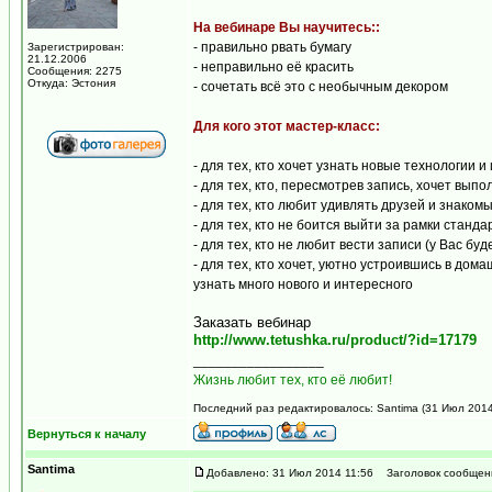
На вебинаре Вы научитесь::
- правильно рвать бумагу
Зарегистрирован:
21.12.2006
- неправильно её красить
Сообщения: 2275
Откуда: Эстония
- сочетать всё это с необычным декором
Для кого этот мастер-класс:
- для тех, кто хочет узнать новые технологии и
- для тех, кто, пересмотрев запись, хочет вып
- для тех, кто любит удивлять друзей и знак
- для тех, кто не боится выйти за рамки станд
- для тех, кто не любит вести записи (у Вас б
- для тех, кто хочет, уютно устроившись в до
узнать много нового и интересного
Заказать вебинар
http://www.tetushka.ru/product/?id=17179
_________________
Жизнь любит тех, кто её любит!
Последний раз редактировалось: Santima (31 Июл 2014 
Вернуться к началу
Santima
Добавлено: 31 Июл 2014 11:56
Заголовок сообщен