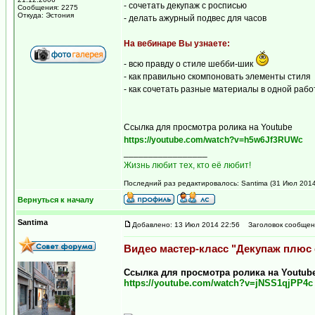
- сочетать декупаж с росписью
Сообщения: 2275
Откуда: Эстония
- делать ажурный подвес для часов
На вебинаре Вы узнаете:
- всю правду о стиле шебби-шик
- как правильно скомпоновать элементы стиля
- как сочетать разные материалы в одной рабо
Ссылка для просмотра ролика на Youtube
https://youtube.com/watch?v=h5w6Jf3RUWc
_________________
Жизнь любит тех, кто её любит!
Последний раз редактировалось: Santima (31 Июл 2014 
Вернуться к началу
Santima
Добавлено: 13 Июл 2014 22:56
Заголовок сообщен
Видео мастер-класс "Декупаж плюс 
Ссылка для просмотра ролика на Youtub
https://youtube.com/watch?v=jNSS1qjPP4c