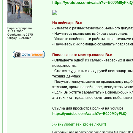
https://youtube.com/watch?v=E0J0M0yFkiQ
На вебинаре Вы:
- Узнаете о разных техниках объёмного декуп
Зарегистрирован:
21.12.2006
- Научитесь правильно выбирать материалы
Сообщения: 2275
Откуда: Эстония
- Узнаете особенности работы с пластичными
- Научитесь с их помощью создавать потряс
После нашего мастер-класса Вы:
- Овладеете одной из самых интересных и не
поверхностях.
- Сможете удивить своих друзей нестандартны
технике декупаж.
- Получите консультацию по правильному подб
желании, прямо на вебинаре, менеджеры магаз
- Если Вы хотите заработать на своем хобби и
эта техника - идеальное сочетание небольших 
Ссылка для просмотра ролика на Youtube
https://youtube.com/watch?v=E0J0M0yFkiQ
_________________
Жизнь любит тех, кто её любит!
Последний раз редактировалось: Santima (31 Июл 2014 