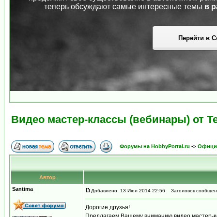
теперь обсуждают самые интересные темы
в р
Перейти в С
Видео мастер-классы (вебинары) от Т
Форумы на HobbyPortal.ru
->
Официа
Автор
Santima
Добавлено: 13 Июл 2014 22:56
Заголовок сообщения
Дорогие друзья!
Предлагаем Вашему вниманию видео мастер-кл