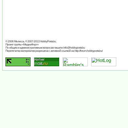
© 2006 Мелисса, © 2007-2013
HobbyPortal.ru
.
Проект группы «
МедиаФорт
»
По общим и административным вопросам пишите
info@hobbyportal.ru
Перепечатка материалов разрешена с активной ссылкой на http://forum.hobbyportal.ru/