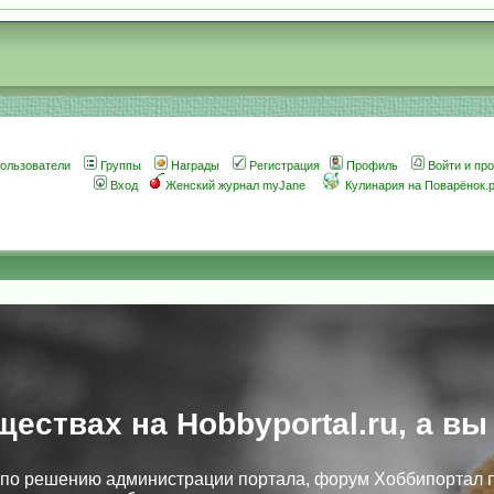
ользователи
Группы
Награды
Регистрация
Профиль
Войти и пр
Вход
Женский журнал myJane
Кулинария на Поварёнок.
ществах на Hobbyportal.ru, а вы
, по решению администрации портала, форум Хоббипортал 