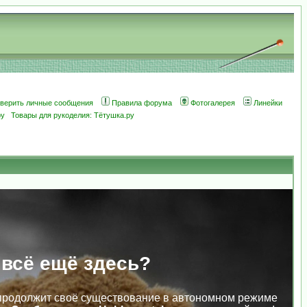
оверить личные сообщения
Правила форума
Фотогалерея
Линейки
ру
Товары для рукоделия: Тётушка.ру
 всё ещё здесь?
продолжит своё существование в автономном режиме