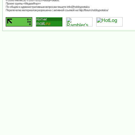
© 2006 Мелисса, © 2007-2013
HobbyPortal.ru
.
Проект группы «
МедиаФорт
»
По общим и административным вопросам пишите
info@hobbyportal.ru
Перепечатка материалов разрешена с активной ссылкой на http://forum.hobbyportal.ru/