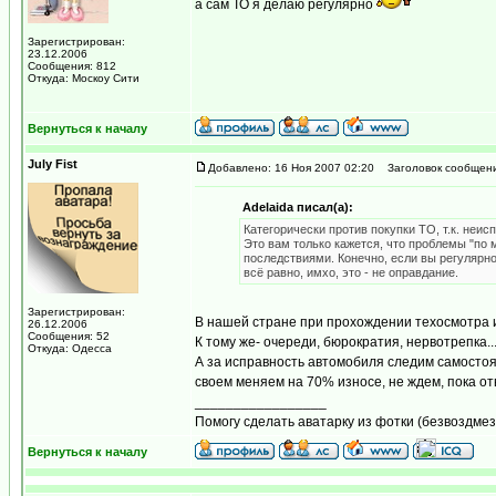
а сам ТО я делаю регулярно
Зарегистрирован:
23.12.2006
Сообщения: 812
Откуда: Москоу Сити
Вернуться к началу
July Fist
Добавлено: 16 Ноя 2007 02:20
Заголовок сообщени
Adelaida писал(а):
Категорически против покупки ТО, т.к. неи
Это вам только кажется, что проблемы "по 
последствиями. Конечно, если вы регулярно
всё равно, имхо, это - не оправдание.
Зарегистрирован:
В нашей стране при прохождении техосмотра 
26.12.2006
Сообщения: 52
К тому же- очереди, бюрократия, нервотрепка.
Откуда: Одесса
А за исправность автомобиля следим самосто
своем меняем на 70% износе, не ждем, пока от
_________________
Помогу сделать аватарку из фотки (безвоздмез
Вернуться к началу