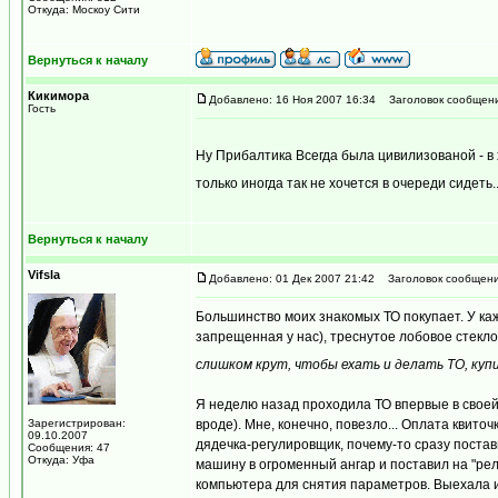
Откуда: Москоу Сити
Вернуться к началу
Кикимора
Добавлено: 16 Ноя 2007 16:34
Заголовок сообщени
Гость
Ну Прибалтика Всегда была цивилизованой - 
только иногда так не хочется в очереди сидеть..
Вернуться к началу
Vifsla
Добавлено: 01 Дек 2007 21:42
Заголовок сообщени
Большинство моих знакомых ТО покупает. У каж
запрещенная у нас), треснутое лобовое стекло
слишком крут, чтобы ехать и делать ТО, купи
Я неделю назад проходила ТО впервые в своей 
Зарегистрирован:
вроде). Мне, конечно, повезло... Оплата квито
09.10.2007
дядечка-регулировщик, почему-то сразу постав
Сообщения: 47
Откуда: Уфа
машину в огроменный ангар и поставил на "рел
компьютера для снятия параметров. Выехала и