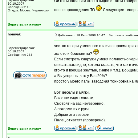
Зарегистрирован:
Ой как многоа вам что-то видно с такой тониро
10.10.2007
Сообщения: 10
после прохождения ТО
Следующее теперь у
Откуда: Москва, Черемушки
Вернуться к началу
homyak
Добавлено: 18 Июл 2008 16:47
Заголовок сообщен
честно говоря у меня все отлично просматрива
Зарегистрирован:
06.10.2007
золото и брильянты?
Сообщения: 254
Если смотреть снаружи у меня полностью черны
описать как видно, хотела сказать, что как в о
кто-то и вообще желтые, синие и т.п.). Вобщем
а Вы уверены, что у Вас 20%?
просто у моего папы заводская тонировка на м
_________________
Вот, веселы и мягки,
В клетке сидят хомяки,
Смотрят на вас неуверенно.
А покорми их с руки -
Добрые эти зверьки
Палец отхватят (проверено).
Вернуться к началу