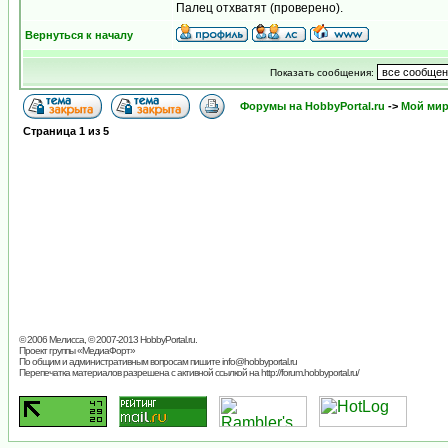
Палец отхватят (проверено).
Вернуться к началу
Показать сообщения:
Форумы на HobbyPortal.ru
->
Мой ми
Страница
1
из
5
© 2006 Мелисса, © 2007-2013
HobbyPortal.ru
.
Проект группы «
МедиаФорт
»
По общим и административным вопросам пишите
info@hobbyportal.ru
Перепечатка материалов разрешена с активной ссылкой на http://forum.hobbyportal.ru/