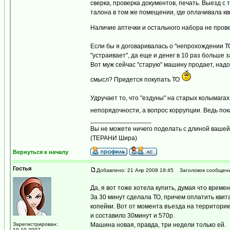
сверка, проверка документов, печать. Выезд 
талона в том же помещении, где оплачивала кви
Наличие аптечки и остального набора не прове
Если бы я договаривалась о "непрохождении ТО
"устраивает", да еще и денег в 10 раз больше 
Вот муж сейчас "старую" машину продает, надо 
смысл? Придется покупать ТО
Удручает то, что "ездуны" на старых колымагах
непорядочности, а вопрос коррупции. Ведь пок
_________________
Вы не можете ничего поделать с длиной вашей 
(ТЕРАНИ Шира)
Вернуться к началу
Гостья
Добавлено: 21 Апр 2008 19:45
Заголовок сообщени
Да, я вот тоже хотела купить, думая что времен
За 30 минут сделала ТО, причем оплатить квит
копейки. Вот от момента въезда на территори
и составило 30минут и 570р.
Зарегистрирован:
Машина новая, правда, три недели только ей.
10.10.2007