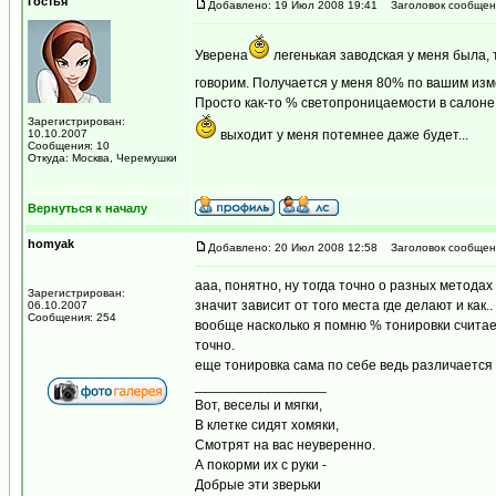
Гостья
Добавлено: 19 Июл 2008 19:41
Заголовок сообщен
Уверена
легенькая заводская у меня была, 
говорим. Получается у меня 80% по вашим и
Просто как-то % светопроницаемости в салоне, 
Зарегистрирован:
10.10.2007
выходит у меня потемнее даже будет...
Сообщения: 10
Откуда: Москва, Черемушки
Вернуться к началу
homyak
Добавлено: 20 Июл 2008 12:58
Заголовок сообщен
ааа, понятно, ну тогда точно о разных методах
Зарегистрирован:
значит зависит от того места где делают и как..
06.10.2007
Сообщения: 254
вообще насколько я помню % тонировки считает
точно.
еще тонировка сама по себе ведь различается 
_________________
Вот, веселы и мягки,
В клетке сидят хомяки,
Смотрят на вас неуверенно.
А покорми их с руки -
Добрые эти зверьки