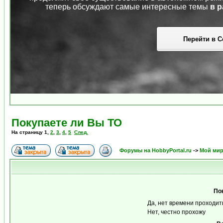
теперь обсуждают самые интересные темы
в р
Перейти в С
Покупаете ли Вы ТО
На страницу
1
,
2
,
3
,
4
,
5
След.
Форумы на HobbyPortal.ru
->
Мой ми
По
Да, нет времени проходит
Нет, честно прохожу