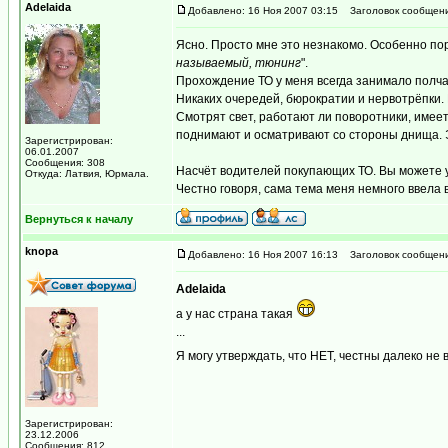
Adelaida
Добавлено: 16 Ноя 2007 03:15
Заголовок сообщени
Ясно. Просто мне это незнакомо. Особенно по
называемый, тюнинг
".
Прохождение ТО у меня всегда занимало полча
Никаких очередей, бюрократии и нервотрёпки. 
Смотрят свет, работают ли поворотники, имее
поднимают и осматривают со стороны днища. Э
Зарегистрирован:
06.01.2007
Сообщения: 308
Насчёт водителей покупающих ТО. Вы можете ут
Откуда: Латвия, Юрмала.
Честно говоря, сама тема меня немного ввела в
Вернуться к началу
knopa
Добавлено: 16 Ноя 2007 16:13
Заголовок сообщени
Adelaida
а у нас страна такая
...
Я могу утверждать, что НЕТ, честны далеко не 
Зарегистрирован:
23.12.2006
Сообщения: 812