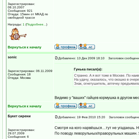
Зарегистрирован:
08.10.2007
Сообщения: 921
Откуда: 15мин от МКАД по
свободной трассе
Награды:
1
(
Подробнее...
)
Вернуться к началу
sonic
Добавлено: 13 Дек 2009 18:10
Заголовок сообщени
Гунька писал(а):
Зарегистрирован: 06.11.2009
Сообщения: 18
Странно. А я вот тоже в Москве. По наи
Откуда: Москва
На удачу, оказалось, что окошко в очер
Знак, огнетушитель, аптечку предъявила
Видимо у "ваших" гайцев кормушка в другом мес
Вернуться к началу
Букет сирени
Добавлено: 19 Фев 2010 15:20
Заголовок сообщен
Смотря на кого нарвёшься....тут не угадаешь. 
Зарегистрирован:
По поводу леворульных/праворульных машин. Я
29.07.2009
Сообщения: 6