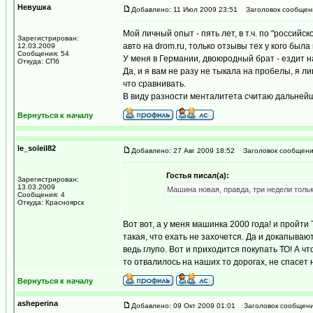
Невушка
Добавлено: 11 Июл 2009 23:51
Заголовок сообщен
Мой личный опыт - пять лет, в т.ч. по "россий
Зарегистрирован:
авто на drom.ru, только отзывы тех у кого был
12.03.2009
Сообщения: 54
У меня в Германии, двоюродный брат - ездит на
Откуда: СПб
Да, и я вам не разу не тыкала на пробелы, я ли
что сравнивать.
В виду разности менталитета считаю дальней
Вернуться к началу
le_soleil82
Добавлено: 27 Авг 2009 18:52
Заголовок сообщени
Гостья писал(а):
Зарегистрирован:
13.03.2009
Машина новая, правда, три недели тольк
Сообщения: 4
Откуда: Красноярск
Вот вот, а у меня машинка 2000 года! и пройти
такая, что ехать не захочется. Да и докапываю
ведь глупо. Вот и приходится покупать ТО! А ч
то отвалилось на наших то дорогах, не спасет н
Вернуться к началу
asheperina
Добавлено: 09 Окт 2009 01:01
Заголовок сообщени