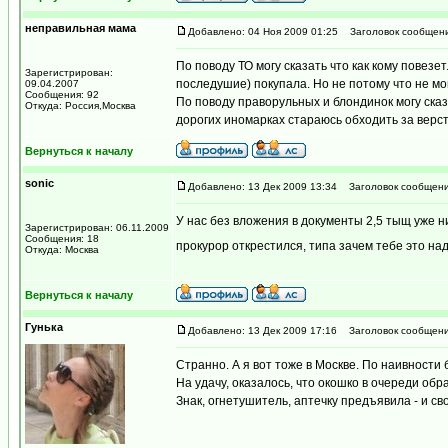
неправильная мама
Добавлено: 04 Ноя 2009 01:25
Заголовок сообщени
По поводу ТО могу сказать что как кому повезе
Зарегистрирован:
последушие) покупала. Но не потому что не мо
09.04.2007
Сообщения: 92
По поводу праворульных и блондинок могу сказ
Откуда: Россия,Москва
дорогих иномарках стараюсь обходить за верст
Вернуться к началу
sonic
Добавлено: 13 Дек 2009 13:34
Заголовок сообщени
У нас без вложения в документы 2,5 тыщ уже н
Зарегистрирован: 06.11.2009
Сообщения: 18
прокурор открестился, типа зачем тебе это над
Откуда: Москва
Вернуться к началу
Гунька
Добавлено: 13 Дек 2009 17:16
Заголовок сообщени
Странно. А я вот тоже в Москве. По наивности 
На удачу, оказалось, что окошко в очереди обр
Знак, огнетушитель, аптечку предъявила - и св