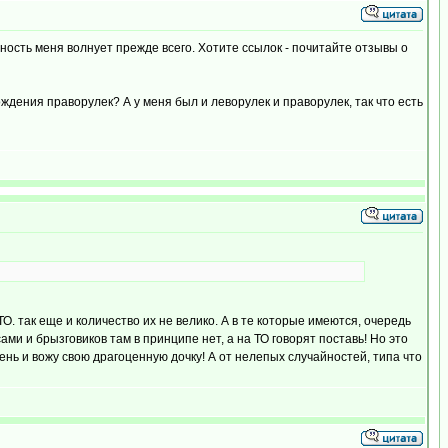
сность меня волнует прежде всего. Хотите ссылок - почитайте отзывы о
вождения праворулек? А у меня был и леворулек и праворулек, так что есть
ТО. так еще и количество их не велико. А в те которые имеются, очередь
ами и брызговиков там в принципе нет, а на ТО говорят поставь! Но это
день и вожу свою драгоценную дочку! А от нелепых случайностей, типа что