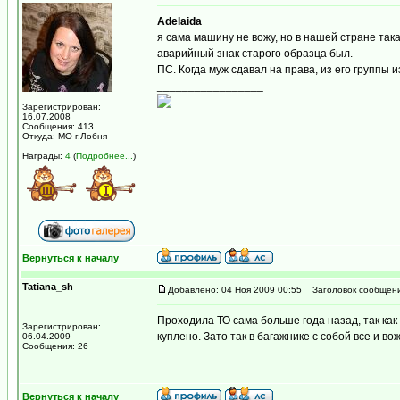
Adelaida
я сама машину не вожу, но в нашей стране так
аварийный знак старого образца был.
ПС. Когда муж сдавал на права, из его группы и
_________________
Зарегистрирован:
16.07.2008
Сообщения: 413
Откуда: МО г.Лобня
Награды:
4
(
Подробнее...
)
Вернуться к началу
Tatiana_sh
Добавлено: 04 Ноя 2009 00:55
Заголовок сообщени
Проходила ТО сама больше года назад, так как 
Зарегистрирован:
куплено. Зато так в багажнике с собой все и во
06.04.2009
Сообщения: 26
Вернуться к началу