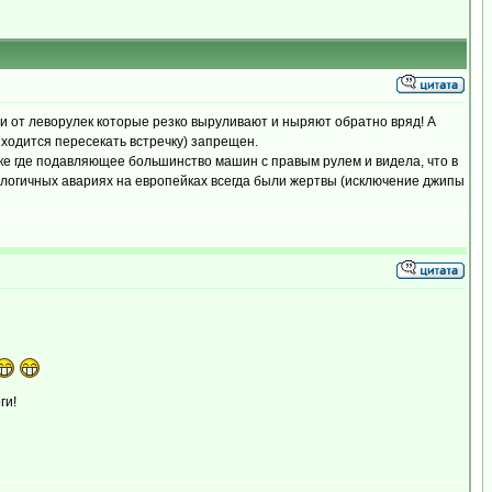
ии от леворулек которые резко выруливают и ныряют обратно вряд! А
ходится пересекать встречку) запрещен.
оке где подавляющее большинство машин с правым рулем и видела, что в
налогичных авариях на европейках всегда были жертвы (исключение джипы
ги!