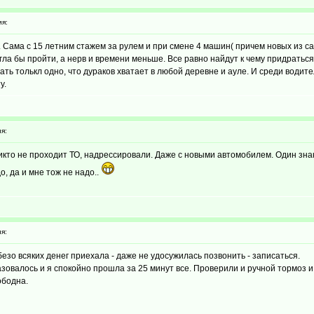
я:
т. Сама с 15 летним стажем за рулем и при смене 4 машин( причем новых из сал
гла бы пройти, а нерв и времени меньше. Все равно найдут к чему придратьс
ать толькл одно, что дураков хватает в любой деревне и ауле. И среди водит
у.
я:
икто не проходит ТО, надрессировали. Даже с новыми автомобилем. Один зна
о, да и мне тож не надо..
я:
безо всяких денег приехала - даже не удосужилась позвонить - записаться.
азовалось и я спокойно прошла за 25 минут все. Проверили и ручной тормоз и
ободна.