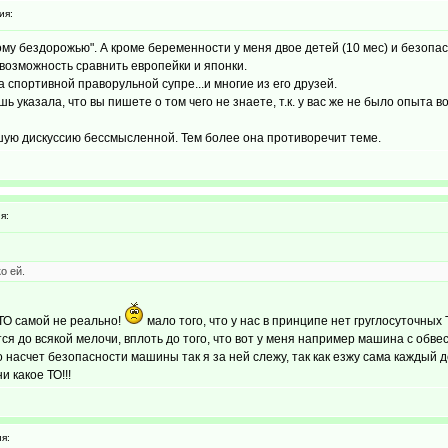
ия:
скому бездорожью". А кроме беременности у меня двое детей (10 мес) и безопа
а возможность сравнить европейки и японки.
 спортивной праворульной супре...и многие из его друзей.
шь указала, что вы пишете о том чего не знаете, т.к. у вас же не было опыта 
шую дискуссию бессмысленной. Тем более она противоречит теме.
я:
о ей.
 ТО самой не реально!
мало того, что у нас в принципе нет груглосуточных 
тся до всякой мелочи, вплоть до того, что вот у меня например машина с обвес
то насчет безопасности машины так я за ней слежу, так как езжу сама каждый 
и какое ТО!!!
я: