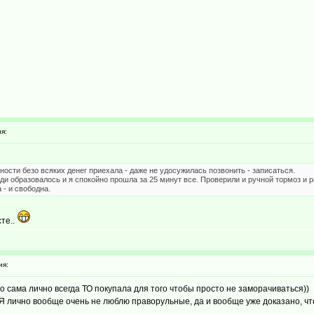
я:
вности безо всяких денег приехала - даже не удосужилась позвонить - записаться.
еди образовалось и я спокойно прошла за 25 минут все. Проверили и ручной тормоз и р
 - и свободна.
те..
ия:
Но сама лично всегда ТО покупала для того чтобы просто не заморачиваться))
 лично вообще очень не люблю праворульные, да и вообще уже доказано, что