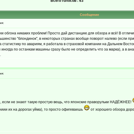
Всего голосов : 63
Сообщение
ия:
и обгона никаких проблем! Просто дай дистанцию для обзора и всё! В отлич
шинство "блондинок", в некоторых странах вообще поворот налево (если при
ла статистику по авариям, я работала в страховой компании на Дальнем Вост
 иногда по останкам машины сразу было не определить что за марка), а в а
.
ия:
и), если не знают такую простую вещь, что японские праворульки НАДЁЖНЕЕ!
аниии их на дорогах уйма), то просто офигеваешь
от хорошего обзора доро