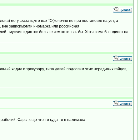
она) могу сказать,что все ТО(конечно не при постановке на ует, а
я. вне зависимомти иномарка или российская.
елей - мужчин идиотов больше чем хотельсь бы. Хотя сама блондинок на
комый ходил к прокурору, типа давай подловим этих нерадивых гайцев,
 рабочий. Фары, еще что-то куда-то я нажимала.