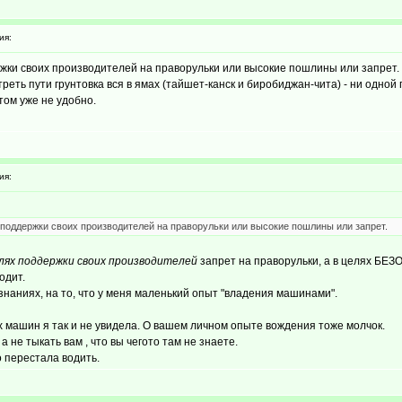
ия:
жки своих производителей на праворульки или высокие пошлины или запрет. А
еть пути грунтовка вся в ямах (тайшет-канск и биробиджан-чита) - ни одной п
отом уже не удобно.
ия:
 поддержки своих производителей на праворульки или высокие пошлины или запрет.
елях поддержки своих производителей
запрет на праворульки, а в целях
одит.
наниях, на то, что у меня маленький опыт "владения машинами".
х машин я так и не увидела. О вашем личном опыте вождения тоже молчок.
 не тыкать вам , что вы чегото там не знаете.
о перестала водить.