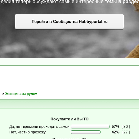
коделия теперь обсуждают самые интересные темы
в разде
Перейти в Сообщества Hobbyportal.ru
р
->
Женщина за рулем
Покупаете ли Вы ТО
Да, нет времени проходить самой
57%
[ 36 ]
Нет, честно прохожу
42%
[ 27 ]