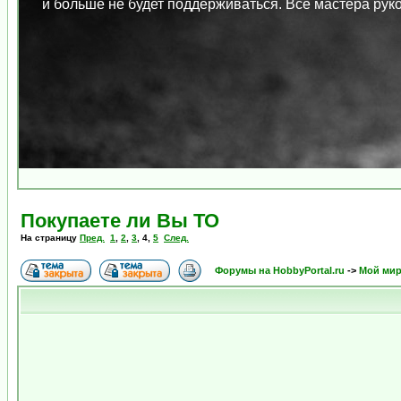
и больше не будет поддерживаться. Все мастера ру
Покупаете ли Вы ТО
На страницу
Пред.
1
,
2
,
3
,
4
,
5
След.
Форумы на HobbyPortal.ru
->
Мой ми