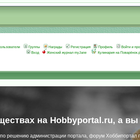
ользователи
Группы
Награды
Регистрация
Профиль
Войти и пр
Вход
Женский журнал myJane
Кулинария на Поварёнок.
ществах на Hobbyportal.ru, а вы
, по решению администрации портала, форум Хоббипортал 