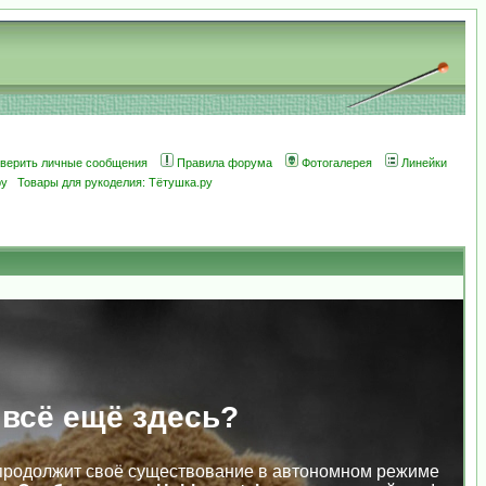
оверить личные сообщения
Правила форума
Фотогалерея
Линейки
ру
Товары для рукоделия: Тётушка.ру
 всё ещё здесь?
продолжит своё существование в автономном режиме