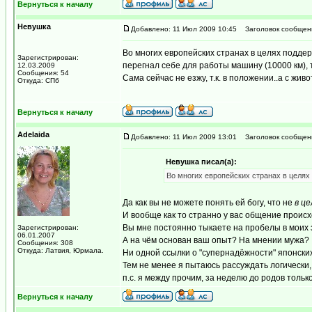
Вернуться к началу
Невушка
Добавлено: 11 Июл 2009 10:45
Заголовок сообщен
Во многих европейских странах в целях поддер
Зарегистрирован:
перегнал себе для работы машину (10000 км), тр
12.03.2009
Сообщения: 54
Сама сейчас не езжу, т.к. в положении..а с жив
Откуда: СПб
Вернуться к началу
Adelaida
Добавлено: 11 Июл 2009 13:01
Заголовок сообщен
Невушка писал(а):
Во многих европейских странах в целях
Да как вы не можете понять ей богу, что не
в ц
И вообще как то странно у вас общение происх
Вы мне постоянно тыкаете на пробелы в моих з
Зарегистрирован:
06.01.2007
А на чём основан ваш опыт? На мнении мужа?
Сообщения: 308
Откуда: Латвия, Юрмала.
Ни одной ссылки о "супернадёжности" японски
Тем не менее я пытаюсь рассуждать логически, а
п.с. я между прочим, за неделю до родов тольк
Вернуться к началу