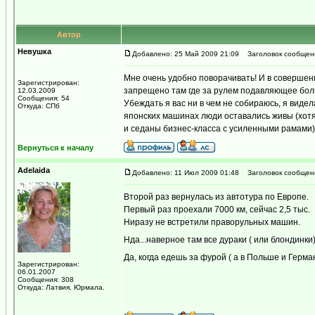
Автор
Невушка
Добавлено: 25 Май 2009 21:09
Заголовок сообщен
Мне очень удобно поворачивать! И в совершени
Зарегистрирован:
запрещено там где за рулем подавляющее боль
12.03.2009
Сообщения: 54
Убеждать я вас ни в чем не собираюсь, я виде
Откуда: СПб
японских машинах люди оставались живы (хотя
и седаны бизнес-класса с усиленными рамами)
Вернуться к началу
Adelaida
Добавлено: 11 Июл 2009 01:48
Заголовок сообщен
Второй раз вернулась из автотура по Европе.
Первый раз проехали 7000 км, сейчас 2,5 тыс.
Ниразу не встретили праворульных машин.
Нда...наверное там все дураки ( или блондинк
Да, когда едешь за фурой ( а в Польше и Герм
Зарегистрирован:
06.01.2007
Сообщения: 308
Откуда: Латвия, Юрмала.