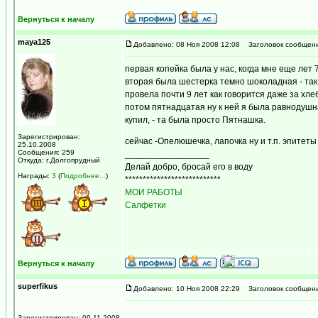
Вернуться к началу
maya125
Добавлено: 08 Ноя 2008 12:08
Заголовок сообщени
первая копейка была у нас, когда мне еще лет 
вторая была шестерка темно шоколадная - так
провела почти 9 лет как говорится даже за хле
потом пятнадцатая ну к ней я была равнодушна
купил, - та была просто Пятнашка.
Зарегистрирован:
сейчас -Опелюшечка, лапочка ну и т.п. эпитет
25.10.2008
Сообщения: 259
_________________
Откуда: г.Долгопрудный
Делай добро, бросай его в воду
Награды:
3
(
Подробнее...
)
***************************
МОИ РАБОТЫ
Салфетки
Вернуться к началу
superfikus
Добавлено: 10 Ноя 2008 22:29
Заголовок сообщени
Зарегистрирован: 09.11.2008