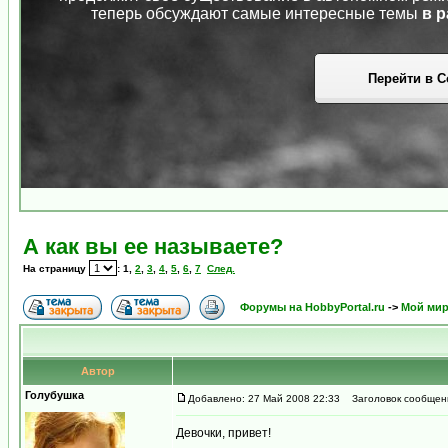
теперь обсуждают самые интересные темы
в р
Перейти в С
А как вы ее называете?
На страницу
:
1
,
2
,
3
,
4
,
5
,
6
,
7
След.
Форумы на HobbyPortal.ru
->
Мой ми
Автор
Голубушка
Добавлено: 27 Май 2008 22:33
Заголовок сообщения
Девочки, привет!