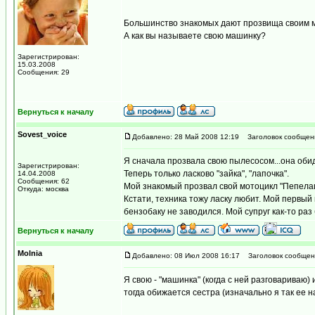
Большинство знакомых дают прозвища своим
А как вы называете свою машинку?
Зарегистрирован:
15.03.2008
Сообщения: 29
Вернуться к началу
Sovest_voice
Добавлено: 28 Май 2008 12:19
Заголовок сообщен
Я сначала прозвала свою пылесосом...она обид
Зарегистрирован:
Теперь только ласково "зайка", "лапочка".
14.04.2008
Сообщения: 62
Мой знакомый прозвал свой мотоцикл "Пепелац
Откуда: москва
Кстати, техника тожу ласку любит. Мой первый
бензобаку не заводился. Мой супруг как-то раз 
Вернуться к началу
Molnia
Добавлено: 08 Июл 2008 16:17
Заголовок сообщен
Я свою - "машинка" (когда с ней разговариваю) 
тогда обижается сестра (изначально я так ее на