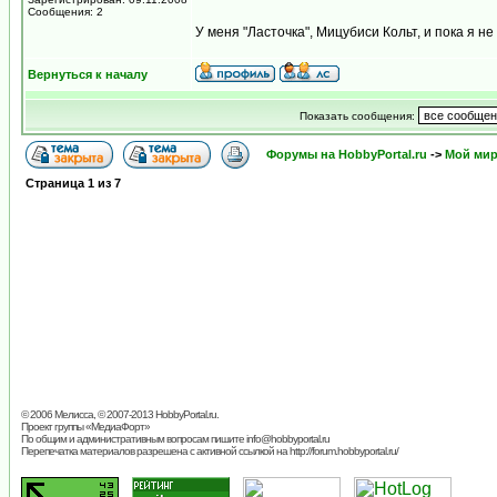
Сообщения: 2
У меня "Ласточка", Мицубиси Кольт, и пока я 
Вернуться к началу
Показать сообщения:
Форумы на HobbyPortal.ru
->
Мой ми
Страница
1
из
7
© 2006 Мелисса, © 2007-2013
HobbyPortal.ru
.
Проект группы «
МедиаФорт
»
По общим и административным вопросам пишите
info@hobbyportal.ru
Перепечатка материалов разрешена с активной ссылкой на http://forum.hobbyportal.ru/