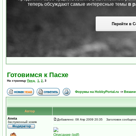
теперь обсуждают самые интересные темы
в р
Перейти в С
Готовимся к Пасхе
На страницу
Пред.
1
,
2
,
3
Форумы на HobbyPortal.ru
->
Вязани
Автор
Aneta
Добавлено: 08 Апр 2009 20:35
Заголовок сообщени
Заслуженный хомяк
Описание (pdf)