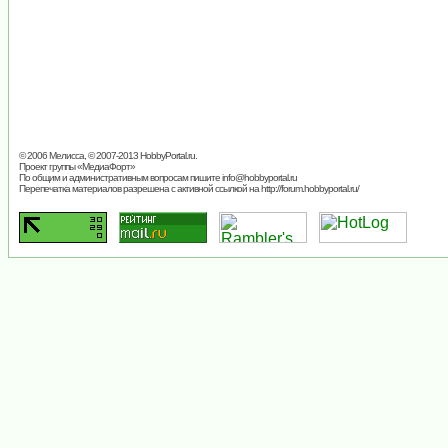
© 2006 Мелисса, © 2007-2013
HobbyPortal.ru
.
Проект группы «
МедиаФорт
»
По общим и административным вопросам пишите
info@hobbyportal.ru
Перепечатка материалов разрешена с активной ссылкой на http://forum.hobbyportal.ru/