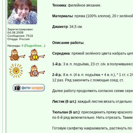
Техника
: филейное вязание.
Материалы
: пряжа (100% хлопок), 20 г зелёной
Диаметр
: 34,5 см.
Зарегистрирован:
04.08.2008
Сообщения: 7519
Откуда: Россия
Описание работы
.
Награды:
6
(
Подробнее...
)
Середина
: пряжей зелёного цвета набрать цепоч
1-й р.
: 3 в. п. подъёма, 23 ст. с/н. в получивше
2-й р.
: 8 в. п. (4 в. п. подъёма + 4 в. п.), * 1 ст.
12 раз. Ряд закончить с помощью соед. ст.
Далее работу продолжить согласно схеме сере
Листик (6 шт.)
: каждый листик вязать отдельно
Тюльпан (6 шт.)
: присоединить пряжу красного
по 6-й ряд включительно. Нить отрезать. Таки
Готовую салфетку накрахмалить, растянуть по