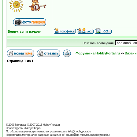
Вернуться к началу
Показать сообщения:
Форумы на HobbyPortal.ru
->
Вязани
Страница
1
из
1
© 2006 Мелисса, © 2007-2013
HobbyPortal.ru
.
Проект группы «
МедиаФорт
»
По общим и административным вопросам пишите
info@hobbyportal.ru
Перепечатка материалов разрешена с активной ссылкой на http://forum.hobbyportal.ru/