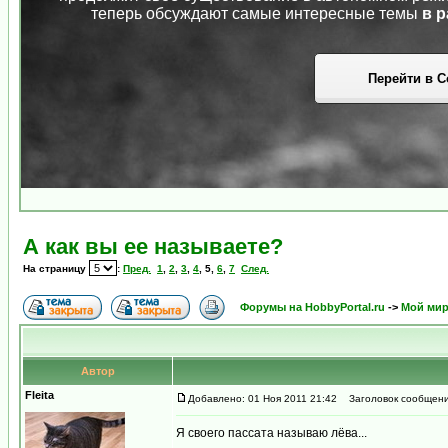
теперь обсуждают самые интересные темы
в р
Перейти в С
А как вы ее называете?
На страницу
:
Пред.
1
,
2
,
3
,
4
,
5
,
6
,
7
След.
Форумы на HobbyPortal.ru
->
Мой ми
Автор
Fleita
Добавлено: 01 Ноя 2011 21:42
Заголовок сообщени
Я своего пассата называю лёва...