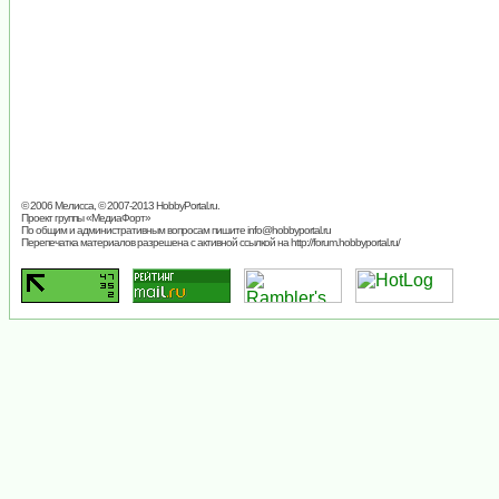
© 2006 Мелисса, © 2007-2013
HobbyPortal.ru
.
Проект группы «
МедиаФорт
»
По общим и административным вопросам пишите
info@hobbyportal.ru
Перепечатка материалов разрешена с активной ссылкой на http://forum.hobbyportal.ru/