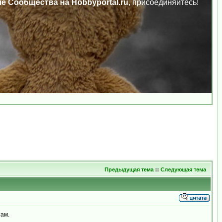
ле Сообщества на Hobbyportal.ru
, присоединяйтесь!
Предыдущая тема
::
Следующая тема
там.