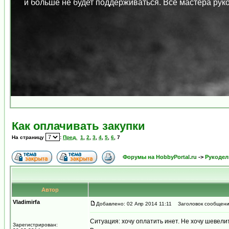
и больше не будет поддерживаться. Все мастера ру
Как оплачивать закупки
На страницу
:
Пред.
1
,
2
,
3
,
4
,
5
,
6
,
7
Форумы на HobbyPortal.ru
->
Рукодел
Автор
Vladimirfa
Добавлено: 02 Апр 2014 11:11
Заголовок сообщения:
Ситуация: хочу оплатить инет. Не хочу шевелит
Зарегистрирован: