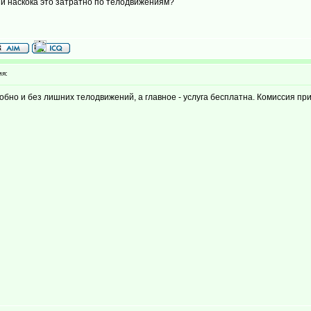
ия и наскока это затратно по телодвижениям?
я:
обно и без лишних телодвижений, а главное - услуга бесплатна. Комиссия пр