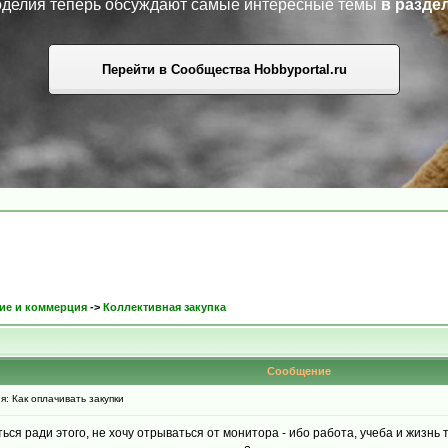
коделия теперь обсуждают самые интересные темы
в разде
Перейти в Сообщества Hobbyportal.ru
ие и коммерция
->
Коллективная закупка
Сообщение
 Как оплачивать закупки
ься ради этого, не хочу отрываться от монитора - ибо работа, учеба и жизнь 