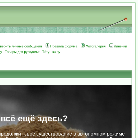
оверить личные сообщения
Правила форума
Фотогалерея
Линейки
ру
Товары для рукоделия: Тётушка.ру
 всё ещё здесь?
продолжит своё существование в автономном режиме