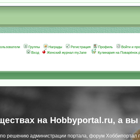
ользователи
Группы
Награды
Регистрация
Профиль
Войти и пр
Вход
Женский журнал myJane
Кулинария на Поварёнок.
ществах на Hobbyportal.ru, а вы
, по решению администрации портала, форум Хоббипортал 