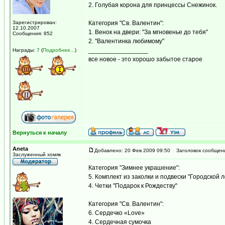
2. Голубая корона для принцессы Снежинок.
Зарегистрирован:
Категория "Св. Валентин":
12.10.2007
1. Венок на двери: "За мгновенье до тебя"
Сообщения: 852
2. "Валентинка любимому"
_________________
Награды:
7
(
Подробнее...
)
все новое - это хорошо забытое старое
Вернуться к началу
Aneta
Добавлено: 20 Фев 2009 09:50
Заголовок сообщен
Заслуженный хомяк
Категория "Зимнее украшение":
5. Комплект из заколки и подвески "Городской л
4. Четки "Подарок к Рождеству"
Категория "Св. Валентин":
6. Сердечко «Love»
4. Сердечная сумочка