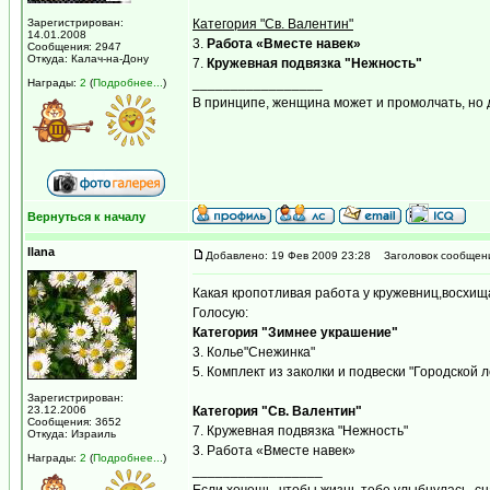
Зарегистрирован:
Категория "Св. Валентин"
14.01.2008
3.
Работа «Вместе навек»
Сообщения: 2947
Откуда: Калач-на-Дону
7.
Кружевная подвязка "Нежность"
_________________
Награды:
2
(
Подробнее...
)
В принципе, женщина может и промолчать, но д
Вернуться к началу
Ilana
Добавлено: 19 Фев 2009 23:28
Заголовок сообщен
Какая кропотливая работа у кружевниц,восхи
Голосую:
Категория "Зимнее украшение"
3. Колье"Снежинка"
5. Комплект из заколки и подвески "Городской л
Зарегистрирован:
23.12.2006
Категория "Св. Валентин"
Сообщения: 3652
7. Кружевная подвязка "Нежность"
Откуда: Израиль
3. Работа «Вместе навек»
Награды:
2
(
Подробнее...
)
_________________