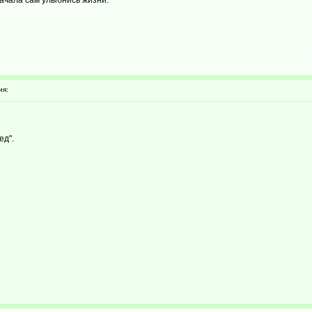
начала сам улыбнись жизни.
ия:
ед".