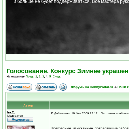
и больше не будет поддерживаться. Все мастера ру
Голосование. Конкурс Зимнее украшен
На страницу
Пред.
1
,
2
,
3
,
4
,
5
След.
Форумы на HobbyPortal.ru
->
Наши к
Автор
Ira.C.
Добавлено: 19 Фев 2009 23:17
Заголовок сообщен
Модератор
Прекрасные, изысканные, потрясающие работ