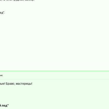
ед".
ия:
ые! Браво, мастерицы!
й лед"