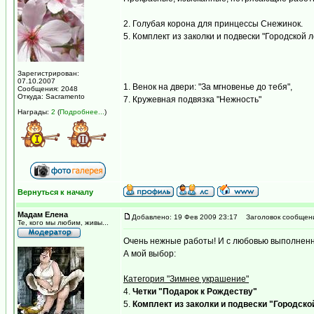
2. Голубая корона для принцессы Снежинок.
5. Комплект из заколки и подвески "Городской л
Зарегистрирован:
07.10.2007
1. Венок на двери: "За мгновенье до тебя",
Сообщения: 2048
Откуда: Sacramento
7. Кружевная подвязка "Нежность"
Награды:
2
(
Подробнее...
)
Вернуться к началу
Мадам Елена
Добавлено: 19 Фев 2009 23:17
Заголовок сообщен
Те, кого мы любим, живы...
Очень нежные работы! И с любовью выполненн
А мой выбор:
Категория "Зимнее украшение"
4.
Четки "Подарок к Рождеству"
5.
Комплект из заколки и подвески "Городско