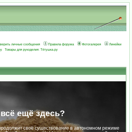
оверить личные сообщения
Правила форума
Фотогалерея
Линейки
ру
Товары для рукоделия: Тётушка.ру
 всё ещё здесь?
продолжит своё существование в автономном режиме