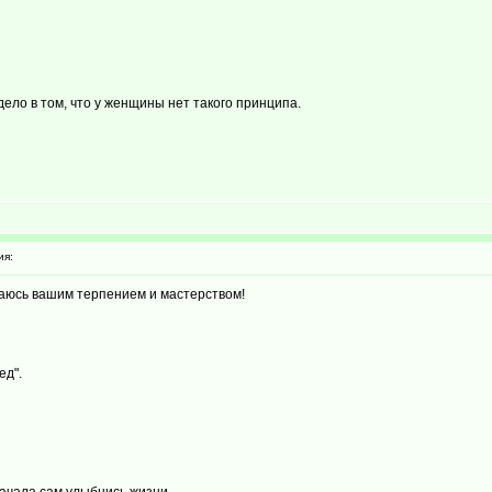
ело в том, что у женщины нет такого принципа.
ия:
щаюсь вашим терпением и мастерством!
ед".