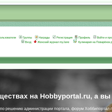
ользователи
Группы
Награды
Регистрация
Профиль
Войти и пр
Вход
Женский журнал myJane
Кулинария на Поварёнок.
ществах на Hobbyportal.ru, а вы
, по решению администрации портала, форум Хоббипортал 