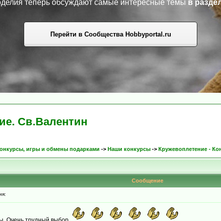
коделия теперь обсуждают самые интересные темы
в разде
Перейти в Сообщества Hobbyportal.ru
ие. Св.Валентин
онкурсы, игры и обмены подарками
->
Наши конкурсы
->
Кружевоплетение - Ко
Сообщение
ия:
ы. Очень трудный выбор.