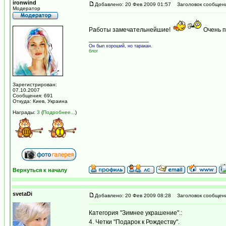
ironwind
Добавлено: 20 Фев 2009 01:57
Заголовок сообщен
Модератор
Работы замечательнейшие!
Очень п
_________________
Он был хороший, но таракан.
блог
Зарегистрирован:
07.10.2007
Сообщения: 691
Откуда: Киев, Украина
Награды:
3
(
Подробнее...
)
Вернуться к началу
svetaDi
Добавлено: 20 Фев 2009 08:28
Заголовок сообщен
Категория "Зимнее украшение".:
4. Четки "Подарок к Рождеству".