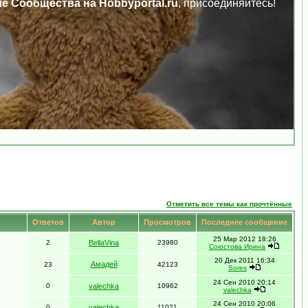
ле Сообщества на Hobbyportal.ru
, присоединяйтесь!
Отметить все темы как прочтённые
Ответов
Автор
Просмотров
Последнее сообщение
25 Мар 2012 18:26
2
BellaVina
23980
Союстова Ирина
20 Дек 2011 16:34
Амадей
23
42123
Sores
24 Сен 2010 20:14
0
valechka
10962
valechka
24 Сен 2010 20:06
0
valechka
11021