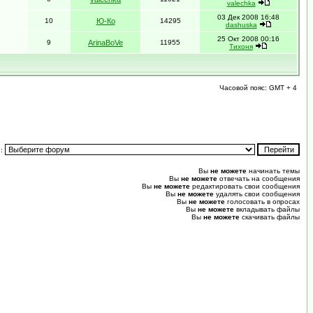
valechka
03 Дек 2008 16:48
10
Ю-Ко
14295
dashuska
25 Окт 2008 00:16
9
ArinaBoVe
11955
Тихоня
Часовой пояс: GMT + 4
и:
Вы
не можете
начинать темы
Вы
не можете
отвечать на сообщения
Вы
не можете
редактировать свои сообщения
Вы
не можете
удалять свои сообщения
Вы
не можете
голосовать в опросах
Вы
не можете
вкладывать файлы
Вы
не можете
скачивать файлы