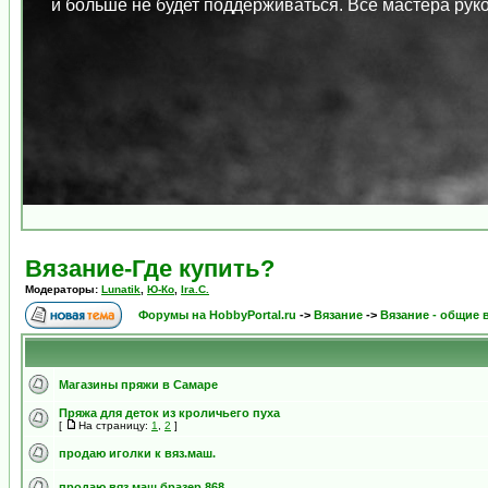
и больше не будет поддерживаться. Все мастера ру
Вязание-Где купить?
Модераторы:
Lunatik
,
Ю-Ко
,
Ira.C.
Форумы на HobbyPortal.ru
->
Вязание
->
Вязание - общие
Магазины пряжи в Самаре
Пряжа для деток из кроличьего пуха
[
На страницу:
1
,
2
]
продаю иголки к вяз.маш.
продаю вяз маш бразер 868