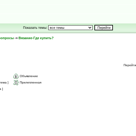
Показать темы:
 вопросы
->
Вязание-Где купить?
Перейт
Объявление
тема ]
Прилепленная
 ]