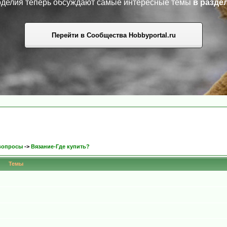
коделия теперь обсуждают самые интересные темы
в разде
Перейти в Сообщества Hobbyportal.ru
 вопросы
->
Вязание-Где купить?
Темы