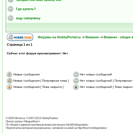
Где купить?
ищу северянку
Форумы на HobbyPortal.ru
->
Вязание
->
Вязание - общие
Страница
1
из
1
Сейчас этот форум просматривают: Нет
Новые сообщения
Нет новых сообщений
Новые сообщения [ Популярная тема ]
Нет новых сообщений [ Популярная 
Новые сообщения [ Тема закрыта ]
Нет новых сообщений [ Тема закрыта
© 2006 Мелисса, © 2007-2013
HobbyPortal.ru
.
Проект группы «
МедиаФорт
»
По общим и административным вопросам пишите
info@hobbyportal.ru
Перепечатка материалов разрешена с активной ссылкой на http://forum.hobbyportal.ru/