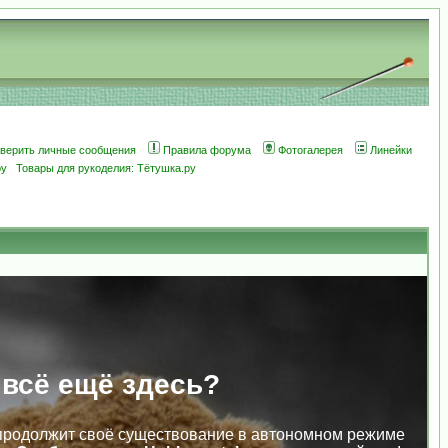
оверить личные сообщения
Правила форума
Фотогалерея
Линейки
ру
Товары для рукоделия: Тётушка.ру
 всё ещё здесь?
продолжит своё существование в автономном режиме