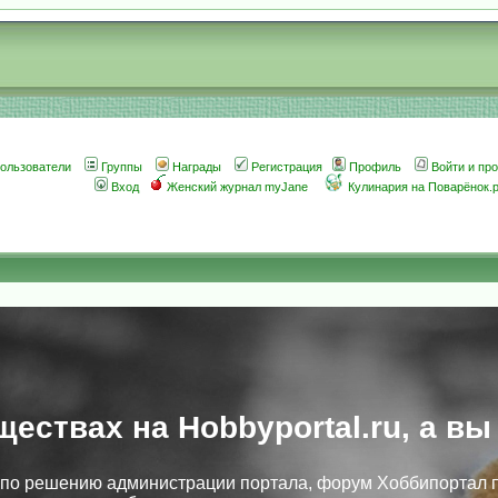
ользователи
Группы
Награды
Регистрация
Профиль
Войти и пр
Вход
Женский журнал myJane
Кулинария на Поварёнок.
ществах на Hobbyportal.ru, а вы
, по решению администрации портала, форум Хоббипортал 