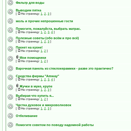
Фильтр для воды
Выводим пятна
[
На страницу:
1
,
2
,
3
]
моль и прочие непрошенные гости
Помогите, пожалуйста, выбрать матрас.
[
На страницу:
1
,
2
,
3
,
4
]
Полезные советы (обо всём и про всё)
[
На страницу:
1
,
2
,
3
]
Пахнет на кухне!
[
На страницу:
1
,
2
]
Мои помощники
[
На страницу:
1
,
2
]
Варочная панель из стеклокерамики - разве это практично?
Средства фирмы "Amway"
[
На страницу:
1
,
2
,
3
,
4
]
Жучки в муке, крупе
[
На страницу:
1
,
2
,
3
]
Выбирая что купить я...
[
На страницу:
1
,
2
]
Чистка духовок и микроволновок
[
На страницу:
1
,
2
,
3
]
Отбеливание
Помогите советом по поводу надомной работы