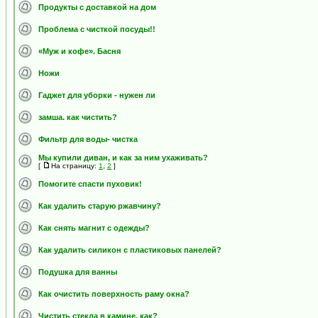
Продукты с доставкой на дом
Проблема с чисткой посуды!!
«Муж и кофе». Басня
Ножи
Гаджет для уборки - нужен ли
замша. как чистить?
Фильтр для воды- чистка
Мы купили диван, и как за ним ухаживать?
[
На страницу:
1
,
2
]
Помогите спасти пуховик!
Как удалить старую ржавчину?
Как снять магнит с одежды?
Как удалить силикон с пластиковых панелей?
Подушка для ванны
Как очистить поверхность раму окна?
Чистить стекла в камине, как?