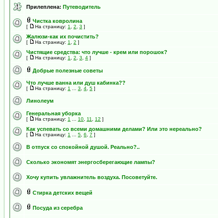
Прилеплена:
Путеводитель
Чистка ковролина
[
На страницу:
1
,
2
,
3
]
Жалюзи-как их почистить?
[
На страницу:
1
,
2
]
Чистящие средства: что лучше - крем или порошок?
[
На страницу:
1
,
2
,
3
,
4
]
Добрые полезные советы
Что лучше ванна или душ кабинка??
[
На страницу:
1
...
3
,
4
,
5
]
Линолеум
Генеральная уборка
[
На страницу:
1
...
10
,
11
,
12
]
Как успевать со всеми домашними делами? Или это нереально?
[
На страницу:
1
...
5
,
6
,
7
]
В отпуск со спокойной душой. Реально?..
Сколько экономят энергосберегающие лампы?
Хочу купить увлажнитель воздуха. Посоветуйте.
Стирка детских вещей
Посуда из серебра