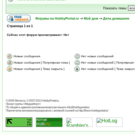
Показать темы:
Форумы на HobbyPortal.ru
->
Мой дом
->
Дела домашние
Страница
1
из
1
Сейчас этот форум просматривают: Нет
Новые сообщения
Нет новых сообщений
Новые сообщения [ Популярная тема ]
Нет новых сообщений [ Популярная 
Новые сообщения [ Тема закрыта ]
Нет новых сообщений [ Тема закрыта
© 2006 Мелисса, © 2007-2013
HobbyPortal.ru
.
Проект группы «
МедиаФорт
»
По общим и административным вопросам пишите
info@hobbyportal.ru
Перепечатка материалов разрешена с активной ссылкой на http://forum.hobbyportal.ru/