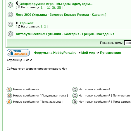
Общефорумная игра - Мы едем, едем, едем...
[
На страницу:
1
...
36
,
37
,
38
]
Лето 2009 (Украина - Золотое Кольцо России - Карелия)
Харьков!
[
На страницу:
1
,
2
]
Автопутешествие: Румыния - Болгария - Греция - Македония
Показать темы:
Форумы на HobbyPortal.ru
->
Мой мир
->
Путешествия
Страница
1
из
2
Сейчас этот форум просматривают: Нет
Новые сообщения
Нет новых сообщений
Новые сообщения [ Популярная тема ]
Нет новых сообщений [ Популярная 
Новые сообщения [ Тема закрыта ]
Нет новых сообщений [ Тема закрыта