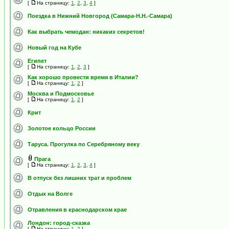
[
На страницу:
1
,
2
,
3
,
4
]
Поездка в Нижний Новгород (Самара-Н.Н.-Самара)
Как выбрать чемодан: никаких секретов!
Новый год на Кубе
Египет
[
На страницу:
1
,
2
,
3
]
Как хорошо провести время в Италии?
[
На страницу:
1
,
2
]
Москва и Подмосковье
[
На страницу:
1
,
2
]
Крит
Золотое кольцо России
Таруса. Прогулка по Серебряному веку
Прага
[
На страницу:
1
,
2
,
3
,
4
]
В отпуск без лишних трат и проблем
Отдых на Волге
Отравления в краснодарском крае
Лондон: город-сказка
[
На страницу:
1
,
2
]