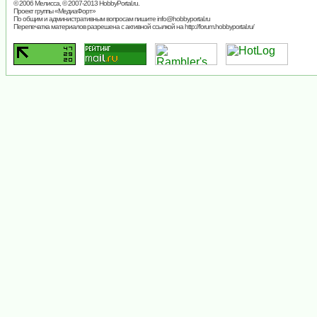
© 2006 Мелисса, © 2007-2013
HobbyPortal.ru
.
Проект группы «
МедиаФорт
»
По общим и административным вопросам пишите
info@hobbyportal.ru
Перепечатка материалов разрешена с активной ссылкой на http://forum.hobbyportal.ru/