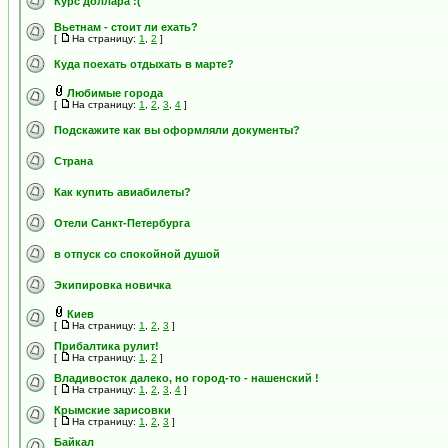
Курс доллара :(
Вьетнам - стоит ли ехать?
[
На страницу:
1
,
2
]
Куда поехать отдыхать в марте?
Любимые города
[
На страницу:
1
,
2
,
3
,
4
]
Подскажите как вы оформляли документы?
Страна
Как купить авиабилеты?
Отели Санкт-Петербурга
в отпуск со спокойной душой
Экипировка новичка
Киев
[
На страницу:
1
,
2
,
3
]
Прибалтика рулит!
[
На страницу:
1
,
2
]
Владивосток далеко, но город-то - нашенский !
[
На страницу:
1
,
2
,
3
,
4
]
Крымские зарисовки
[
На страницу:
1
,
2
,
3
]
Байкал