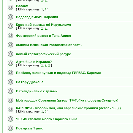
Валаам
[
На страницу:
1
,
2
]
Водопад КИВАЧ. Карелия
Короткий рассказ об Иерусалиме
[
На страницу:
1
,
2
]
Фермерский рынок в Тель Авиве
станица Вешенская Ростовская область
новый картографический ресурс
А кто был в Израиле?
[
На страницу:
1
,
2
,
3
]
Посёлок, палеовулкан и водопад ГИРВАС. Карелия
На гору Дракона
В Скандинавию с детьми
Мой городок Сортавала (автор: Т@To4ka с форума Сундучок)
КАРЕЛИЯ - любовь моя, или Карельские хроники (летопись :) )
[
На страницу:
1
,
2
]
ЧЕХИЯ глазами моего старшего сына
Поездка в Тунис